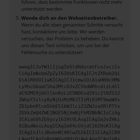
führen, dass bestimmte Funktionen nicht mehr
unterstützt werden.
Wende dich an den Webseitenbetreiber.
Wenn du alle oben genannten Schritte versucht
hast, kontaktiere uns bitte. Wir werden
versuchen, das Problem zu beheben. Du kannst
uns diesen Text schicken, um uns bei der
Fehlersuche zu unterstützen:
ewogICJuYW1lIjogIk5ldHdvcmtFcnJvciIs
CiAgImNvbmZpZyI6IHsKICAgICJtZXRob2Qi
OiAiR0VUIiwKICAgICJ1cmwiOiAiaHR0cHM6
Ly9hcGkueC5ha3MtcHJvZC5hdWRhcmlzLm5l
dC92MS9jbGllbnRzLzE5NDEvd2Vic2l0ZS12
ZWhpY2xlcy8yNjUzMzM0JTIzMjA1MT9maWVs
ZD1pbnRlcm5hbE51bWJlciZ3ZWJzaXRlPTYx
ZGVkZmQ4ZWE2NGE5NjVmNjFhM2NhNCIsCiAg
ICAiaGVhZGVycyI6IHt9LAogICAgImJvZHki
OiBudWxsLAogICAgImV4cGVjdCI6IHsKICAg
ICAgInJlc3BvbnNlVHlwZSI6ICIiCiAgICB9
LAogICAgInRpbWVvdXQiOiAwLAogICAgInBy