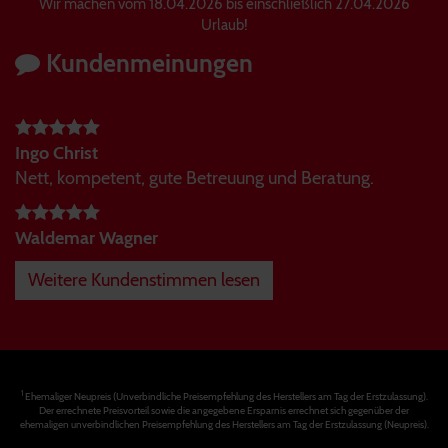
Wir machen vom 18.04.2026 bis einschließlich 27.04.2026
Urlaub!
Kundenmeinungen
Ingo Christ
Nett, kompetent, gute Betreuung und Beratung.
Waldemar Wagner
Weitere Kundenstimmen lesen
1
Ehemaliger Neupreis (Unverbindliche Preisempfehlung des Herstellers am Tag der Erstzulassung).
Der errechnete Preisvorteil sowie die angegebene Ersparnis errechnet sich gegenüber der
ehemaligen unverbindlichen Preisempfehlung des Herstellers am Tag der Erstzulassung (Neupreis).