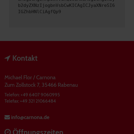
b2dyZXNzIjogbnVsbCwKICAgICJyaXNreSI6
IGZhbHNlCiAgfQp9
Kontakt
Michael Flor / Carnona
Zum Zollstock 7, 35466 Rabenau
Telefon: +49 6407 9060995
Telefax: +49 321 21066484
info@carnona.de
Öffnungszeiten