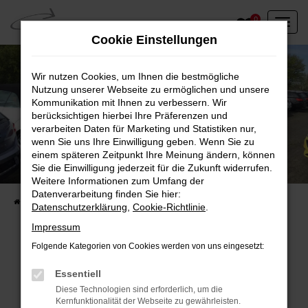
Zum
0
Hauptinhalt
Cookie Einstellungen
springen
Wir nutzen Cookies, um Ihnen die bestmögliche
Nutzung unserer Webseite zu ermöglichen und unsere
Kommunikation mit Ihnen zu verbessern. Wir
berücksichtigen hierbei Ihre Präferenzen und
verarbeiten Daten für Marketing und Statistiken nur,
wenn Sie uns Ihre Einwilligung geben. Wenn Sie zu
einem späteren Zeitpunkt Ihre Meinung ändern, können
Unser Fahrzeugbestand vor Ort
Sie die Einwilligung jederzeit für die Zukunft widerrufen.
Entdecken Sie unsere sofort verfügbaren
Weitere Informationen zum Umfang der
Datenverarbeitung finden Sie hier:
Startseite
Fahrzeugangebote
Fahrzeuge vor Ort
Datenschutzerklärung
,
Cookie-Richtlinie
.
Impressum
Folgende Kategorien von Cookies werden von uns eingesetzt:
Fehler: Network Error
Essentiell
Diese Technologien sind erforderlich, um die
Beim Laden ist ein Fehler aufgetreten.
Kernfunktionalität der Webseite zu gewährleisten.
Hier sind ein paar Tipps, die dir helfen können: