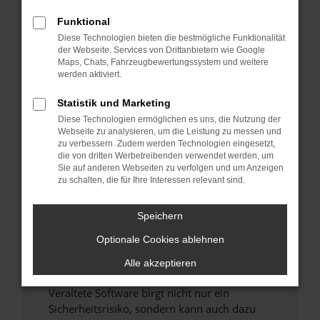
Funktional
Überprüfe deine Firewall und deine
Diese Technologien bieten die bestmögliche Funktionalität
Internetverbindung.
der Webseite. Services von Drittanbietern wie Google
Laden andere Webseiten, zum Beispiel deine
Maps, Chats, Fahrzeugbewertungssystem und weitere
Suchmaschine?
werden aktiviert.
Prüfe deine Browsererweiterungen.
Statistik und Marketing
Manche Erweiterungen, wie Werbeblocker,
Diese Technologien ermöglichen es uns, die Nutzung der
können das Laden bestimmter Seiten
Webseite zu analysieren, um die Leistung zu messen und
verhindern. Funktioniert die Seite in einem
zu verbessern. Zudem werden Technologien eingesetzt,
anderen Browser oder in einem privaten
die von dritten Werbetreibenden verwendet werden, um
Sie auf anderen Webseiten zu verfolgen und um Anzeigen
Fenster?
zu schalten, die für Ihre Interessen relevant sind.
Starte dein Gerät neu.
Das kann manchmal helfen, vorübergehende
Speichern
Probleme zu beheben.
Optionale Cookies ablehnen
Stelle sicher, dass dein Browser und dein
Betriebssystem auf dem neuesten Stand
Alle akzeptieren
sind.
Veraltete Software birgt nicht nur ein
Sicherheitsrisiko, sondern kann auch dazu