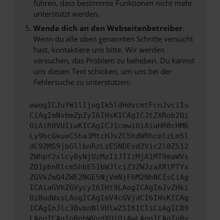
führen, dass bestimmte Funktionen nicht mehr
unterstützt werden.
Wende dich an den Webseitenbetreiber.
Wenn du alle oben genannten Schritte versucht
hast, kontaktiere uns bitte. Wir werden
versuchen, das Problem zu beheben. Du kannst
uns diesen Text schicken, um uns bei der
Fehlersuche zu unterstützen:
ewogICJuYW1lIjogIk5ldHdvcmtFcnJvciIs
CiAgImNvbmZpZyI6IHsKICAgICJtZXRob2Qi
OiAiR0VUIiwKICAgICJ1cmwiOiAiaHR0cHM6
Ly9hcGkueC5ha3MtcHJvZC5hdWRhcmlzLm5l
dC92MS9jbGllbnRzLzE5NDEvd2Vic2l0ZS12
ZWhpY2xlcy8yNjUzMzI1JTIzMjA1MT9maWVs
ZD1pbnRlcm5hbE51bWJlciZ3ZWJzaXRlPTYx
ZGVkZmQ4ZWE2NGE5NjVmNjFhM2NhNCIsCiAg
ICAiaGVhZGVycyI6IHt9LAogICAgImJvZHki
OiBudWxsLAogICAgImV4cGVjdCI6IHsKICAg
ICAgInJlc3BvbnNlVHlwZSI6ICIiCiAgICB9
LAogICAgInRpbWVvdXQiOiAwLAogICAgInBy