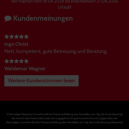
Wir machen vom 18.04.2026 bis einschließlich 27.04.2026
Urlaub!
Kundenmeinungen
Ingo Christ
Nett, kompetent, gute Betreuung und Beratung.
Waldemar Wagner
Weitere Kundenstimmen lesen
1
Ehemaliger Neupreis (Unverbindliche Preisempfehlung des Herstellers am Tag der Erstzulassung).
Der errechnete Preisvorteil sowie die angegebene Ersparnis errechnet sich gegenüber der
ehemaligen unverbindlichen Preisempfehlung des Herstellers am Tag der Erstzulassung (Neupreis).