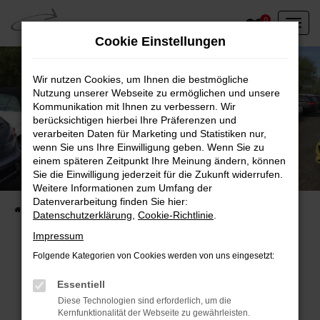
Zum
0
Hauptinhalt
Cookie Einstellungen
springen
Wir nutzen Cookies, um Ihnen die bestmögliche
Nutzung unserer Webseite zu ermöglichen und unsere
Kommunikation mit Ihnen zu verbessern. Wir
berücksichtigen hierbei Ihre Präferenzen und
verarbeiten Daten für Marketing und Statistiken nur,
wenn Sie uns Ihre Einwilligung geben. Wenn Sie zu
einem späteren Zeitpunkt Ihre Meinung ändern, können
Unser Fahrzeugbestand vor Ort
Sie die Einwilligung jederzeit für die Zukunft widerrufen.
Entdecken Sie unsere sofort verfügbaren
Weitere Informationen zum Umfang der
Datenverarbeitung finden Sie hier:
Startseite
Fahrzeugangebote
Fahrzeuge vor Ort
Datenschutzerklärung
,
Cookie-Richtlinie
.
Impressum
Folgende Kategorien von Cookies werden von uns eingesetzt:
Fehler: Network Error
Essentiell
Diese Technologien sind erforderlich, um die
Beim Laden ist ein Fehler aufgetreten.
Kernfunktionalität der Webseite zu gewährleisten.
Hier sind ein paar Tipps, die dir helfen können: