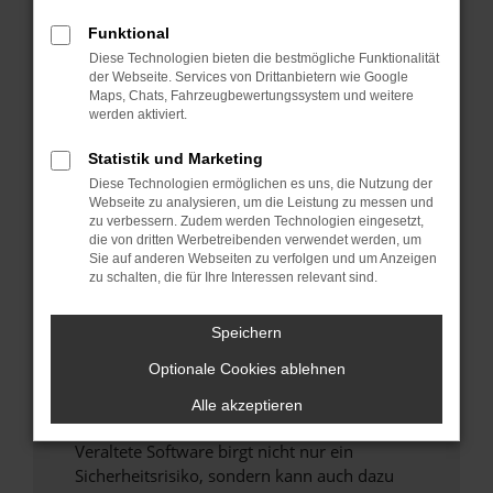
Funktional
Überprüfe deine Firewall und deine
Diese Technologien bieten die bestmögliche Funktionalität
Internetverbindung.
der Webseite. Services von Drittanbietern wie Google
Laden andere Webseiten, zum Beispiel deine
Maps, Chats, Fahrzeugbewertungssystem und weitere
Suchmaschine?
werden aktiviert.
Prüfe deine Browsererweiterungen.
Statistik und Marketing
Manche Erweiterungen, wie Werbeblocker,
Diese Technologien ermöglichen es uns, die Nutzung der
können das Laden bestimmter Seiten
Webseite zu analysieren, um die Leistung zu messen und
verhindern. Funktioniert die Seite in einem
zu verbessern. Zudem werden Technologien eingesetzt,
anderen Browser oder in einem privaten
die von dritten Werbetreibenden verwendet werden, um
Sie auf anderen Webseiten zu verfolgen und um Anzeigen
Fenster?
zu schalten, die für Ihre Interessen relevant sind.
Starte dein Gerät neu.
Das kann manchmal helfen, vorübergehende
Speichern
Probleme zu beheben.
Optionale Cookies ablehnen
Stelle sicher, dass dein Browser und dein
Betriebssystem auf dem neuesten Stand
Alle akzeptieren
sind.
Veraltete Software birgt nicht nur ein
Sicherheitsrisiko, sondern kann auch dazu