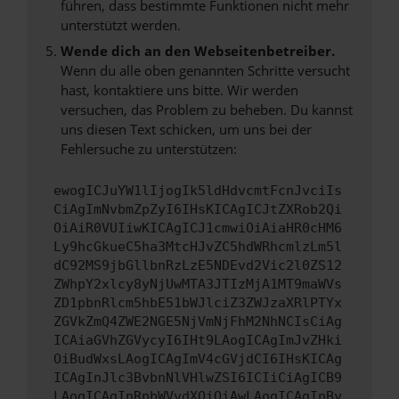
führen, dass bestimmte Funktionen nicht mehr
unterstützt werden.
Wende dich an den Webseitenbetreiber.
Wenn du alle oben genannten Schritte versucht
hast, kontaktiere uns bitte. Wir werden
versuchen, das Problem zu beheben. Du kannst
uns diesen Text schicken, um uns bei der
Fehlersuche zu unterstützen:
ewogICJuYW1lIjogIk5ldHdvcmtFcnJvciIs
CiAgImNvbmZpZyI6IHsKICAgICJtZXRob2Qi
OiAiR0VUIiwKICAgICJ1cmwiOiAiaHR0cHM6
Ly9hcGkueC5ha3MtcHJvZC5hdWRhcmlzLm5l
dC92MS9jbGllbnRzLzE5NDEvd2Vic2l0ZS12
ZWhpY2xlcy8yNjUwMTA3JTIzMjA1MT9maWVs
ZD1pbnRlcm5hbE51bWJlciZ3ZWJzaXRlPTYx
ZGVkZmQ4ZWE2NGE5NjVmNjFhM2NhNCIsCiAg
ICAiaGVhZGVycyI6IHt9LAogICAgImJvZHki
OiBudWxsLAogICAgImV4cGVjdCI6IHsKICAg
ICAgInJlc3BvbnNlVHlwZSI6ICIiCiAgICB9
LAogICAgInRpbWVvdXQiOiAwLAogICAgInBy