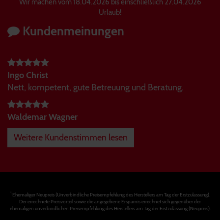
Wir machen vom 18.04.2026 bis einschließlich 27.04.2026
Urlaub!
Kundenmeinungen
Ingo Christ
Nett, kompetent, gute Betreuung und Beratung.
Waldemar Wagner
Weitere Kundenstimmen lesen
1
Ehemaliger Neupreis (Unverbindliche Preisempfehlung des Herstellers am Tag der Erstzulassung).
Der errechnete Preisvorteil sowie die angegebene Ersparnis errechnet sich gegenüber der
ehemaligen unverbindlichen Preisempfehlung des Herstellers am Tag der Erstzulassung (Neupreis).