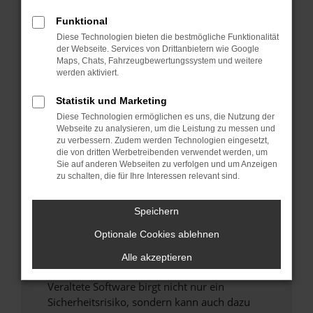
Funktional
Überprüfe deine Firewall und deine
Diese Technologien bieten die bestmögliche Funktionalität
Internetverbindung.
der Webseite. Services von Drittanbietern wie Google
Laden andere Webseiten, zum Beispiel deine
Maps, Chats, Fahrzeugbewertungssystem und weitere
Suchmaschine?
werden aktiviert.
Prüfe deine Browsererweiterungen.
Statistik und Marketing
Manche Erweiterungen, wie Werbeblocker,
Diese Technologien ermöglichen es uns, die Nutzung der
können das Laden bestimmter Seiten
Webseite zu analysieren, um die Leistung zu messen und
verhindern. Funktioniert die Seite in einem
zu verbessern. Zudem werden Technologien eingesetzt,
anderen Browser oder in einem privaten
die von dritten Werbetreibenden verwendet werden, um
Sie auf anderen Webseiten zu verfolgen und um Anzeigen
Fenster?
zu schalten, die für Ihre Interessen relevant sind.
Starte dein Gerät neu.
Das kann manchmal helfen, vorübergehende
Speichern
Probleme zu beheben.
Optionale Cookies ablehnen
Stelle sicher, dass dein Browser und dein
Betriebssystem auf dem neuesten Stand
Alle akzeptieren
sind.
Veraltete Software birgt nicht nur ein
Sicherheitsrisiko, sondern kann auch dazu