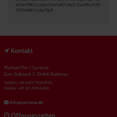
b2dyZXNzIjogbnVsbCwKICAgICJyaXNreSI6
IGZhbHNlCiAgfQp9
Kontakt
Michael Flor / Carnona
Zum Zollstock 7, 35466 Rabenau
Telefon: +49 6407 9060995
Telefax: +49 321 21066484
info@carnona.de
Öffnungszeiten