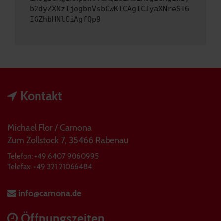
b2dyZXNzIjogbnVsbCwKICAgICJyaXNreSI6
IGZhbHNlCiAgfQp9
Kontakt
Michael Flor / Carnona
Zum Zollstock 7, 35466 Rabenau
Telefon: +49 6407 9060995
Telefax: +49 321 21066484
info@carnona.de
Öffnungszeiten