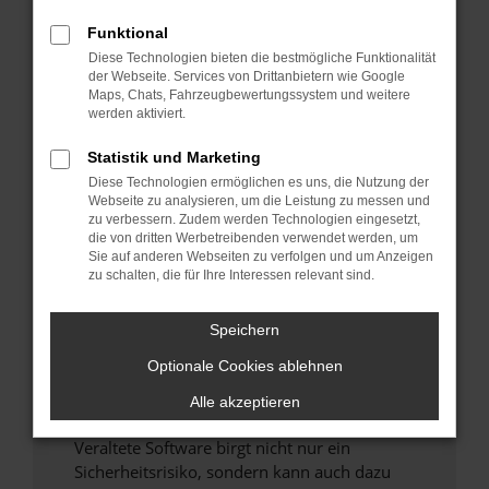
Funktional
Überprüfe deine Firewall und deine
Diese Technologien bieten die bestmögliche Funktionalität
Internetverbindung.
der Webseite. Services von Drittanbietern wie Google
Laden andere Webseiten, zum Beispiel deine
Maps, Chats, Fahrzeugbewertungssystem und weitere
Suchmaschine?
werden aktiviert.
Prüfe deine Browsererweiterungen.
Statistik und Marketing
Manche Erweiterungen, wie Werbeblocker,
Diese Technologien ermöglichen es uns, die Nutzung der
können das Laden bestimmter Seiten
Webseite zu analysieren, um die Leistung zu messen und
verhindern. Funktioniert die Seite in einem
zu verbessern. Zudem werden Technologien eingesetzt,
anderen Browser oder in einem privaten
die von dritten Werbetreibenden verwendet werden, um
Sie auf anderen Webseiten zu verfolgen und um Anzeigen
Fenster?
zu schalten, die für Ihre Interessen relevant sind.
Starte dein Gerät neu.
Das kann manchmal helfen, vorübergehende
Speichern
Probleme zu beheben.
Optionale Cookies ablehnen
Stelle sicher, dass dein Browser und dein
Betriebssystem auf dem neuesten Stand
Alle akzeptieren
sind.
Veraltete Software birgt nicht nur ein
Sicherheitsrisiko, sondern kann auch dazu