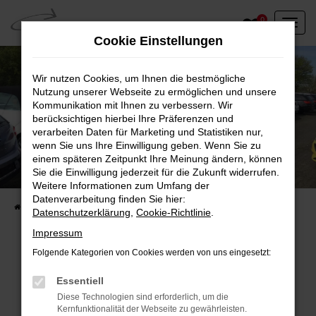
Zum
0
Hauptinhalt
Cookie Einstellungen
springen
Wir nutzen Cookies, um Ihnen die bestmögliche
Nutzung unserer Webseite zu ermöglichen und unsere
Kommunikation mit Ihnen zu verbessern. Wir
berücksichtigen hierbei Ihre Präferenzen und
verarbeiten Daten für Marketing und Statistiken nur,
wenn Sie uns Ihre Einwilligung geben. Wenn Sie zu
einem späteren Zeitpunkt Ihre Meinung ändern, können
Unser Fahrzeugbestand vor Ort
Sie die Einwilligung jederzeit für die Zukunft widerrufen.
Entdecken Sie unsere sofort verfügbaren
Weitere Informationen zum Umfang der
Datenverarbeitung finden Sie hier:
Startseite
Fahrzeugangebote
Fahrzeuge vor Ort
Datenschutzerklärung
,
Cookie-Richtlinie
.
Impressum
Folgende Kategorien von Cookies werden von uns eingesetzt:
Fehler: Network Error
Essentiell
Diese Technologien sind erforderlich, um die
Beim Laden ist ein Fehler aufgetreten.
Kernfunktionalität der Webseite zu gewährleisten.
Hier sind ein paar Tipps, die dir helfen können: