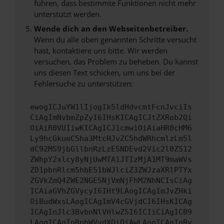
führen, dass bestimmte Funktionen nicht mehr
unterstützt werden.
Wende dich an den Webseitenbetreiber.
Wenn du alle oben genannten Schritte versucht
hast, kontaktiere uns bitte. Wir werden
versuchen, das Problem zu beheben. Du kannst
uns diesen Text schicken, um uns bei der
Fehlersuche zu unterstützen:
ewogICJuYW1lIjogIk5ldHdvcmtFcnJvciIs
CiAgImNvbmZpZyI6IHsKICAgICJtZXRob2Qi
OiAiR0VUIiwKICAgICJ1cmwiOiAiaHR0cHM6
Ly9hcGkueC5ha3MtcHJvZC5hdWRhcmlzLm5l
dC92MS9jbGllbnRzLzE5NDEvd2Vic2l0ZS12
ZWhpY2xlcy8yNjUwMTA1JTIzMjA1MT9maWVs
ZD1pbnRlcm5hbE51bWJlciZ3ZWJzaXRlPTYx
ZGVkZmQ4ZWE2NGE5NjVmNjFhM2NhNCIsCiAg
ICAiaGVhZGVycyI6IHt9LAogICAgImJvZHki
OiBudWxsLAogICAgImV4cGVjdCI6IHsKICAg
ICAgInJlc3BvbnNlVHlwZSI6ICIiCiAgICB9
LAogICAgInRpbWVvdXQiOiAwLAogICAgInBy