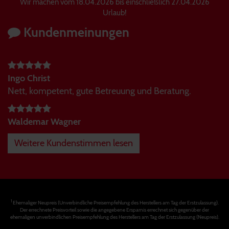
Wir machen vom 18.04.2026 bis einschließlich 27.04.2026
Urlaub!
Kundenmeinungen
Ingo Christ
Nett, kompetent, gute Betreuung und Beratung.
Waldemar Wagner
Weitere Kundenstimmen lesen
1
Ehemaliger Neupreis (Unverbindliche Preisempfehlung des Herstellers am Tag der Erstzulassung).
Der errechnete Preisvorteil sowie die angegebene Ersparnis errechnet sich gegenüber der
ehemaligen unverbindlichen Preisempfehlung des Herstellers am Tag der Erstzulassung (Neupreis).