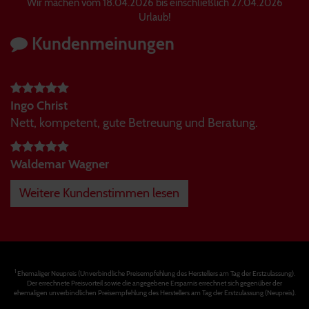
Wir machen vom 18.04.2026 bis einschließlich 27.04.2026
Urlaub!
Kundenmeinungen
Ingo Christ
Nett, kompetent, gute Betreuung und Beratung.
Waldemar Wagner
Weitere Kundenstimmen lesen
1
Ehemaliger Neupreis (Unverbindliche Preisempfehlung des Herstellers am Tag der Erstzulassung).
Der errechnete Preisvorteil sowie die angegebene Ersparnis errechnet sich gegenüber der
ehemaligen unverbindlichen Preisempfehlung des Herstellers am Tag der Erstzulassung (Neupreis).