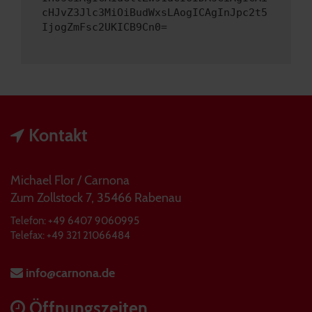
cHJvZ3Jlc3MiOiBudWxsLAogICAgInJpc2t5
IjogZmFsc2UKICB9Cn0=
Kontakt
Michael Flor / Carnona
Zum Zollstock 7, 35466 Rabenau
Telefon: +49 6407 9060995
Telefax: +49 321 21066484
info@carnona.de
Öffnungszeiten