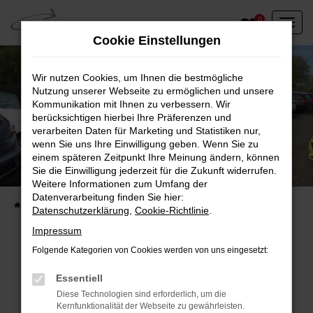
Zum
0
Hauptinhalt
Cookie Einstellungen
springen
Wir nutzen Cookies, um Ihnen die bestmögliche
Nutzung unserer Webseite zu ermöglichen und unsere
Kommunikation mit Ihnen zu verbessern. Wir
berücksichtigen hierbei Ihre Präferenzen und
verarbeiten Daten für Marketing und Statistiken nur,
wenn Sie uns Ihre Einwilligung geben. Wenn Sie zu
einem späteren Zeitpunkt Ihre Meinung ändern, können
Unser Fahrzeugbestand vor Ort
Sie die Einwilligung jederzeit für die Zukunft widerrufen.
Entdecken Sie unsere sofort verfügbaren
Weitere Informationen zum Umfang der
Datenverarbeitung finden Sie hier:
Startseite
Fahrzeugangebote
Fahrzeuge vor Ort
Datenschutzerklärung
,
Cookie-Richtlinie
.
Impressum
Folgende Kategorien von Cookies werden von uns eingesetzt:
Fehler: Network Error
Essentiell
Diese Technologien sind erforderlich, um die
Beim Laden ist ein Fehler aufgetreten.
Kernfunktionalität der Webseite zu gewährleisten.
Hier sind ein paar Tipps, die dir helfen können: