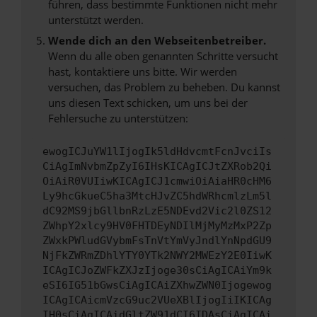
führen, dass bestimmte Funktionen nicht mehr
unterstützt werden.
Wende dich an den Webseitenbetreiber.
Wenn du alle oben genannten Schritte versucht
hast, kontaktiere uns bitte. Wir werden
versuchen, das Problem zu beheben. Du kannst
uns diesen Text schicken, um uns bei der
Fehlersuche zu unterstützen:
ewogICJuYW1lIjogIk5ldHdvcmtFcnJvciIs
CiAgImNvbmZpZyI6IHsKICAgICJtZXRob2Qi
OiAiR0VUIiwKICAgICJ1cmwiOiAiaHR0cHM6
Ly9hcGkueC5ha3MtcHJvZC5hdWRhcmlzLm5l
dC92MS9jbGllbnRzLzE5NDEvd2Vic2l0ZS12
ZWhpY2xlcy9HV0FHTDEyNDIlMjMyMzMxP2Zp
ZWxkPWludGVybmFsTnVtYmVyJndlYnNpdGU9
NjFkZWRmZDhlYTY0YTk2NWY2MWEzY2E0IiwK
ICAgICJoZWFkZXJzIjoge30sCiAgICAiYm9k
eSI6IG51bGwsCiAgICAiZXhwZWN0Ijogewog
ICAgICAicmVzcG9uc2VUeXBlIjogIiIKICAg
IH0sCiAgICAidGltZW91dCI6IDAsCiAgICAi