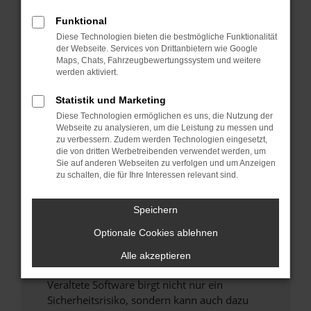
Funktional
Überprüfe deine Firewall und deine
Diese Technologien bieten die bestmögliche Funktionalität
Internetverbindung.
der Webseite. Services von Drittanbietern wie Google
Laden andere Webseiten, zum Beispiel deine
Maps, Chats, Fahrzeugbewertungssystem und weitere
Suchmaschine?
werden aktiviert.
Prüfe deine Browsererweiterungen.
Statistik und Marketing
Manche Erweiterungen, wie Werbeblocker,
Diese Technologien ermöglichen es uns, die Nutzung der
können das Laden bestimmter Seiten
Webseite zu analysieren, um die Leistung zu messen und
verhindern. Funktioniert die Seite in einem
zu verbessern. Zudem werden Technologien eingesetzt,
anderen Browser oder in einem privaten
die von dritten Werbetreibenden verwendet werden, um
Sie auf anderen Webseiten zu verfolgen und um Anzeigen
Fenster?
zu schalten, die für Ihre Interessen relevant sind.
Starte dein Gerät neu.
Das kann manchmal helfen, vorübergehende
Speichern
Probleme zu beheben.
Optionale Cookies ablehnen
Stelle sicher, dass dein Browser und dein
Betriebssystem auf dem neuesten Stand
Alle akzeptieren
sind.
Veraltete Software birgt nicht nur ein
Sicherheitsrisiko, sondern kann auch dazu