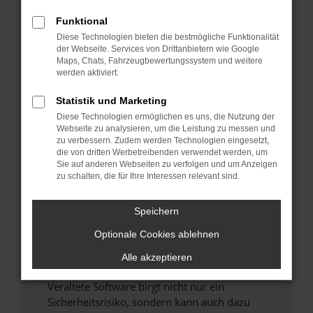
Funktional
Überprüfe deine Firewall und deine
Diese Technologien bieten die bestmögliche Funktionalität
Internetverbindung.
der Webseite. Services von Drittanbietern wie Google
Laden andere Webseiten, zum Beispiel deine
Maps, Chats, Fahrzeugbewertungssystem und weitere
Suchmaschine?
werden aktiviert.
Prüfe deine Browsererweiterungen.
Statistik und Marketing
Manche Erweiterungen, wie Werbeblocker,
Diese Technologien ermöglichen es uns, die Nutzung der
können das Laden bestimmter Seiten
Webseite zu analysieren, um die Leistung zu messen und
verhindern. Funktioniert die Seite in einem
zu verbessern. Zudem werden Technologien eingesetzt,
anderen Browser oder in einem privaten
die von dritten Werbetreibenden verwendet werden, um
Sie auf anderen Webseiten zu verfolgen und um Anzeigen
Fenster?
zu schalten, die für Ihre Interessen relevant sind.
Starte dein Gerät neu.
Das kann manchmal helfen, vorübergehende
Speichern
Probleme zu beheben.
Optionale Cookies ablehnen
Stelle sicher, dass dein Browser und dein
Betriebssystem auf dem neuesten Stand
Alle akzeptieren
sind.
Veraltete Software birgt nicht nur ein
Sicherheitsrisiko, sondern kann auch dazu