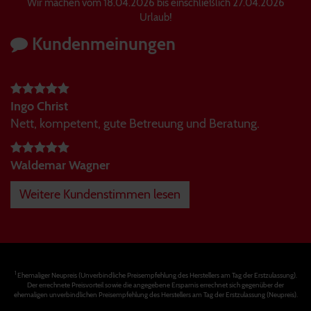
Wir machen vom 18.04.2026 bis einschließlich 27.04.2026
Urlaub!
Kundenmeinungen
Ingo Christ
Nett, kompetent, gute Betreuung und Beratung.
Waldemar Wagner
Weitere Kundenstimmen lesen
1
Ehemaliger Neupreis (Unverbindliche Preisempfehlung des Herstellers am Tag der Erstzulassung).
Der errechnete Preisvorteil sowie die angegebene Ersparnis errechnet sich gegenüber der
ehemaligen unverbindlichen Preisempfehlung des Herstellers am Tag der Erstzulassung (Neupreis).