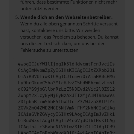
führen, dass bestimmte Funktionen nicht mehr
unterstützt werden.
Wende dich an den Webseitenbetreiber.
Wenn du alle oben genannten Schritte versucht
hast, kontaktiere uns bitte. Wir werden
versuchen, das Problem zu beheben. Du kannst
uns diesen Text schicken, um uns bei der
Fehlersuche zu unterstützen:
ewogICJuYW1lIjogIk5ldHdvcmtFcnJvciIs
CiAgImNvbmZpZyI6IHsKICAgICJtZXRob2Qi
OiAiR0VUIiwKICAgICJ1cmwiOiAiaHR0cHM6
Ly9hcGkueC5ha3MtcHJvZC5hdWRhcmlzLm5l
dC92MS9jbGllbnRzLzE5NDEvd2Vic2l0ZS12
ZWhpY2xlcy8yNjEyNzAxJTIzMjA1MT9maWVs
ZD1pbnRlcm5hbE51bWJlciZ3ZWJzaXRlPTYx
ZGVkZmQ4ZWE2NGE5NjVmNjFhM2NhNCIsCiAg
ICAiaGVhZGVycyI6IHt9LAogICAgImJvZHki
OiBudWxsLAogICAgImV4cGVjdCI6IHsKICAg
ICAgInJlc3BvbnNlVHlwZSI6ICIiCiAgICB9
LAogICAgInRpbWVvdXQiOiAwLAogICAgInBy