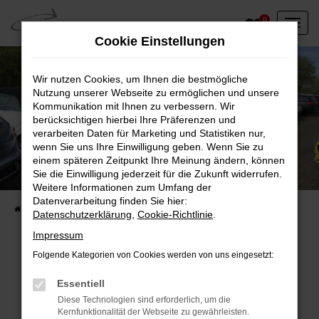
Zum
0
Hauptinhalt
Cookie Einstellungen
springen
Wir nutzen Cookies, um Ihnen die bestmögliche
Nutzung unserer Webseite zu ermöglichen und unsere
Kommunikation mit Ihnen zu verbessern. Wir
berücksichtigen hierbei Ihre Präferenzen und
verarbeiten Daten für Marketing und Statistiken nur,
wenn Sie uns Ihre Einwilligung geben. Wenn Sie zu
einem späteren Zeitpunkt Ihre Meinung ändern, können
Unser Fahrzeugbestand vor Ort
Sie die Einwilligung jederzeit für die Zukunft widerrufen.
Entdecken Sie unsere sofort verfügbaren
Weitere Informationen zum Umfang der
Datenverarbeitung finden Sie hier:
Startseite
Fahrzeugangebote
Fahrzeuge vor Ort
Datenschutzerklärung
,
Cookie-Richtlinie
.
Impressum
Folgende Kategorien von Cookies werden von uns eingesetzt:
Fehler: Network Error
Essentiell
Diese Technologien sind erforderlich, um die
Beim Laden ist ein Fehler aufgetreten.
Kernfunktionalität der Webseite zu gewährleisten.
Hier sind ein paar Tipps, die dir helfen können: