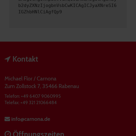
b2dyZXNzIjogbnVsbCwKICAgICJyaXNreSI6
IGZhbHNlCiAgfQp9
Kontakt
Michael Flor / Carnona
Zum Zollstock 7, 35466 Rabenau
Telefon: +49 6407 9060995
Telefax: +49 321 21066484
info@carnona.de
Öffnungszeiten