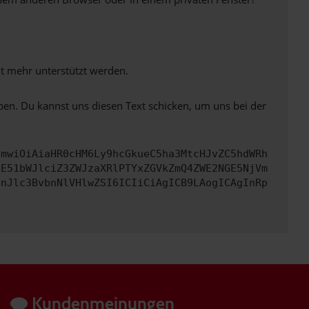
ht mehr unterstützt werden.
ben. Du kannst uns diesen Text schicken, um uns bei der
cmwiOiAiaHR0cHM6Ly9hcGkueC5ha3MtcHJvZC5hdWRh
bE51bWJlciZ3ZWJzaXRlPTYxZGVkZmQ4ZWE2NGE5NjVm
InJlc3BvbnNlVHlwZSI6ICIiCiAgICB9LAogICAgInRp
Kundenmeinungen