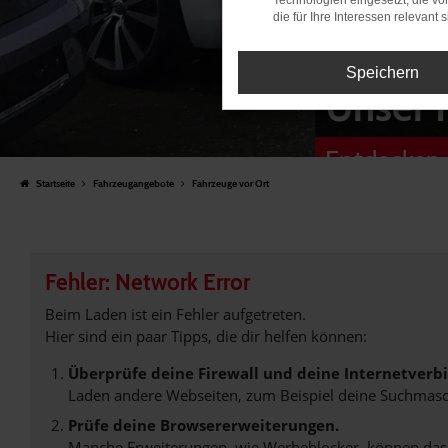
Technologien eingesetzt, die v
die für Ihre Interessen relevant s
Speichern
Unser 
Entdecken 
Startseite
Fahrzeugangebote
Fahrzeuge vor Ort
Fehler: Network Error
Beim Laden ist ein Fehler aufgetreten.
Hier sind ein paar Tipps, die dir helfen können:
Überprüfe deine Firewall und deine Internetverb
Laden andere Webseiten, zum Beispiel deine Suchmasc
Prüfe deine Browsererweiterungen.
Manche Erweiterungen, wie Werbeblocker, können das L