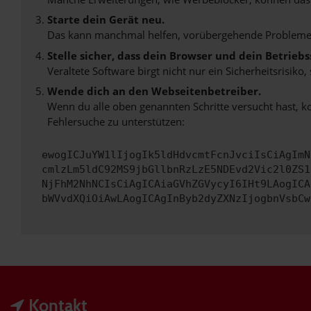
Starte dein Gerät neu.
Das kann manchmal helfen, vorübergehende Probleme
Stelle sicher, dass dein Browser und dein Betrie
Veraltete Software birgt nicht nur ein Sicherheitsrisi
Wende dich an den Webseitenbetreiber.
Wenn du alle oben genannten Schritte versucht hast, k
Fehlersuche zu unterstützen:
ewogICJuYW1lIjogIk5ldHdvcmtFcnJvciIsCiAgImN
cmlzLm5ldC92MS9jbGllbnRzLzE5NDEvd2Vic2l0ZS1
NjFhM2NhNCIsCiAgICAiaGVhZGVycyI6IHt9LAogICA
bWVvdXQiOiAwLAogICAgInByb2dyZXNzIjogbnVsbCw
Kontakt