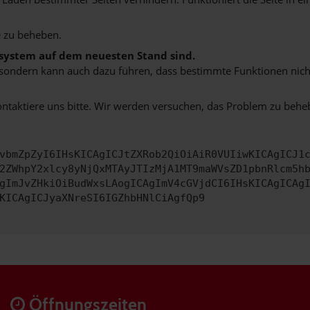
 zu beheben.
bssystem auf dem neuesten Stand sind.
ko, sondern kann auch dazu führen, dass bestimmte Funktionen nic
ontaktiere uns bitte. Wir werden versuchen, das Problem zu behe
vbmZpZyI6IHsKICAgICJtZXRob2QiOiAiR0VUIiwKICAgICJ1
2ZWhpY2xlcy8yNjQxMTAyJTIzMjA1MT9maWVsZD1pbnRlcm5h
gImJvZHkiOiBudWxsLAogICAgImV4cGVjdCI6IHsKICAgICAg
KICAgICJyaXNreSI6IGZhbHNlCiAgfQp9
Öffnungszeiten