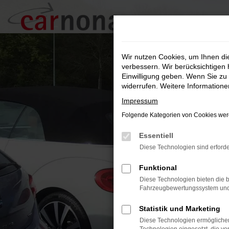
Zum
Hauptinhalt
springen
Wir nutzen Cookies, um Ihnen d
verbessern. Wir berücksichtigen 
Einwilligung geben. Wenn Sie zu 
widerrufen. Weitere Information
Impressum
Folgende Kategorien von Cookies werd
Essentiell
Diese Technologien sind erforde
Funktional
Diese Technologien bieten die b
Fahrzeugbewertungssystem und w
Statistik und Marketing
Diese Technologien ermöglichen