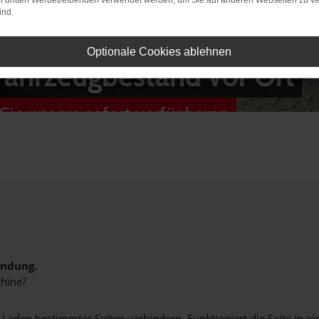
on dritten Werbetreibenden verwendet werden, um Sie auf anderen Webseiten zu ve
ind.
Optionale Cookies ablehnen
Fahrzeugbestand vor Ort
Sie unsere sofort verfügbaren
indung.
hine?
aden bestimmter Seiten verhindern. Funktioniert die Seite in e