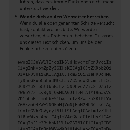
führen, dass bestimmte Funktionen nicht mehr
unterstützt werden.
Wende dich an den Webseitenbetreiber.
Wenn du alle oben genannten Schritte versucht
hast, kontaktiere uns bitte. Wir werden
versuchen, das Problem zu beheben. Du kannst
uns diesen Text schicken, um uns bei der
Fehlersuche zu unterstützen:
ewogICJuYW1lIjogIk5ldHdvcmtFcnJvciIs
CiAgImNvbmZpZyI6IHsKICAgICJtZXRob2Qi
OiAiR0VUIiwKICAgICJ1cmwiOiAiaHR0cHM6
Ly9hcGkueC5ha3MtcHJvZC5hdWRhcmlzLm5l
dC92MS9jbGllbnRzLzE5NDEvd2Vic2l0ZS12
ZWhpY2xlcy8yNjQxMDA0JTIzMjA1MT9maWVs
ZD1pbnRlcm5hbE51bWJlciZ3ZWJzaXRlPTYx
ZGVkZmQ4ZWE2NGE5NjVmNjFhM2NhNCIsCiAg
ICAiaGVhZGVycyI6IHt9LAogICAgImJvZHki
OiBudWxsLAogICAgImV4cGVjdCI6IHsKICAg
ICAgInJlc3BvbnNlVHlwZSI6ICIiCiAgICB9
LAogICAgInRpbWVvdXQiOiAwLAogICAgInBy