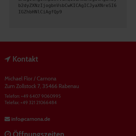
b2dyZXNzIjogbnVsbCwKICAgICJyaXNreSI6
IGZhbHNlCiAgfQp9
Kontakt
Michael Flor / Carnona
Zum Zollstock 7, 35466 Rabenau
Telefon: +49 6407 9060995
Telefax: +49 321 21066484
info@carnona.de
Öffnungszeiten