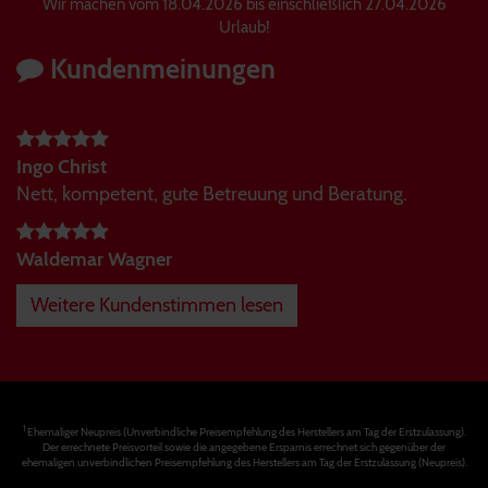
Wir machen vom 18.04.2026 bis einschließlich 27.04.2026
Urlaub!
Kundenmeinungen
Ingo Christ
Nett, kompetent, gute Betreuung und Beratung.
Waldemar Wagner
Weitere Kundenstimmen lesen
1
Ehemaliger Neupreis (Unverbindliche Preisempfehlung des Herstellers am Tag der Erstzulassung).
Der errechnete Preisvorteil sowie die angegebene Ersparnis errechnet sich gegenüber der
ehemaligen unverbindlichen Preisempfehlung des Herstellers am Tag der Erstzulassung (Neupreis).