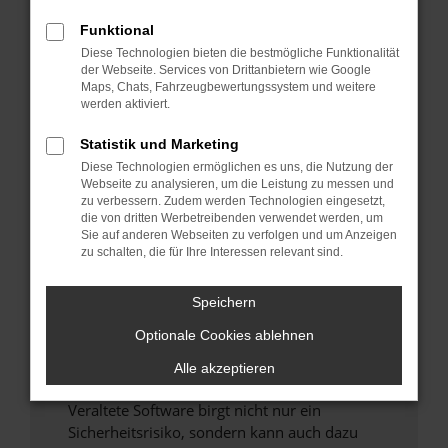
Funktional
Überprüfe deine Firewall und deine
Diese Technologien bieten die bestmögliche Funktionalität
Internetverbindung.
der Webseite. Services von Drittanbietern wie Google
Laden andere Webseiten, zum Beispiel deine
Maps, Chats, Fahrzeugbewertungssystem und weitere
Suchmaschine?
werden aktiviert.
Prüfe deine Browsererweiterungen.
Statistik und Marketing
Manche Erweiterungen, wie Werbeblocker,
Diese Technologien ermöglichen es uns, die Nutzung der
können das Laden bestimmter Seiten
Webseite zu analysieren, um die Leistung zu messen und
verhindern. Funktioniert die Seite in einem
zu verbessern. Zudem werden Technologien eingesetzt,
anderen Browser oder in einem privaten
die von dritten Werbetreibenden verwendet werden, um
Sie auf anderen Webseiten zu verfolgen und um Anzeigen
Fenster?
zu schalten, die für Ihre Interessen relevant sind.
Starte dein Gerät neu.
Das kann manchmal helfen, vorübergehende
Speichern
Probleme zu beheben.
Optionale Cookies ablehnen
Stelle sicher, dass dein Browser und dein
Betriebssystem auf dem neuesten Stand
Alle akzeptieren
sind.
Veraltete Software birgt nicht nur ein
Sicherheitsrisiko, sondern kann auch dazu