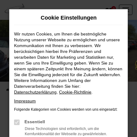
Zum
0
Hauptinhalt
Cookie Einstellungen
springen
Wir nutzen Cookies, um Ihnen die bestmögliche
Nutzung unserer Webseite zu ermöglichen und unsere
Kommunikation mit Ihnen zu verbessern. Wir
berücksichtigen hierbei Ihre Präferenzen und
verarbeiten Daten für Marketing und Statistiken nur,
wenn Sie uns Ihre Einwilligung geben. Wenn Sie zu
einem späteren Zeitpunkt Ihre Meinung ändern, können
Unser Fahrzeugbestand vor Ort
Sie die Einwilligung jederzeit für die Zukunft widerrufen.
Entdecken Sie unsere sofort verfügbaren
Weitere Informationen zum Umfang der
Datenverarbeitung finden Sie hier:
Startseite
Fahrzeugangebote
Fahrzeuge vor Ort
Datenschutzerklärung
,
Cookie-Richtlinie
.
Impressum
Folgende Kategorien von Cookies werden von uns eingesetzt:
Fehler: Network Error
Essentiell
Diese Technologien sind erforderlich, um die
Beim Laden ist ein Fehler aufgetreten.
Kernfunktionalität der Webseite zu gewährleisten.
Hier sind ein paar Tipps, die dir helfen können: