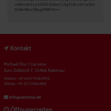
cm9ncmVzcyI6IG51bGwsCiAgICAicmlza3ki
OiBmYWxzZQogIH0KfQ==
Kontakt
Michael Flor / Carnona
Zum Zollstock 7, 35466 Rabenau
Telefon: +49 6407 9060995
Telefax: +49 321 21066484
info@carnona.de
Öffnungszeiten