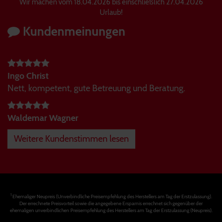
Wir machen vom 18.04.2026 bis einschließlich 27.04.2026
Urlaub!
Kundenmeinungen
Ingo Christ
Nett, kompetent, gute Betreuung und Beratung.
Waldemar Wagner
Weitere Kundenstimmen lesen
1
Ehemaliger Neupreis (Unverbindliche Preisempfehlung des Herstellers am Tag der Erstzulassung).
Der errechnete Preisvorteil sowie die angegebene Ersparnis errechnet sich gegenüber der
ehemaligen unverbindlichen Preisempfehlung des Herstellers am Tag der Erstzulassung (Neupreis).