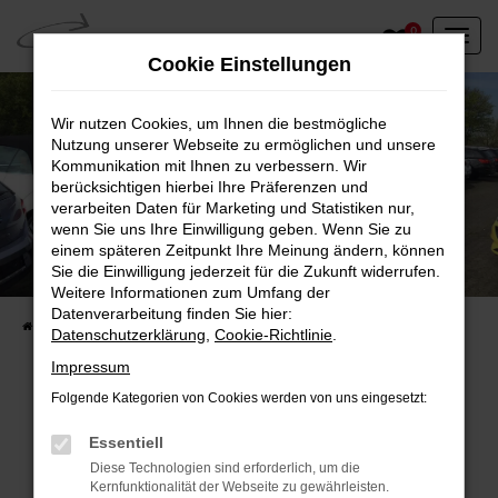
Zum
0
Hauptinhalt
Cookie Einstellungen
springen
Wir nutzen Cookies, um Ihnen die bestmögliche
Nutzung unserer Webseite zu ermöglichen und unsere
Kommunikation mit Ihnen zu verbessern. Wir
berücksichtigen hierbei Ihre Präferenzen und
verarbeiten Daten für Marketing und Statistiken nur,
wenn Sie uns Ihre Einwilligung geben. Wenn Sie zu
einem späteren Zeitpunkt Ihre Meinung ändern, können
Unser Fahrzeugbestand vor Ort
Sie die Einwilligung jederzeit für die Zukunft widerrufen.
Entdecken Sie unsere sofort verfügbaren
Weitere Informationen zum Umfang der
Datenverarbeitung finden Sie hier:
Startseite
Fahrzeugangebote
Fahrzeuge vor Ort
Datenschutzerklärung
,
Cookie-Richtlinie
.
Impressum
Folgende Kategorien von Cookies werden von uns eingesetzt:
Fehler: Network Error
Essentiell
Diese Technologien sind erforderlich, um die
Beim Laden ist ein Fehler aufgetreten.
Kernfunktionalität der Webseite zu gewährleisten.
Hier sind ein paar Tipps, die dir helfen können: