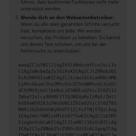
führen, dass bestimmte Funktionen nicht mehr
unterstützt werden.
Wende dich an den Webseitenbetreiber.
Wenn du alle oben genannten Schritte versucht
hast, kontaktiere uns bitte. Wir werden
versuchen, das Problem zu beheben. Du kannst
uns diesen Text schicken, um uns bei der
Fehlersuche zu unterstützen:
ewogICJuYW1lIjogIk5ldHdvcmtFcnJvciIs
CiAgImNvbmZpZyI6IHsKICAgICJtZXRob2Qi
OiAiR0VUIiwKICAgICJ1cmwiOiAiaHR0cHM6
Ly9hcGkueC5ha3MtcHJvZC5hdWRhcmlzLm5l
dC92MS9jbGllbnRzLzE5NDEvd2Vic2l0ZS12
ZWhpY2xlcy9HV0FITTQ3NSUyMzIzMzE/Zmll
bGQ9aW50ZXJuYWxOdW1iZXImd2Vic2l0ZT02
MWRlZGZkOGVhNjRhOTY1ZjYxYTNjYTQiLAog
ICAgImhlYWRlcnMiOiB7fSwKICAgICJib2R5
IjogbnVsbCwKICAgICJleHBlY3QiOiB7CiAg
ICAgICJyZXNwb25zZVR5cGUiOiAiIgogICAg
fSwKICAgICJ0aW1lb3V0IjogMCwKICAgICJw