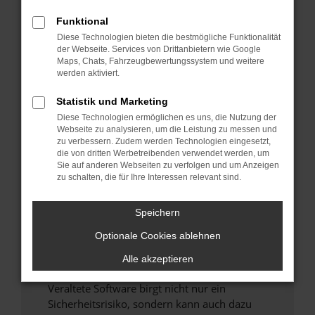
Funktional
Überprüfe deine Firewall und deine
Diese Technologien bieten die bestmögliche Funktionalität
Internetverbindung.
der Webseite. Services von Drittanbietern wie Google
Laden andere Webseiten, zum Beispiel deine
Maps, Chats, Fahrzeugbewertungssystem und weitere
Suchmaschine?
werden aktiviert.
Prüfe deine Browsererweiterungen.
Statistik und Marketing
Manche Erweiterungen, wie Werbeblocker,
Diese Technologien ermöglichen es uns, die Nutzung der
können das Laden bestimmter Seiten
Webseite zu analysieren, um die Leistung zu messen und
verhindern. Funktioniert die Seite in einem
zu verbessern. Zudem werden Technologien eingesetzt,
anderen Browser oder in einem privaten
die von dritten Werbetreibenden verwendet werden, um
Sie auf anderen Webseiten zu verfolgen und um Anzeigen
Fenster?
zu schalten, die für Ihre Interessen relevant sind.
Starte dein Gerät neu.
Das kann manchmal helfen, vorübergehende
Speichern
Probleme zu beheben.
Optionale Cookies ablehnen
Stelle sicher, dass dein Browser und dein
Betriebssystem auf dem neuesten Stand
Alle akzeptieren
sind.
Veraltete Software birgt nicht nur ein
Sicherheitsrisiko, sondern kann auch dazu