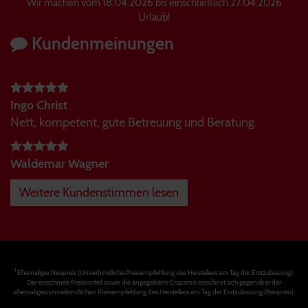
Wir machen vom 18.04.2026 bis einschließlich 27.04.2026
Urlaub!
Kundenmeinungen
Ingo Christ
Nett, kompetent, gute Betreuung und Beratung.
Waldemar Wagner
Weitere Kundenstimmen lesen
1
Ehemaliger Neupreis (Unverbindliche Preisempfehlung des Herstellers am Tag der Erstzulassung).
Der errechnete Preisvorteil sowie die angegebene Ersparnis errechnet sich gegenüber der
ehemaligen unverbindlichen Preisempfehlung des Herstellers am Tag der Erstzulassung (Neupreis).