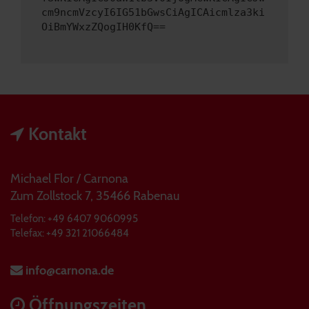
cm9ncmVzcyI6IG51bGwsCiAgICAicmlza3ki
OiBmYWxzZQogIH0KfQ==
Kontakt
Michael Flor / Carnona
Zum Zollstock 7, 35466 Rabenau
Telefon: +49 6407 9060995
Telefax: +49 321 21066484
info@carnona.de
Öffnungszeiten