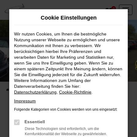
Zum
0
Hauptinhalt
Cookie Einstellungen
springen
Wir nutzen Cookies, um Ihnen die bestmögliche
Nutzung unserer Webseite zu ermöglichen und unsere
Kommunikation mit Ihnen zu verbessern. Wir
berücksichtigen hierbei Ihre Präferenzen und
verarbeiten Daten für Marketing und Statistiken nur,
wenn Sie uns Ihre Einwilligung geben. Wenn Sie zu
einem späteren Zeitpunkt Ihre Meinung ändern, können
Unser Fahrzeugbestand vor Ort
Sie die Einwilligung jederzeit für die Zukunft widerrufen.
Entdecken Sie unsere sofort verfügbaren
Weitere Informationen zum Umfang der
Datenverarbeitung finden Sie hier:
Startseite
Fahrzeugangebote
Fahrzeuge vor Ort
Datenschutzerklärung
,
Cookie-Richtlinie
.
Impressum
Folgende Kategorien von Cookies werden von uns eingesetzt:
Fehler: Network Error
Essentiell
Diese Technologien sind erforderlich, um die
Beim Laden ist ein Fehler aufgetreten.
Kernfunktionalität der Webseite zu gewährleisten.
Hier sind ein paar Tipps, die dir helfen können: