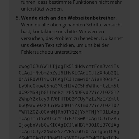
führen, dass bestimmte Funktionen nicht mehr
unterstützt werden.
Wende dich an den Webseitenbetreiber.
Wenn du alle oben genannten Schritte versucht
hast, kontaktiere uns bitte. Wir werden
versuchen, das Problem zu beheben. Du kannst
uns diesen Text schicken, um uns bei der
Fehlersuche zu unterstützen:
ewogICJuYW1lIjogIk5ldHdvcmtFcnJvciIs
CiAgImNvbmZpZyI6IHsKICAgICJtZXRob2Qi
OiAiR0VUIiwKICAgICJ1cmwiOiAiaHR0cHM6
Ly9hcGkueC5ha3MtcHJvZC5hdWRhcmlzLm5l
dC92MS9jbGllbnRzLzE5NDEvd2Vic2l0ZS12
ZWhpY2xlcy9HV0FHTDQ2MCUyMzIzMzE/Zmll
bGQ9aW50ZXJuYWxOdW1iZXImd2Vic2l0ZT02
MWRlZGZkOGVhNjRhOTY1ZjYxYTNjYTQiLAog
ICAgImhlYWRlcnMiOiB7fSwKICAgICJib2R5
IjogbnVsbCwKICAgICJleHBlY3QiOiB7CiAg
ICAgICJyZXNwb25zZVR5cGUiOiAiIgogICAg
fSwKICAgICJ0aW1lb3V0IjogMCwKICAgICJw