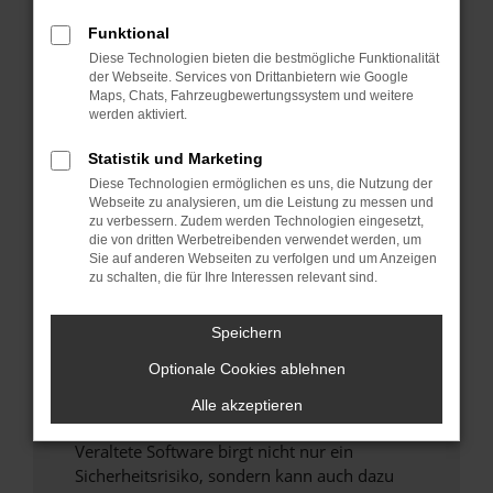
Funktional
Überprüfe deine Firewall und deine
Diese Technologien bieten die bestmögliche Funktionalität
Internetverbindung.
der Webseite. Services von Drittanbietern wie Google
Laden andere Webseiten, zum Beispiel deine
Maps, Chats, Fahrzeugbewertungssystem und weitere
Suchmaschine?
werden aktiviert.
Prüfe deine Browsererweiterungen.
Statistik und Marketing
Manche Erweiterungen, wie Werbeblocker,
Diese Technologien ermöglichen es uns, die Nutzung der
können das Laden bestimmter Seiten
Webseite zu analysieren, um die Leistung zu messen und
verhindern. Funktioniert die Seite in einem
zu verbessern. Zudem werden Technologien eingesetzt,
anderen Browser oder in einem privaten
die von dritten Werbetreibenden verwendet werden, um
Sie auf anderen Webseiten zu verfolgen und um Anzeigen
Fenster?
zu schalten, die für Ihre Interessen relevant sind.
Starte dein Gerät neu.
Das kann manchmal helfen, vorübergehende
Speichern
Probleme zu beheben.
Optionale Cookies ablehnen
Stelle sicher, dass dein Browser und dein
Betriebssystem auf dem neuesten Stand
Alle akzeptieren
sind.
Veraltete Software birgt nicht nur ein
Sicherheitsrisiko, sondern kann auch dazu