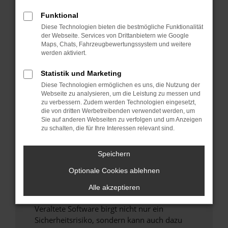
Funktional
Überprüfe deine Firewall und deine
Diese Technologien bieten die bestmögliche Funktionalität
Internetverbindung.
der Webseite. Services von Drittanbietern wie Google
Laden andere Webseiten, zum Beispiel deine
Maps, Chats, Fahrzeugbewertungssystem und weitere
Suchmaschine?
werden aktiviert.
Prüfe deine Browsererweiterungen.
Statistik und Marketing
Manche Erweiterungen, wie Werbeblocker,
Diese Technologien ermöglichen es uns, die Nutzung der
können das Laden bestimmter Seiten
Webseite zu analysieren, um die Leistung zu messen und
verhindern. Funktioniert die Seite in einem
zu verbessern. Zudem werden Technologien eingesetzt,
anderen Browser oder in einem privaten
die von dritten Werbetreibenden verwendet werden, um
Sie auf anderen Webseiten zu verfolgen und um Anzeigen
Fenster?
zu schalten, die für Ihre Interessen relevant sind.
Starte dein Gerät neu.
Das kann manchmal helfen, vorübergehende
Speichern
Probleme zu beheben.
Optionale Cookies ablehnen
Stelle sicher, dass dein Browser und dein
Betriebssystem auf dem neuesten Stand
Alle akzeptieren
sind.
Veraltete Software birgt nicht nur ein
Sicherheitsrisiko, sondern kann auch dazu