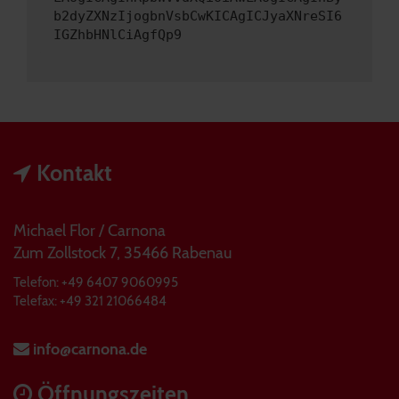
b2dyZXNzIjogbnVsbCwKICAgICJyaXNreSI6
IGZhbHNlCiAgfQp9
Kontakt
Michael Flor / Carnona
Zum Zollstock 7, 35466 Rabenau
Telefon: +49 6407 9060995
Telefax: +49 321 21066484
info@carnona.de
Öffnungszeiten