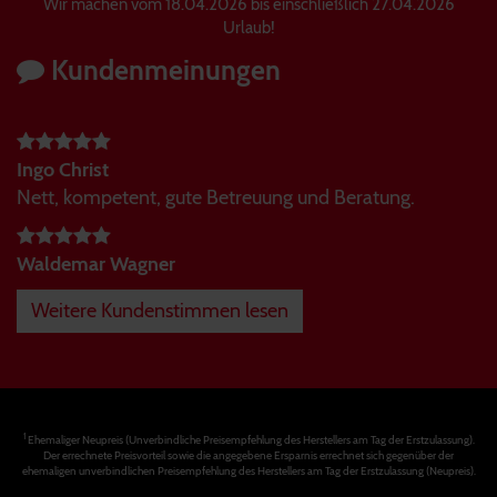
Wir machen vom 18.04.2026 bis einschließlich 27.04.2026
Urlaub!
Kundenmeinungen
Ingo Christ
Nett, kompetent, gute Betreuung und Beratung.
Waldemar Wagner
Weitere Kundenstimmen lesen
1
Ehemaliger Neupreis (Unverbindliche Preisempfehlung des Herstellers am Tag der Erstzulassung).
Der errechnete Preisvorteil sowie die angegebene Ersparnis errechnet sich gegenüber der
ehemaligen unverbindlichen Preisempfehlung des Herstellers am Tag der Erstzulassung (Neupreis).