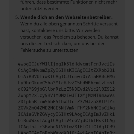
führen, dass bestimmte Funktionen nicht mehr
unterstützt werden.
Wende dich an den Webseitenbetreiber.
Wenn du alle oben genannten Schritte versucht
hast, kontaktiere uns bitte. Wir werden
versuchen, das Problem zu beheben. Du kannst
uns diesen Text schicken, um uns bei der
Fehlersuche zu unterstützen:
ewogICJuYW1lIjogIk5ldHdvcmtFcnJvciIs
CiAgImNvbmZpZyI6IHsKICAgICJtZXRob2Qi
OiAiR0VUIiwKICAgICJ1cmwiOiAiaHR0cHM6
Ly9hcGkueC5ha3MtcHJvZC5hdWRhcmlzLm5l
dC92MS9jbGllbnRzLzE5NDEvd2Vic2l0ZS12
ZWhpY2xlcy9HV1Y0MzIwJTIzMjMzMT9maWVs
ZD1pbnRlcm5hbE51bWJlciZ3ZWJzaXRlPTYx
ZGVkZmQ4ZWE2NGE5NjVmNjFhM2NhNCIsCiAg
ICAiaGVhZGVycyI6IHt9LAogICAgImJvZHki
OiBudWxsLAogICAgImV4cGVjdCI6IHsKICAg
ICAgInJlc3BvbnNlVHlwZSI6ICIiCiAgICB9
LAogICAgInRpbWVvdXQiOiAwLAogICAgInBy