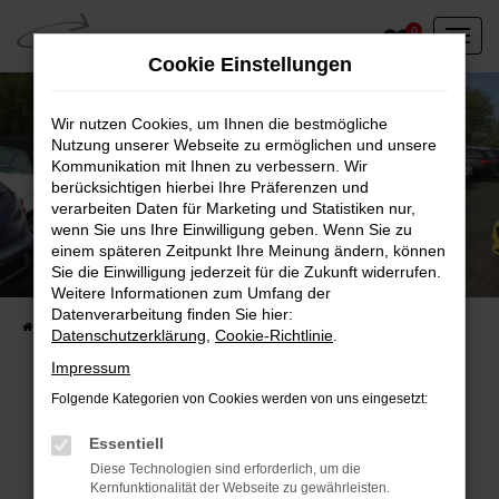
Zum
0
Hauptinhalt
Cookie Einstellungen
springen
Wir nutzen Cookies, um Ihnen die bestmögliche
Nutzung unserer Webseite zu ermöglichen und unsere
Kommunikation mit Ihnen zu verbessern. Wir
berücksichtigen hierbei Ihre Präferenzen und
verarbeiten Daten für Marketing und Statistiken nur,
wenn Sie uns Ihre Einwilligung geben. Wenn Sie zu
einem späteren Zeitpunkt Ihre Meinung ändern, können
Unser Fahrzeugbestand vor Ort
Sie die Einwilligung jederzeit für die Zukunft widerrufen.
Entdecken Sie unsere sofort verfügbaren
Weitere Informationen zum Umfang der
Datenverarbeitung finden Sie hier:
Startseite
Fahrzeugangebote
Fahrzeuge vor Ort
Datenschutzerklärung
,
Cookie-Richtlinie
.
Impressum
Folgende Kategorien von Cookies werden von uns eingesetzt:
Fehler: Network Error
Essentiell
Diese Technologien sind erforderlich, um die
Beim Laden ist ein Fehler aufgetreten.
Kernfunktionalität der Webseite zu gewährleisten.
Hier sind ein paar Tipps, die dir helfen können: