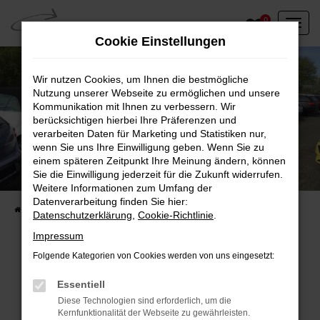
Zum
0
Hauptinhalt
Cookie Einstellungen
springen
Wir nutzen Cookies, um Ihnen die bestmögliche
Nutzung unserer Webseite zu ermöglichen und unsere
Kommunikation mit Ihnen zu verbessern. Wir
berücksichtigen hierbei Ihre Präferenzen und
verarbeiten Daten für Marketing und Statistiken nur,
wenn Sie uns Ihre Einwilligung geben. Wenn Sie zu
einem späteren Zeitpunkt Ihre Meinung ändern, können
Unser Fahrzeugbestand vor Ort
Sie die Einwilligung jederzeit für die Zukunft widerrufen.
Entdecken Sie unsere sofort verfügbaren
Weitere Informationen zum Umfang der
Datenverarbeitung finden Sie hier:
Startseite
Fahrzeugangebote
Fahrzeuge vor Ort
Datenschutzerklärung
,
Cookie-Richtlinie
.
Impressum
Folgende Kategorien von Cookies werden von uns eingesetzt:
Fehler: Network Error
Essentiell
Diese Technologien sind erforderlich, um die
Beim Laden ist ein Fehler aufgetreten.
Kernfunktionalität der Webseite zu gewährleisten.
Hier sind ein paar Tipps, die dir helfen können: