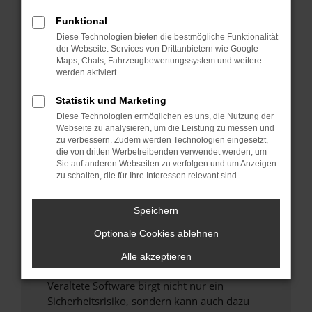
Funktional
Überprüfe deine Firewall und deine
Diese Technologien bieten die bestmögliche Funktionalität
Internetverbindung.
der Webseite. Services von Drittanbietern wie Google
Laden andere Webseiten, zum Beispiel deine
Maps, Chats, Fahrzeugbewertungssystem und weitere
Suchmaschine?
werden aktiviert.
Prüfe deine Browsererweiterungen.
Statistik und Marketing
Manche Erweiterungen, wie Werbeblocker,
Diese Technologien ermöglichen es uns, die Nutzung der
können das Laden bestimmter Seiten
Webseite zu analysieren, um die Leistung zu messen und
verhindern. Funktioniert die Seite in einem
zu verbessern. Zudem werden Technologien eingesetzt,
anderen Browser oder in einem privaten
die von dritten Werbetreibenden verwendet werden, um
Sie auf anderen Webseiten zu verfolgen und um Anzeigen
Fenster?
zu schalten, die für Ihre Interessen relevant sind.
Starte dein Gerät neu.
Das kann manchmal helfen, vorübergehende
Speichern
Probleme zu beheben.
Optionale Cookies ablehnen
Stelle sicher, dass dein Browser und dein
Betriebssystem auf dem neuesten Stand
Alle akzeptieren
sind.
Veraltete Software birgt nicht nur ein
Sicherheitsrisiko, sondern kann auch dazu