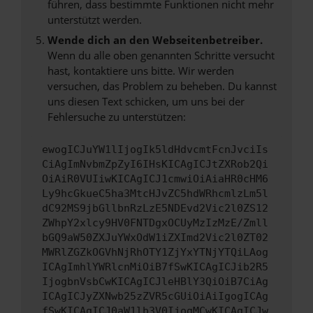
führen, dass bestimmte Funktionen nicht mehr
unterstützt werden.
Wende dich an den Webseitenbetreiber.
Wenn du alle oben genannten Schritte versucht
hast, kontaktiere uns bitte. Wir werden
versuchen, das Problem zu beheben. Du kannst
uns diesen Text schicken, um uns bei der
Fehlersuche zu unterstützen:
ewogICJuYW1lIjogIk5ldHdvcmtFcnJvciIs
CiAgImNvbmZpZyI6IHsKICAgICJtZXRob2Qi
OiAiR0VUIiwKICAgICJ1cmwiOiAiaHR0cHM6
Ly9hcGkueC5ha3MtcHJvZC5hdWRhcmlzLm5l
dC92MS9jbGllbnRzLzE5NDEvd2Vic2l0ZS12
ZWhpY2xlcy9HV0FNTDgxOCUyMzIzMzE/Zmll
bGQ9aW50ZXJuYWxOdW1iZXImd2Vic2l0ZT02
MWRlZGZkOGVhNjRhOTY1ZjYxYTNjYTQiLAog
ICAgImhlYWRlcnMiOiB7fSwKICAgICJib2R5
IjogbnVsbCwKICAgICJleHBlY3QiOiB7CiAg
ICAgICJyZXNwb25zZVR5cGUiOiAiIgogICAg
fSwKICAgICJ0aW1lb3V0IjogMCwKICAgICJw