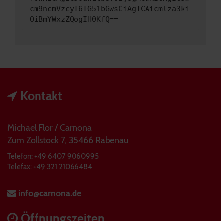
cm9ncmVzcyI6IG51bGwsCiAgICAicmlza3ki
OiBmYWxzZQogIH0KfQ==
Kontakt
Michael Flor / Carnona
Zum Zollstock 7, 35466 Rabenau
Telefon: +49 6407 9060995
Telefax: +49 321 21066484
info@carnona.de
Öffnungszeiten