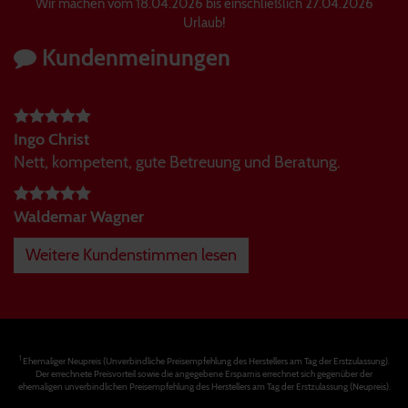
Wir machen vom 18.04.2026 bis einschließlich 27.04.2026
Urlaub!
Kundenmeinungen
Ingo Christ
Nett, kompetent, gute Betreuung und Beratung.
Waldemar Wagner
Weitere Kundenstimmen lesen
1
Ehemaliger Neupreis (Unverbindliche Preisempfehlung des Herstellers am Tag der Erstzulassung).
Der errechnete Preisvorteil sowie die angegebene Ersparnis errechnet sich gegenüber der
ehemaligen unverbindlichen Preisempfehlung des Herstellers am Tag der Erstzulassung (Neupreis).