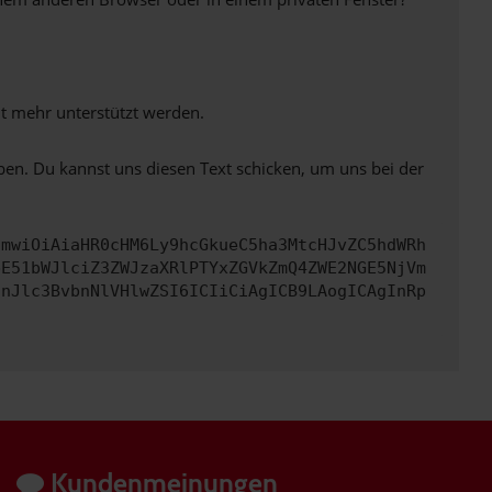
ht mehr unterstützt werden.
ben. Du kannst uns diesen Text schicken, um uns bei der
cmwiOiAiaHR0cHM6Ly9hcGkueC5ha3MtcHJvZC5hdWRh
bE51bWJlciZ3ZWJzaXRlPTYxZGVkZmQ4ZWE2NGE5NjVm
InJlc3BvbnNlVHlwZSI6ICIiCiAgICB9LAogICAgInRp
Kundenmeinungen