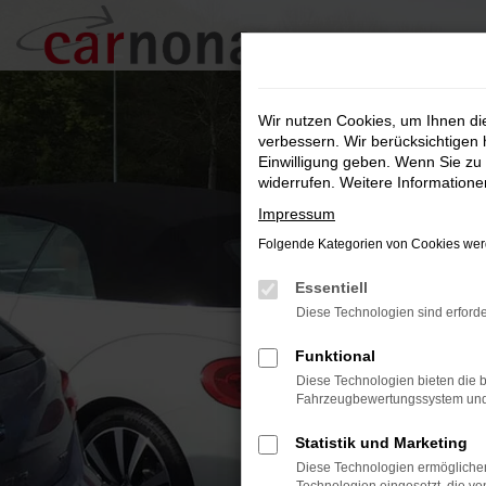
Zum
Hauptinhalt
springen
Wir nutzen Cookies, um Ihnen d
verbessern. Wir berücksichtigen 
Einwilligung geben. Wenn Sie zu 
widerrufen. Weitere Information
Impressum
Folgende Kategorien von Cookies werd
Essentiell
Diese Technologien sind erforde
Funktional
Diese Technologien bieten die b
Fahrzeugbewertungssystem und w
Statistik und Marketing
Diese Technologien ermöglichen