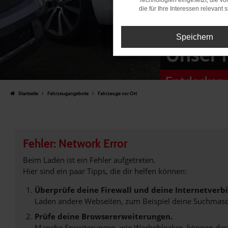
Technologien eingesetzt, die v
die für Ihre Interessen relevant s
Speichern
Unser 
Entdecken 
Startseite
Fahrzeugangebote
Fahrzeuge vor Ort
Fehler: Network Error
Beim Laden ist ein Fehler aufgetreten.
Hier sind ein paar Tipps, die dir helfen können:
Überprüfe deine Firewall und deine Internetverb
Laden andere Webseiten, zum Beispiel deine Suchmasc
Prüfe deine Browsererweiterungen.
Manche Erweiterungen, wie Werbeblocker, können das L