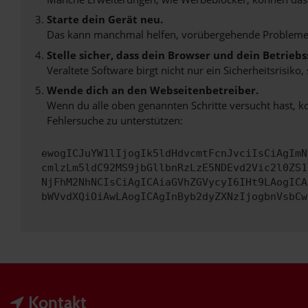
Starte dein Gerät neu.
Das kann manchmal helfen, vorübergehende Probleme
Stelle sicher, dass dein Browser und dein Betrie
Veraltete Software birgt nicht nur ein Sicherheitsrisi
Wende dich an den Webseitenbetreiber.
Wenn du alle oben genannten Schritte versucht hast, k
Fehlersuche zu unterstützen:
ewogICJuYW1lIjogIk5ldHdvcmtFcnJvciIsCiAgImN
cmlzLm5ldC92MS9jbGllbnRzLzE5NDEvd2Vic2l0ZS1
NjFhM2NhNCIsCiAgICAiaGVhZGVycyI6IHt9LAogICA
bWVvdXQiOiAwLAogICAgInByb2dyZXNzIjogbnVsbCw
Kontakt