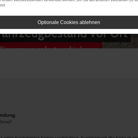
on dritten Werbetreibenden verwendet werden, um Sie auf anderen Webseiten zu ve
ind.
Optionale Cookies ablehnen
Fahrzeugbestand vor Ort
Sie unsere sofort verfügbaren
indung.
hine?
aden bestimmter Seiten verhindern. Funktioniert die Seite in e