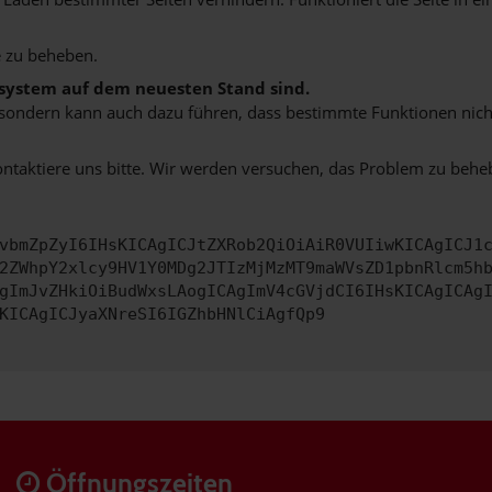
 zu beheben.
bssystem auf dem neuesten Stand sind.
ko, sondern kann auch dazu führen, dass bestimmte Funktionen nic
ontaktiere uns bitte. Wir werden versuchen, das Problem zu behe
vbmZpZyI6IHsKICAgICJtZXRob2QiOiAiR0VUIiwKICAgICJ1
2ZWhpY2xlcy9HV1Y0MDg2JTIzMjMzMT9maWVsZD1pbnRlcm5h
gImJvZHkiOiBudWxsLAogICAgImV4cGVjdCI6IHsKICAgICAg
KICAgICJyaXNreSI6IGZhbHNlCiAgfQp9
Öffnungszeiten