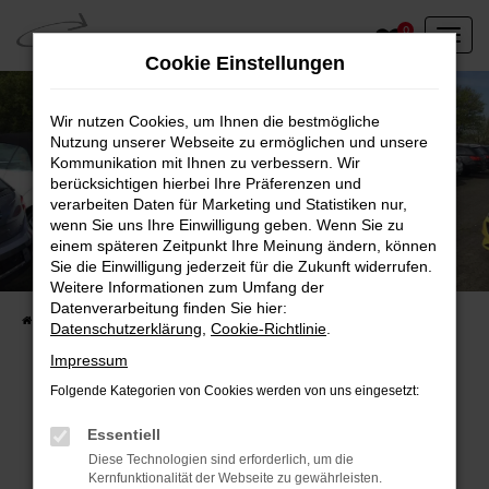
Zum
0
Hauptinhalt
Cookie Einstellungen
springen
Wir nutzen Cookies, um Ihnen die bestmögliche
Nutzung unserer Webseite zu ermöglichen und unsere
Kommunikation mit Ihnen zu verbessern. Wir
berücksichtigen hierbei Ihre Präferenzen und
verarbeiten Daten für Marketing und Statistiken nur,
wenn Sie uns Ihre Einwilligung geben. Wenn Sie zu
einem späteren Zeitpunkt Ihre Meinung ändern, können
Unser Fahrzeugbestand vor Ort
Sie die Einwilligung jederzeit für die Zukunft widerrufen.
Entdecken Sie unsere sofort verfügbaren
Weitere Informationen zum Umfang der
Datenverarbeitung finden Sie hier:
Startseite
Fahrzeugangebote
Fahrzeuge vor Ort
Datenschutzerklärung
,
Cookie-Richtlinie
.
Impressum
Folgende Kategorien von Cookies werden von uns eingesetzt:
Fehler: Network Error
Essentiell
Diese Technologien sind erforderlich, um die
Beim Laden ist ein Fehler aufgetreten.
Kernfunktionalität der Webseite zu gewährleisten.
Hier sind ein paar Tipps, die dir helfen können: