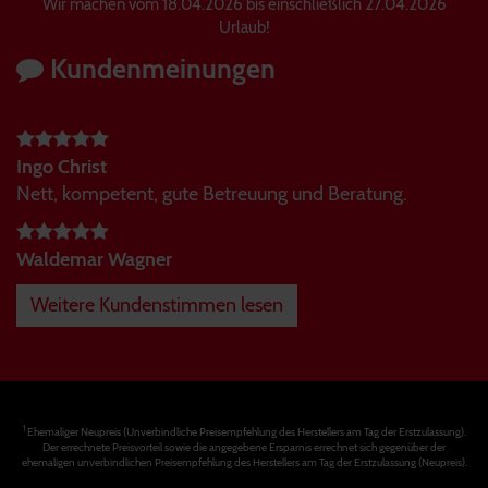
Wir machen vom 18.04.2026 bis einschließlich 27.04.2026
Urlaub!
Kundenmeinungen
Ingo Christ
Nett, kompetent, gute Betreuung und Beratung.
Waldemar Wagner
Weitere Kundenstimmen lesen
1
Ehemaliger Neupreis (Unverbindliche Preisempfehlung des Herstellers am Tag der Erstzulassung).
Der errechnete Preisvorteil sowie die angegebene Ersparnis errechnet sich gegenüber der
ehemaligen unverbindlichen Preisempfehlung des Herstellers am Tag der Erstzulassung (Neupreis).