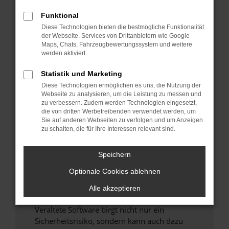
Funktional
Überprüfe deine Firewall und deine
Diese Technologien bieten die bestmögliche Funktionalität
Internetverbindung.
der Webseite. Services von Drittanbietern wie Google
Laden andere Webseiten, zum Beispiel deine
Maps, Chats, Fahrzeugbewertungssystem und weitere
Suchmaschine?
werden aktiviert.
Prüfe deine Browsererweiterungen.
Statistik und Marketing
Manche Erweiterungen, wie Werbeblocker,
Diese Technologien ermöglichen es uns, die Nutzung der
können das Laden bestimmter Seiten
Webseite zu analysieren, um die Leistung zu messen und
verhindern. Funktioniert die Seite in einem
zu verbessern. Zudem werden Technologien eingesetzt,
anderen Browser oder in einem privaten
die von dritten Werbetreibenden verwendet werden, um
Sie auf anderen Webseiten zu verfolgen und um Anzeigen
Fenster?
zu schalten, die für Ihre Interessen relevant sind.
Starte dein Gerät neu.
Das kann manchmal helfen, vorübergehende
Speichern
Probleme zu beheben.
Optionale Cookies ablehnen
Stelle sicher, dass dein Browser und dein
Betriebssystem auf dem neuesten Stand
Alle akzeptieren
sind.
Veraltete Software birgt nicht nur ein
Sicherheitsrisiko, sondern kann auch dazu