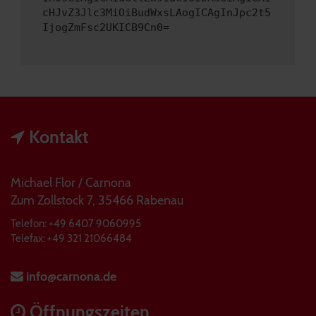
cHJvZ3Jlc3MiOiBudWxsLAogICAgInJpc2t5
IjogZmFsc2UKICB9Cn0=
Kontakt
Michael Flor / Carnona
Zum Zollstock 7, 35466 Rabenau
Telefon: +49 6407 9060995
Telefax: +49 321 21066484
info@carnona.de
Öffnungszeiten