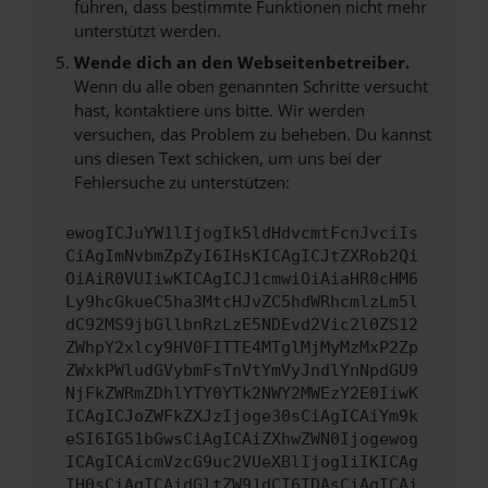
führen, dass bestimmte Funktionen nicht mehr
unterstützt werden.
Wende dich an den Webseitenbetreiber.
Wenn du alle oben genannten Schritte versucht
hast, kontaktiere uns bitte. Wir werden
versuchen, das Problem zu beheben. Du kannst
uns diesen Text schicken, um uns bei der
Fehlersuche zu unterstützen:
ewogICJuYW1lIjogIk5ldHdvcmtFcnJvciIs
CiAgImNvbmZpZyI6IHsKICAgICJtZXRob2Qi
OiAiR0VUIiwKICAgICJ1cmwiOiAiaHR0cHM6
Ly9hcGkueC5ha3MtcHJvZC5hdWRhcmlzLm5l
dC92MS9jbGllbnRzLzE5NDEvd2Vic2l0ZS12
ZWhpY2xlcy9HV0FITTE4MTglMjMyMzMxP2Zp
ZWxkPWludGVybmFsTnVtYmVyJndlYnNpdGU9
NjFkZWRmZDhlYTY0YTk2NWY2MWEzY2E0IiwK
ICAgICJoZWFkZXJzIjoge30sCiAgICAiYm9k
eSI6IG51bGwsCiAgICAiZXhwZWN0Ijogewog
ICAgICAicmVzcG9uc2VUeXBlIjogIiIKICAg
IH0sCiAgICAidGltZW91dCI6IDAsCiAgICAi