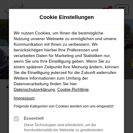
Zum
0
Hauptinhalt
Cookie Einstellungen
springen
Wir nutzen Cookies, um Ihnen die bestmögliche
Nutzung unserer Webseite zu ermöglichen und unsere
Kommunikation mit Ihnen zu verbessern. Wir
berücksichtigen hierbei Ihre Präferenzen und
verarbeiten Daten für Marketing und Statistiken nur,
wenn Sie uns Ihre Einwilligung geben. Wenn Sie zu
einem späteren Zeitpunkt Ihre Meinung ändern, können
Unser Fahrzeugbestand vor Ort
Sie die Einwilligung jederzeit für die Zukunft widerrufen.
Entdecken Sie unsere sofort verfügbaren
Weitere Informationen zum Umfang der
Datenverarbeitung finden Sie hier:
Startseite
Fahrzeugangebote
Fahrzeuge vor Ort
Datenschutzerklärung
,
Cookie-Richtlinie
.
Impressum
Folgende Kategorien von Cookies werden von uns eingesetzt:
Fehler: Network Error
Essentiell
Diese Technologien sind erforderlich, um die
Beim Laden ist ein Fehler aufgetreten.
Kernfunktionalität der Webseite zu gewährleisten.
Hier sind ein paar Tipps, die dir helfen können: