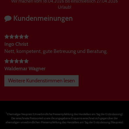
Wir machen vom 18.04.2026 bis einschließlich 27.04.2026
Urlaub!
Kundenmeinungen
Ingo Christ
Nett, kompetent, gute Betreuung und Beratung.
Waldemar Wagner
Weitere Kundenstimmen lesen
1
Ehemaliger Neupreis (Unverbindliche Preisempfehlung des Herstellers am Tag der Erstzulassung).
Der errechnete Preisvorteil sowie die angegebene Ersparnis errechnet sich gegenüber der
ehemaligen unverbindlichen Preisempfehlung des Herstellers am Tag der Erstzulassung (Neupreis).