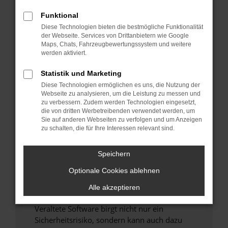
Funktional
Überprüfe deine Firewall und deine
Diese Technologien bieten die bestmögliche Funktionalität
Internetverbindung.
der Webseite. Services von Drittanbietern wie Google
Laden andere Webseiten, zum Beispiel deine
Maps, Chats, Fahrzeugbewertungssystem und weitere
Suchmaschine?
werden aktiviert.
Prüfe deine Browsererweiterungen.
Statistik und Marketing
Manche Erweiterungen, wie Werbeblocker,
Diese Technologien ermöglichen es uns, die Nutzung der
können das Laden bestimmter Seiten
Webseite zu analysieren, um die Leistung zu messen und
verhindern. Funktioniert die Seite in einem
zu verbessern. Zudem werden Technologien eingesetzt,
anderen Browser oder in einem privaten
die von dritten Werbetreibenden verwendet werden, um
Sie auf anderen Webseiten zu verfolgen und um Anzeigen
Fenster?
zu schalten, die für Ihre Interessen relevant sind.
Starte dein Gerät neu.
Das kann manchmal helfen, vorübergehende
Speichern
Probleme zu beheben.
Optionale Cookies ablehnen
Stelle sicher, dass dein Browser und dein
Betriebssystem auf dem neuesten Stand
Alle akzeptieren
sind.
Veraltete Software birgt nicht nur ein
Sicherheitsrisiko, sondern kann auch dazu