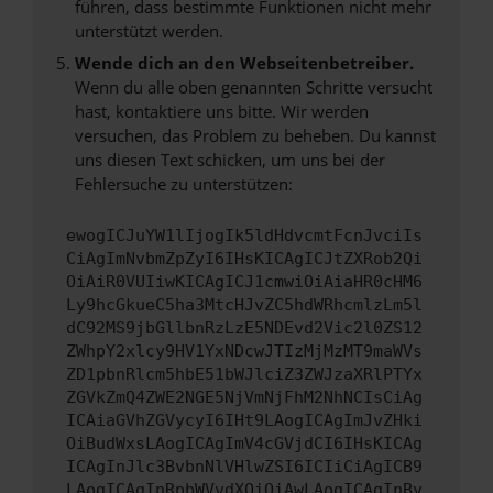
führen, dass bestimmte Funktionen nicht mehr
unterstützt werden.
Wende dich an den Webseitenbetreiber.
Wenn du alle oben genannten Schritte versucht
hast, kontaktiere uns bitte. Wir werden
versuchen, das Problem zu beheben. Du kannst
uns diesen Text schicken, um uns bei der
Fehlersuche zu unterstützen:
ewogICJuYW1lIjogIk5ldHdvcmtFcnJvciIs
CiAgImNvbmZpZyI6IHsKICAgICJtZXRob2Qi
OiAiR0VUIiwKICAgICJ1cmwiOiAiaHR0cHM6
Ly9hcGkueC5ha3MtcHJvZC5hdWRhcmlzLm5l
dC92MS9jbGllbnRzLzE5NDEvd2Vic2l0ZS12
ZWhpY2xlcy9HV1YxNDcwJTIzMjMzMT9maWVs
ZD1pbnRlcm5hbE51bWJlciZ3ZWJzaXRlPTYx
ZGVkZmQ4ZWE2NGE5NjVmNjFhM2NhNCIsCiAg
ICAiaGVhZGVycyI6IHt9LAogICAgImJvZHki
OiBudWxsLAogICAgImV4cGVjdCI6IHsKICAg
ICAgInJlc3BvbnNlVHlwZSI6ICIiCiAgICB9
LAogICAgInRpbWVvdXQiOiAwLAogICAgInBy