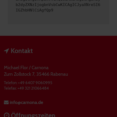
b2dyZXNzIjogbnVsbCwKICAgICJyaXNreSI6
IGZhbHNlCiAgfQp9
Kontakt
Michael Flor / Carnona
Zum Zollstock 7, 35466 Rabenau
Telefon: +49 6407 9060995
Telefax: +49 321 21066484
info@carnona.de
Öffnungszeiten