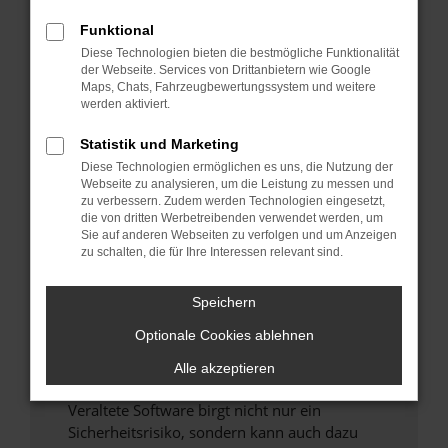
Funktional
Überprüfe deine Firewall und deine
Diese Technologien bieten die bestmögliche Funktionalität
Internetverbindung.
der Webseite. Services von Drittanbietern wie Google
Laden andere Webseiten, zum Beispiel deine
Maps, Chats, Fahrzeugbewertungssystem und weitere
Suchmaschine?
werden aktiviert.
Prüfe deine Browsererweiterungen.
Statistik und Marketing
Manche Erweiterungen, wie Werbeblocker,
Diese Technologien ermöglichen es uns, die Nutzung der
können das Laden bestimmter Seiten
Webseite zu analysieren, um die Leistung zu messen und
verhindern. Funktioniert die Seite in einem
zu verbessern. Zudem werden Technologien eingesetzt,
anderen Browser oder in einem privaten
die von dritten Werbetreibenden verwendet werden, um
Sie auf anderen Webseiten zu verfolgen und um Anzeigen
Fenster?
zu schalten, die für Ihre Interessen relevant sind.
Starte dein Gerät neu.
Das kann manchmal helfen, vorübergehende
Speichern
Probleme zu beheben.
Optionale Cookies ablehnen
Stelle sicher, dass dein Browser und dein
Betriebssystem auf dem neuesten Stand
Alle akzeptieren
sind.
Veraltete Software birgt nicht nur ein
Sicherheitsrisiko, sondern kann auch dazu