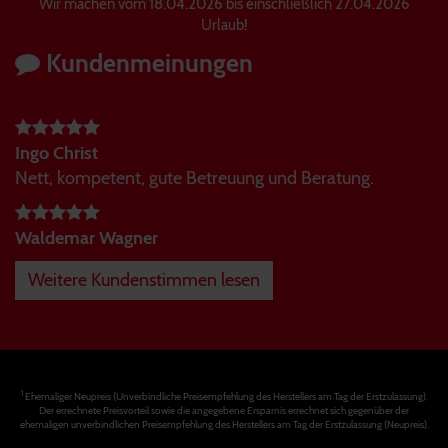
Wir machen vom 18.04.2026 bis einschließlich 27.04.2026
Urlaub!
Kundenmeinungen
Ingo Christ
Nett, kompetent, gute Betreuung und Beratung.
Waldemar Wagner
Weitere Kundenstimmen lesen
1
Ehemaliger Neupreis (Unverbindliche Preisempfehlung des Herstellers am Tag der Erstzulassung).
Der errechnete Preisvorteil sowie die angegebene Ersparnis errechnet sich gegenüber der
ehemaligen unverbindlichen Preisempfehlung des Herstellers am Tag der Erstzulassung (Neupreis).