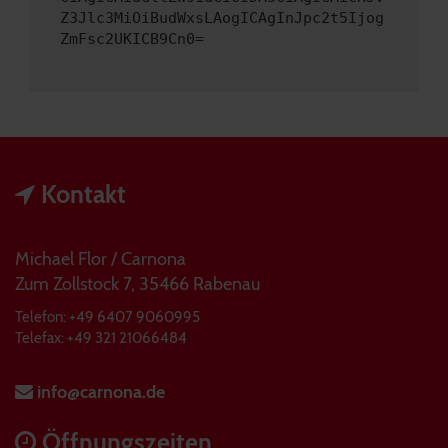
Z3Jlc3MiOiBudWxsLAogICAgInJpc2t5Ijog
ZmFsc2UKICB9Cn0=
Kontakt
Michael Flor / Carnona
Zum Zollstock 7, 35466 Rabenau
Telefon: +49 6407 9060995
Telefax: +49 321 21066484
info@carnona.de
Öffnungszeiten