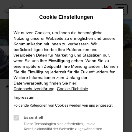
Zum
0
Hauptinhalt
Cookie Einstellungen
springen
Wir nutzen Cookies, um Ihnen die bestmögliche
Nutzung unserer Webseite zu ermöglichen und unsere
Kommunikation mit Ihnen zu verbessern. Wir
berücksichtigen hierbei Ihre Präferenzen und
verarbeiten Daten für Marketing und Statistiken nur,
wenn Sie uns Ihre Einwilligung geben. Wenn Sie zu
einem späteren Zeitpunkt Ihre Meinung ändern, können
Unser Fahrzeugbestand vor Ort
Sie die Einwilligung jederzeit für die Zukunft widerrufen.
Entdecken Sie unsere sofort verfügbaren
Weitere Informationen zum Umfang der
Datenverarbeitung finden Sie hier:
Startseite
Fahrzeugangebote
Fahrzeuge vor Ort
Datenschutzerklärung
,
Cookie-Richtlinie
.
Impressum
Folgende Kategorien von Cookies werden von uns eingesetzt:
Fehler: Network Error
Essentiell
Diese Technologien sind erforderlich, um die
Beim Laden ist ein Fehler aufgetreten.
Kernfunktionalität der Webseite zu gewährleisten.
Hier sind ein paar Tipps, die dir helfen können: