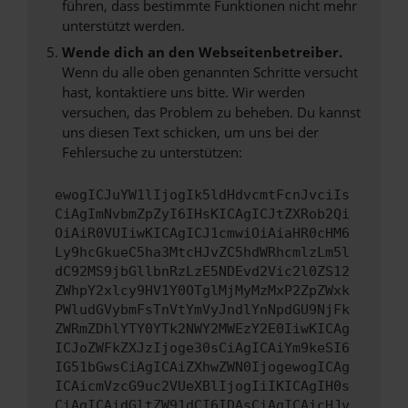
führen, dass bestimmte Funktionen nicht mehr
unterstützt werden.
Wende dich an den Webseitenbetreiber.
Wenn du alle oben genannten Schritte versucht
hast, kontaktiere uns bitte. Wir werden
versuchen, das Problem zu beheben. Du kannst
uns diesen Text schicken, um uns bei der
Fehlersuche zu unterstützen:
ewogICJuYW1lIjogIk5ldHdvcmtFcnJvciIs
CiAgImNvbmZpZyI6IHsKICAgICJtZXRob2Qi
OiAiR0VUIiwKICAgICJ1cmwiOiAiaHR0cHM6
Ly9hcGkueC5ha3MtcHJvZC5hdWRhcmlzLm5l
dC92MS9jbGllbnRzLzE5NDEvd2Vic2l0ZS12
ZWhpY2xlcy9HV1Y0OTglMjMyMzMxP2ZpZWxk
PWludGVybmFsTnVtYmVyJndlYnNpdGU9NjFk
ZWRmZDhlYTY0YTk2NWY2MWEzY2E0IiwKICAg
ICJoZWFkZXJzIjoge30sCiAgICAiYm9keSI6
IG51bGwsCiAgICAiZXhwZWN0IjogewogICAg
ICAicmVzcG9uc2VUeXBlIjogIiIKICAgIH0s
CiAgICAidGltZW91dCI6IDAsCiAgICAicHJv