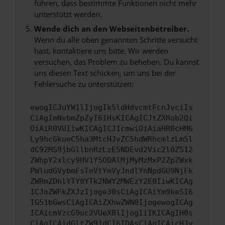
führen, dass bestimmte Funktionen nicht mehr
unterstützt werden.
Wende dich an den Webseitenbetreiber.
Wenn du alle oben genannten Schritte versucht
hast, kontaktiere uns bitte. Wir werden
versuchen, das Problem zu beheben. Du kannst
uns diesen Text schicken, um uns bei der
Fehlersuche zu unterstützen:
ewogICJuYW1lIjogIk5ldHdvcmtFcnJvciIs
CiAgImNvbmZpZyI6IHsKICAgICJtZXRob2Qi
OiAiR0VUIiwKICAgICJ1cmwiOiAiaHR0cHM6
Ly9hcGkueC5ha3MtcHJvZC5hdWRhcmlzLm5l
dC92MS9jbGllbnRzLzE5NDEvd2Vic2l0ZS12
ZWhpY2xlcy9HV1Y5ODAlMjMyMzMxP2ZpZWxk
PWludGVybmFsTnVtYmVyJndlYnNpdGU9NjFk
ZWRmZDhlYTY0YTk2NWY2MWEzY2E0IiwKICAg
ICJoZWFkZXJzIjoge30sCiAgICAiYm9keSI6
IG51bGwsCiAgICAiZXhwZWN0IjogewogICAg
ICAicmVzcG9uc2VUeXBlIjogIiIKICAgIH0s
CiAgICAidGltZW91dCI6IDAsCiAgICAicHJv