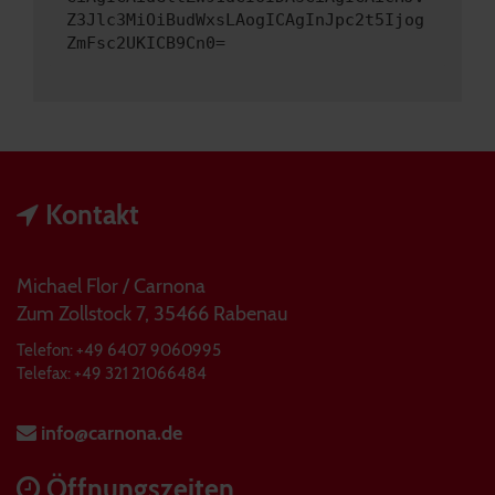
Z3Jlc3MiOiBudWxsLAogICAgInJpc2t5Ijog
ZmFsc2UKICB9Cn0=
Kontakt
Michael Flor / Carnona
Zum Zollstock 7, 35466 Rabenau
Telefon: +49 6407 9060995
Telefax: +49 321 21066484
info@carnona.de
Öffnungszeiten