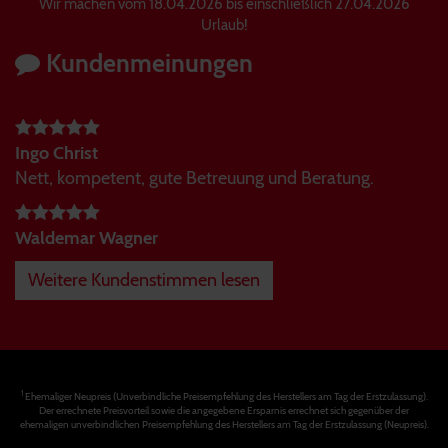
Wir machen vom 18.04.2026 bis einschließlich 27.04.2026
Urlaub!
Kundenmeinungen
Ingo Christ
Nett, kompetent, gute Betreuung und Beratung.
Waldemar Wagner
Weitere Kundenstimmen lesen
1
Ehemaliger Neupreis (Unverbindliche Preisempfehlung des Herstellers am Tag der Erstzulassung).
Der errechnete Preisvorteil sowie die angegebene Ersparnis errechnet sich gegenüber der
ehemaligen unverbindlichen Preisempfehlung des Herstellers am Tag der Erstzulassung (Neupreis).