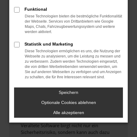
Funktional
Überprüfe deine Firewall und deine
Diese Technologien bieten die bestmögliche Funktionalität
Internetverbindung.
der Webseite. Services von Drittanbietern wie Google
Laden andere Webseiten, zum Beispiel deine
Maps, Chats, Fahrzeugbewertungssystem und weitere
Suchmaschine?
werden aktiviert.
Prüfe deine Browsererweiterungen.
Statistik und Marketing
Manche Erweiterungen, wie Werbeblocker,
Diese Technologien ermöglichen es uns, die Nutzung der
können das Laden bestimmter Seiten
Webseite zu analysieren, um die Leistung zu messen und
verhindern. Funktioniert die Seite in einem
zu verbessern. Zudem werden Technologien eingesetzt,
anderen Browser oder in einem privaten
die von dritten Werbetreibenden verwendet werden, um
Sie auf anderen Webseiten zu verfolgen und um Anzeigen
Fenster?
zu schalten, die für Ihre Interessen relevant sind.
Starte dein Gerät neu.
Das kann manchmal helfen, vorübergehende
Speichern
Probleme zu beheben.
Optionale Cookies ablehnen
Stelle sicher, dass dein Browser und dein
Betriebssystem auf dem neuesten Stand
Alle akzeptieren
sind.
Veraltete Software birgt nicht nur ein
Sicherheitsrisiko, sondern kann auch dazu