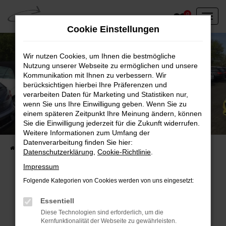
Zum
0
Hauptinhalt
Cookie Einstellungen
springen
Wir nutzen Cookies, um Ihnen die bestmögliche
Nutzung unserer Webseite zu ermöglichen und unsere
Kommunikation mit Ihnen zu verbessern. Wir
berücksichtigen hierbei Ihre Präferenzen und
verarbeiten Daten für Marketing und Statistiken nur,
wenn Sie uns Ihre Einwilligung geben. Wenn Sie zu
einem späteren Zeitpunkt Ihre Meinung ändern, können
Unser Fahrzeugbestand vor Ort
Sie die Einwilligung jederzeit für die Zukunft widerrufen.
Entdecken Sie unsere sofort verfügbaren
Weitere Informationen zum Umfang der
Datenverarbeitung finden Sie hier:
Startseite
Fahrzeugangebote
Fahrzeuge vor Ort
Datenschutzerklärung
,
Cookie-Richtlinie
.
Impressum
Folgende Kategorien von Cookies werden von uns eingesetzt:
Fehler: Network Error
Essentiell
Diese Technologien sind erforderlich, um die
Beim Laden ist ein Fehler aufgetreten.
Kernfunktionalität der Webseite zu gewährleisten.
Hier sind ein paar Tipps, die dir helfen können: