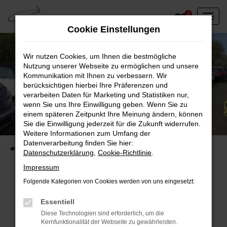
Zum
0
Hauptinhalt
Cookie Einstellungen
springen
Wir nutzen Cookies, um Ihnen die bestmögliche
Nutzung unserer Webseite zu ermöglichen und unsere
Kommunikation mit Ihnen zu verbessern. Wir
berücksichtigen hierbei Ihre Präferenzen und
verarbeiten Daten für Marketing und Statistiken nur,
wenn Sie uns Ihre Einwilligung geben. Wenn Sie zu
einem späteren Zeitpunkt Ihre Meinung ändern, können
Unser Fahrzeugbestand vor Ort
Sie die Einwilligung jederzeit für die Zukunft widerrufen.
Entdecken Sie unsere sofort verfügbaren
Weitere Informationen zum Umfang der
Datenverarbeitung finden Sie hier:
Startseite
Fahrzeugangebote
Fahrzeuge vor Ort
Datenschutzerklärung
,
Cookie-Richtlinie
.
Impressum
Folgende Kategorien von Cookies werden von uns eingesetzt:
Fehler: Network Error
Essentiell
Diese Technologien sind erforderlich, um die
Beim Laden ist ein Fehler aufgetreten.
Kernfunktionalität der Webseite zu gewährleisten.
Hier sind ein paar Tipps, die dir helfen können: