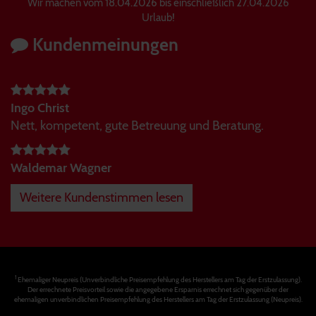
Wir machen vom 18.04.2026 bis einschließlich 27.04.2026
Urlaub!
Kundenmeinungen
Ingo Christ
Nett, kompetent, gute Betreuung und Beratung.
Waldemar Wagner
Weitere Kundenstimmen lesen
1
Ehemaliger Neupreis (Unverbindliche Preisempfehlung des Herstellers am Tag der Erstzulassung).
Der errechnete Preisvorteil sowie die angegebene Ersparnis errechnet sich gegenüber der
ehemaligen unverbindlichen Preisempfehlung des Herstellers am Tag der Erstzulassung (Neupreis).