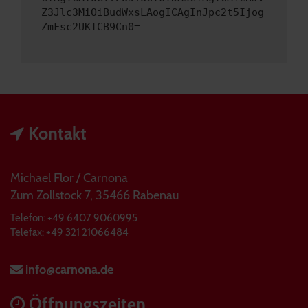
Z3Jlc3MiOiBudWxsLAogICAgInJpc2t5Ijog
ZmFsc2UKICB9Cn0=
Kontakt
Michael Flor / Carnona
Zum Zollstock 7, 35466 Rabenau
Telefon: +49 6407 9060995
Telefax: +49 321 21066484
info@carnona.de
Öffnungszeiten