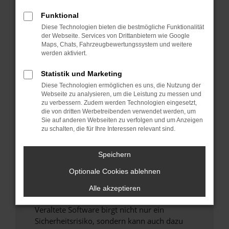
Funktional
Überprüfe deine Firewall und deine
Diese Technologien bieten die bestmögliche Funktionalität
Internetverbindung.
der Webseite. Services von Drittanbietern wie Google
Laden andere Webseiten, zum Beispiel deine
Maps, Chats, Fahrzeugbewertungssystem und weitere
Suchmaschine?
werden aktiviert.
Prüfe deine Browsererweiterungen.
Statistik und Marketing
Manche Erweiterungen, wie Werbeblocker,
Diese Technologien ermöglichen es uns, die Nutzung der
können das Laden bestimmter Seiten
Webseite zu analysieren, um die Leistung zu messen und
verhindern. Funktioniert die Seite in einem
zu verbessern. Zudem werden Technologien eingesetzt,
anderen Browser oder in einem privaten
die von dritten Werbetreibenden verwendet werden, um
Sie auf anderen Webseiten zu verfolgen und um Anzeigen
Fenster?
zu schalten, die für Ihre Interessen relevant sind.
Starte dein Gerät neu.
Das kann manchmal helfen, vorübergehende
Speichern
Probleme zu beheben.
Optionale Cookies ablehnen
Stelle sicher, dass dein Browser und dein
Betriebssystem auf dem neuesten Stand
Alle akzeptieren
sind.
Veraltete Software birgt nicht nur ein
Sicherheitsrisiko, sondern kann auch dazu