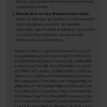
führen, dass bestimmte Funktionen nicht mehr
unterstützt werden.
Wende dich an den Webseitenbetreiber.
Wenn du alle oben genannten Schritte versucht
hast, kontaktiere uns bitte. Wir werden
versuchen, das Problem zu beheben. Du kannst
uns diesen Text schicken, um uns bei der
Fehlersuche zu unterstützen:
ewogICJuYW1lIjogIk5ldHdvcmtFcnJvciIs
CiAgImNvbmZpZyI6IHsKICAgICJtZXRob2Qi
OiAiR0VUIiwKICAgICJ1cmwiOiAiaHR0cHM6
Ly9hcGkueC5ha3MtcHJvZC5hdWRhcmlzLm5l
dC92MS9jbGllbnRzLzE5NDEvd2Vic2l0ZS12
ZWhpY2xlcy9HV0szOTUlMjMyMzMxP2ZpZWxk
PWludGVybmFsTnVtYmVyJndlYnNpdGU9NjFk
ZWRmZDhlYTY0YTk2NWY2MWEzY2E0IiwKICAg
ICJoZWFkZXJzIjoge30sCiAgICAiYm9keSI6
IG51bGwsCiAgICAiZXhwZWN0IjogewogICAg
ICAicmVzcG9uc2VUeXBlIjogIiIKICAgIH0s
CiAgICAidGltZW91dCI6IDAsCiAgICAicHJv