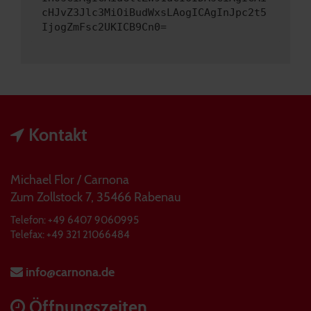
cHJvZ3Jlc3MiOiBudWxsLAogICAgInJpc2t5
IjogZmFsc2UKICB9Cn0=
Kontakt
Michael Flor / Carnona
Zum Zollstock 7, 35466 Rabenau
Telefon: +49 6407 9060995
Telefax: +49 321 21066484
info@carnona.de
Öffnungszeiten