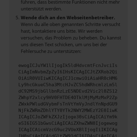
führen, dass bestimmte Funktionen nicht mehr
unterstützt werden.
Wende dich an den Webseitenbetreiber.
Wenn du alle oben genannten Schritte versucht
hast, kontaktiere uns bitte. Wir werden
versuchen, das Problem zu beheben. Du kannst
uns diesen Text schicken, um uns bei der
Fehlersuche zu unterstützen:
ewogICJuYW1lIjogIk5ldHdvcmtFcnJvciIs
CiAgImNvbmZpZyI6IHsKICAgICJtZXRob2Qi
OiAiR0VUIiwKICAgICJ1cmwiOiAiaHR0cHM6
Ly9hcGkueC5ha3MtcHJvZC5hdWRhcmlzLm5l
dC92MS9jbGllbnRzLzE5NDEvd2Vic2l0ZS12
ZWhpY2xlcy9HV0FHTDE4OTklMjMyMzMxP2Zp
ZWxkPWludGVybmFsTnVtYmVyJndlYnNpdGU9
NjFkZWRmZDhlYTY0YTk2NWY2MWEzY2E0IiwK
ICAgICJoZWFkZXJzIjoge30sCiAgICAiYm9k
eSI6IG51bGwsCiAgICAiZXhwZWN0Ijogewog
ICAgICAicmVzcG9uc2VUeXBlIjogIiIKICAg
IH0sCiAgICAidGltZW91dCI6IDAsCiAgICAi