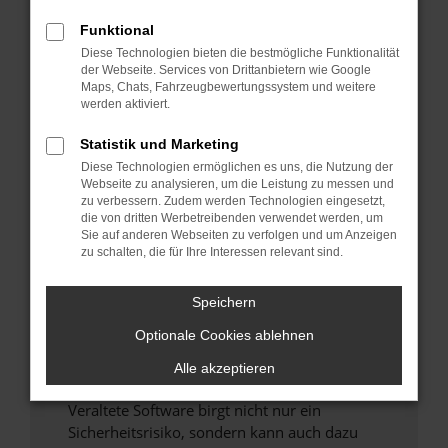
Funktional
Überprüfe deine Firewall und deine
Diese Technologien bieten die bestmögliche Funktionalität
Internetverbindung.
der Webseite. Services von Drittanbietern wie Google
Laden andere Webseiten, zum Beispiel deine
Maps, Chats, Fahrzeugbewertungssystem und weitere
Suchmaschine?
werden aktiviert.
Prüfe deine Browsererweiterungen.
Statistik und Marketing
Manche Erweiterungen, wie Werbeblocker,
Diese Technologien ermöglichen es uns, die Nutzung der
können das Laden bestimmter Seiten
Webseite zu analysieren, um die Leistung zu messen und
verhindern. Funktioniert die Seite in einem
zu verbessern. Zudem werden Technologien eingesetzt,
anderen Browser oder in einem privaten
die von dritten Werbetreibenden verwendet werden, um
Sie auf anderen Webseiten zu verfolgen und um Anzeigen
Fenster?
zu schalten, die für Ihre Interessen relevant sind.
Starte dein Gerät neu.
Das kann manchmal helfen, vorübergehende
Speichern
Probleme zu beheben.
Optionale Cookies ablehnen
Stelle sicher, dass dein Browser und dein
Betriebssystem auf dem neuesten Stand
Alle akzeptieren
sind.
Veraltete Software birgt nicht nur ein
Sicherheitsrisiko, sondern kann auch dazu