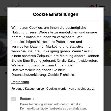
Zum
0
Hauptinhalt
Cookie Einstellungen
springen
Wir nutzen Cookies, um Ihnen die bestmögliche
Nutzung unserer Webseite zu ermöglichen und unsere
Kommunikation mit Ihnen zu verbessern. Wir
berücksichtigen hierbei Ihre Präferenzen und
verarbeiten Daten für Marketing und Statistiken nur,
wenn Sie uns Ihre Einwilligung geben. Wenn Sie zu
einem späteren Zeitpunkt Ihre Meinung ändern, können
Unser Fahrzeugbestand vor Ort
Sie die Einwilligung jederzeit für die Zukunft widerrufen.
Entdecken Sie unsere sofort verfügbaren
Weitere Informationen zum Umfang der
Datenverarbeitung finden Sie hier:
Startseite
Fahrzeugangebote
Fahrzeuge vor Ort
Datenschutzerklärung
,
Cookie-Richtlinie
.
Impressum
Folgende Kategorien von Cookies werden von uns eingesetzt:
Fehler: Network Error
Essentiell
Diese Technologien sind erforderlich, um die
Beim Laden ist ein Fehler aufgetreten.
Kernfunktionalität der Webseite zu gewährleisten.
Hier sind ein paar Tipps, die dir helfen können: