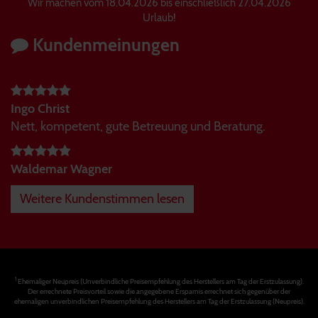
Wir machen vom 18.04.2026 bis einschließlich 27.04.2026
Urlaub!
Kundenmeinungen
Ingo Christ
Nett, kompetent, gute Betreuung und Beratung.
Waldemar Wagner
Weitere Kundenstimmen lesen
1
Ehemaliger Neupreis (Unverbindliche Preisempfehlung des Herstellers am Tag der Erstzulassung).
Der errechnete Preisvorteil sowie die angegebene Ersparnis errechnet sich gegenüber der
ehemaligen unverbindlichen Preisempfehlung des Herstellers am Tag der Erstzulassung (Neupreis).