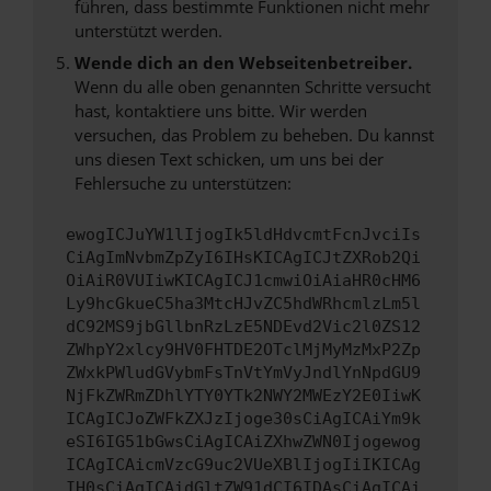
führen, dass bestimmte Funktionen nicht mehr
unterstützt werden.
Wende dich an den Webseitenbetreiber.
Wenn du alle oben genannten Schritte versucht
hast, kontaktiere uns bitte. Wir werden
versuchen, das Problem zu beheben. Du kannst
uns diesen Text schicken, um uns bei der
Fehlersuche zu unterstützen:
ewogICJuYW1lIjogIk5ldHdvcmtFcnJvciIs
CiAgImNvbmZpZyI6IHsKICAgICJtZXRob2Qi
OiAiR0VUIiwKICAgICJ1cmwiOiAiaHR0cHM6
Ly9hcGkueC5ha3MtcHJvZC5hdWRhcmlzLm5l
dC92MS9jbGllbnRzLzE5NDEvd2Vic2l0ZS12
ZWhpY2xlcy9HV0FHTDE2OTclMjMyMzMxP2Zp
ZWxkPWludGVybmFsTnVtYmVyJndlYnNpdGU9
NjFkZWRmZDhlYTY0YTk2NWY2MWEzY2E0IiwK
ICAgICJoZWFkZXJzIjoge30sCiAgICAiYm9k
eSI6IG51bGwsCiAgICAiZXhwZWN0Ijogewog
ICAgICAicmVzcG9uc2VUeXBlIjogIiIKICAg
IH0sCiAgICAidGltZW91dCI6IDAsCiAgICAi