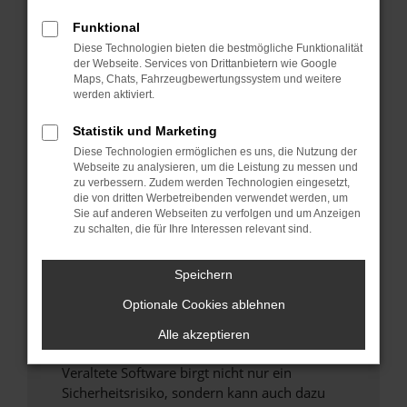
Funktional
Überprüfe deine Firewall und deine
Diese Technologien bieten die bestmögliche Funktionalität
Internetverbindung.
der Webseite. Services von Drittanbietern wie Google
Laden andere Webseiten, zum Beispiel deine
Maps, Chats, Fahrzeugbewertungssystem und weitere
Suchmaschine?
werden aktiviert.
Prüfe deine Browsererweiterungen.
Statistik und Marketing
Manche Erweiterungen, wie Werbeblocker,
Diese Technologien ermöglichen es uns, die Nutzung der
können das Laden bestimmter Seiten
Webseite zu analysieren, um die Leistung zu messen und
verhindern. Funktioniert die Seite in einem
zu verbessern. Zudem werden Technologien eingesetzt,
anderen Browser oder in einem privaten
die von dritten Werbetreibenden verwendet werden, um
Sie auf anderen Webseiten zu verfolgen und um Anzeigen
Fenster?
zu schalten, die für Ihre Interessen relevant sind.
Starte dein Gerät neu.
Das kann manchmal helfen, vorübergehende
Speichern
Probleme zu beheben.
Optionale Cookies ablehnen
Stelle sicher, dass dein Browser und dein
Betriebssystem auf dem neuesten Stand
Alle akzeptieren
sind.
Veraltete Software birgt nicht nur ein
Sicherheitsrisiko, sondern kann auch dazu