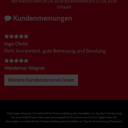
Wir machen vom 18.04.2026 bis einschließlich 27.04.2026
Urlaub!
Kundenmeinungen
Ingo Christ
Nett, kompetent, gute Betreuung und Beratung.
Waldemar Wagner
Weitere Kundenstimmen lesen
1
Ehemaliger Neupreis (Unverbindliche Preisempfehlung des Herstellers am Tag der Erstzulassung).
Der errechnete Preisvorteil sowie die angegebene Ersparnis errechnet sich gegenüber der
ehemaligen unverbindlichen Preisempfehlung des Herstellers am Tag der Erstzulassung (Neupreis).