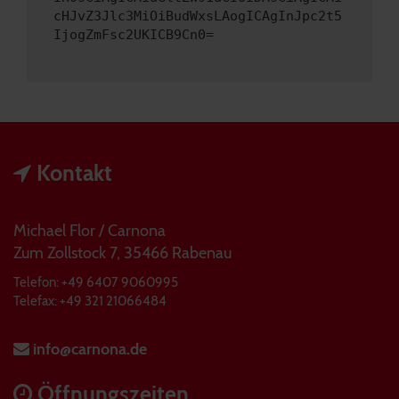
cHJvZ3Jlc3MiOiBudWxsLAogICAgInJpc2t5
IjogZmFsc2UKICB9Cn0=
Kontakt
Michael Flor / Carnona
Zum Zollstock 7, 35466 Rabenau
Telefon: +49 6407 9060995
Telefax: +49 321 21066484
info@carnona.de
Öffnungszeiten