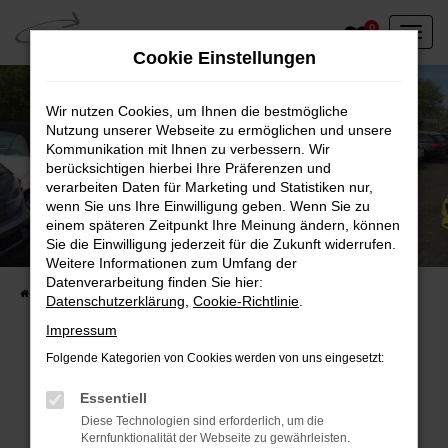
Zum
0
Hauptinhalt
Cookie Einstellungen
springen
Wir nutzen Cookies, um Ihnen die bestmögliche
Nutzung unserer Webseite zu ermöglichen und unsere
Kommunikation mit Ihnen zu verbessern. Wir
berücksichtigen hierbei Ihre Präferenzen und
verarbeiten Daten für Marketing und Statistiken nur,
wenn Sie uns Ihre Einwilligung geben. Wenn Sie zu
einem späteren Zeitpunkt Ihre Meinung ändern, können
Unser Fahrzeugbestand vor Ort
Sie die Einwilligung jederzeit für die Zukunft widerrufen.
Entdecken Sie unsere sofort verfügbaren
Weitere Informationen zum Umfang der
Datenverarbeitung finden Sie hier:
Startseite
Fahrzeugangebote
Fahrzeuge vor Ort
Datenschutzerklärung
,
Cookie-Richtlinie
.
Impressum
Folgende Kategorien von Cookies werden von uns eingesetzt:
Fehler: Network Error
Essentiell
Diese Technologien sind erforderlich, um die
Beim Laden ist ein Fehler aufgetreten.
Kernfunktionalität der Webseite zu gewährleisten.
Hier sind ein paar Tipps, die dir helfen können: