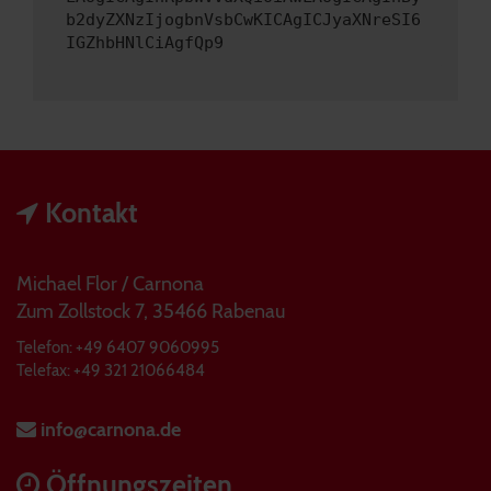
b2dyZXNzIjogbnVsbCwKICAgICJyaXNreSI6
IGZhbHNlCiAgfQp9
Kontakt
Michael Flor / Carnona
Zum Zollstock 7, 35466 Rabenau
Telefon: +49 6407 9060995
Telefax: +49 321 21066484
info@carnona.de
Öffnungszeiten