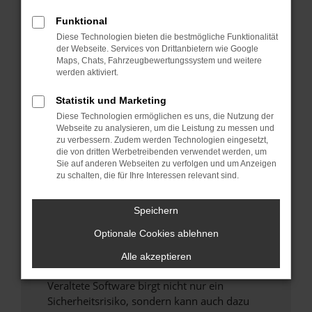
Funktional
Überprüfe deine Firewall und deine
Diese Technologien bieten die bestmögliche Funktionalität
Internetverbindung.
der Webseite. Services von Drittanbietern wie Google
Laden andere Webseiten, zum Beispiel deine
Maps, Chats, Fahrzeugbewertungssystem und weitere
Suchmaschine?
werden aktiviert.
Prüfe deine Browsererweiterungen.
Statistik und Marketing
Manche Erweiterungen, wie Werbeblocker,
Diese Technologien ermöglichen es uns, die Nutzung der
können das Laden bestimmter Seiten
Webseite zu analysieren, um die Leistung zu messen und
verhindern. Funktioniert die Seite in einem
zu verbessern. Zudem werden Technologien eingesetzt,
anderen Browser oder in einem privaten
die von dritten Werbetreibenden verwendet werden, um
Sie auf anderen Webseiten zu verfolgen und um Anzeigen
Fenster?
zu schalten, die für Ihre Interessen relevant sind.
Starte dein Gerät neu.
Das kann manchmal helfen, vorübergehende
Speichern
Probleme zu beheben.
Optionale Cookies ablehnen
Stelle sicher, dass dein Browser und dein
Betriebssystem auf dem neuesten Stand
Alle akzeptieren
sind.
Veraltete Software birgt nicht nur ein
Sicherheitsrisiko, sondern kann auch dazu