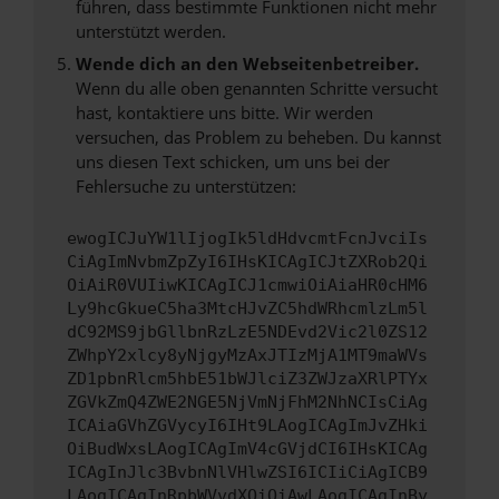
führen, dass bestimmte Funktionen nicht mehr
unterstützt werden.
Wende dich an den Webseitenbetreiber.
Wenn du alle oben genannten Schritte versucht
hast, kontaktiere uns bitte. Wir werden
versuchen, das Problem zu beheben. Du kannst
uns diesen Text schicken, um uns bei der
Fehlersuche zu unterstützen:
ewogICJuYW1lIjogIk5ldHdvcmtFcnJvciIs
CiAgImNvbmZpZyI6IHsKICAgICJtZXRob2Qi
OiAiR0VUIiwKICAgICJ1cmwiOiAiaHR0cHM6
Ly9hcGkueC5ha3MtcHJvZC5hdWRhcmlzLm5l
dC92MS9jbGllbnRzLzE5NDEvd2Vic2l0ZS12
ZWhpY2xlcy8yNjgyMzAxJTIzMjA1MT9maWVs
ZD1pbnRlcm5hbE51bWJlciZ3ZWJzaXRlPTYx
ZGVkZmQ4ZWE2NGE5NjVmNjFhM2NhNCIsCiAg
ICAiaGVhZGVycyI6IHt9LAogICAgImJvZHki
OiBudWxsLAogICAgImV4cGVjdCI6IHsKICAg
ICAgInJlc3BvbnNlVHlwZSI6ICIiCiAgICB9
LAogICAgInRpbWVvdXQiOiAwLAogICAgInBy