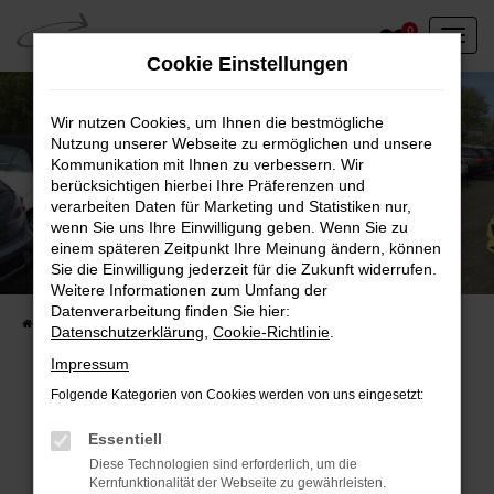
Zum
0
Hauptinhalt
Cookie Einstellungen
springen
Wir nutzen Cookies, um Ihnen die bestmögliche
Nutzung unserer Webseite zu ermöglichen und unsere
Kommunikation mit Ihnen zu verbessern. Wir
berücksichtigen hierbei Ihre Präferenzen und
verarbeiten Daten für Marketing und Statistiken nur,
wenn Sie uns Ihre Einwilligung geben. Wenn Sie zu
einem späteren Zeitpunkt Ihre Meinung ändern, können
Unser Fahrzeugbestand vor Ort
Sie die Einwilligung jederzeit für die Zukunft widerrufen.
Entdecken Sie unsere sofort verfügbaren
Weitere Informationen zum Umfang der
Datenverarbeitung finden Sie hier:
Startseite
Fahrzeugangebote
Fahrzeuge vor Ort
Datenschutzerklärung
,
Cookie-Richtlinie
.
Impressum
Folgende Kategorien von Cookies werden von uns eingesetzt:
Fehler: Network Error
Essentiell
Diese Technologien sind erforderlich, um die
Beim Laden ist ein Fehler aufgetreten.
Kernfunktionalität der Webseite zu gewährleisten.
Hier sind ein paar Tipps, die dir helfen können: