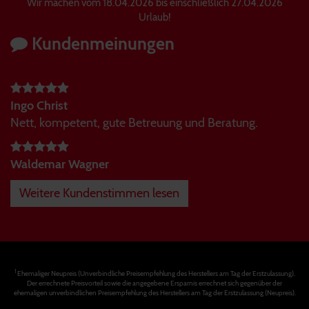
Wir machen vom 18.04.2026 bis einschließlich 27.04.2026
Urlaub!
Kundenmeinungen
Ingo Christ
Nett, kompetent, gute Betreuung und Beratung.
Waldemar Wagner
Weitere Kundenstimmen lesen
1
Ehemaliger Neupreis (Unverbindliche Preisempfehlung des Herstellers am Tag der Erstzulassung).
Der errechnete Preisvorteil sowie die angegebene Ersparnis errechnet sich gegenüber der
ehemaligen unverbindlichen Preisempfehlung des Herstellers am Tag der Erstzulassung (Neupreis).