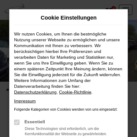
Zum
0
Hauptinhalt
Cookie Einstellungen
springen
Wir nutzen Cookies, um Ihnen die bestmögliche
Nutzung unserer Webseite zu ermöglichen und unsere
Kommunikation mit Ihnen zu verbessern. Wir
berücksichtigen hierbei Ihre Präferenzen und
verarbeiten Daten für Marketing und Statistiken nur,
wenn Sie uns Ihre Einwilligung geben. Wenn Sie zu
einem späteren Zeitpunkt Ihre Meinung ändern, können
Unser Fahrzeugbestand vor Ort
Sie die Einwilligung jederzeit für die Zukunft widerrufen.
Entdecken Sie unsere sofort verfügbaren
Weitere Informationen zum Umfang der
Datenverarbeitung finden Sie hier:
Startseite
Fahrzeugangebote
Fahrzeuge vor Ort
Datenschutzerklärung
,
Cookie-Richtlinie
.
Impressum
Folgende Kategorien von Cookies werden von uns eingesetzt:
Fehler: Network Error
Essentiell
Diese Technologien sind erforderlich, um die
Beim Laden ist ein Fehler aufgetreten.
Kernfunktionalität der Webseite zu gewährleisten.
Hier sind ein paar Tipps, die dir helfen können: