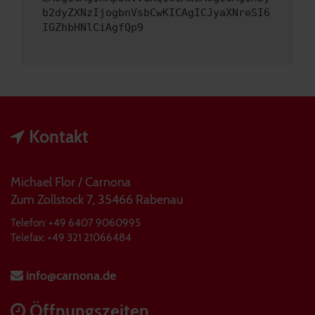
b2dyZXNzIjogbnVsbCwKICAgICJyaXNreSI6
IGZhbHNlCiAgfQp9
Kontakt
Michael Flor / Carnona
Zum Zollstock 7, 35466 Rabenau
Telefon: +49 6407 9060995
Telefax: +49 321 21066484
info@carnona.de
Öffnungszeiten