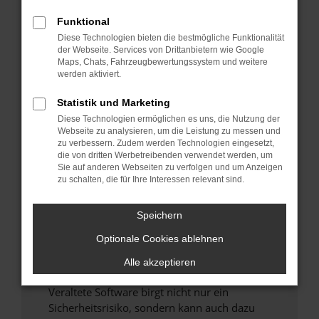
Funktional
Überprüfe deine Firewall und deine
Diese Technologien bieten die bestmögliche Funktionalität
Internetverbindung.
der Webseite. Services von Drittanbietern wie Google
Laden andere Webseiten, zum Beispiel deine
Maps, Chats, Fahrzeugbewertungssystem und weitere
Suchmaschine?
werden aktiviert.
Prüfe deine Browsererweiterungen.
Statistik und Marketing
Manche Erweiterungen, wie Werbeblocker,
Diese Technologien ermöglichen es uns, die Nutzung der
können das Laden bestimmter Seiten
Webseite zu analysieren, um die Leistung zu messen und
verhindern. Funktioniert die Seite in einem
zu verbessern. Zudem werden Technologien eingesetzt,
anderen Browser oder in einem privaten
die von dritten Werbetreibenden verwendet werden, um
Sie auf anderen Webseiten zu verfolgen und um Anzeigen
Fenster?
zu schalten, die für Ihre Interessen relevant sind.
Starte dein Gerät neu.
Das kann manchmal helfen, vorübergehende
Speichern
Probleme zu beheben.
Optionale Cookies ablehnen
Stelle sicher, dass dein Browser und dein
Betriebssystem auf dem neuesten Stand
Alle akzeptieren
sind.
Veraltete Software birgt nicht nur ein
Sicherheitsrisiko, sondern kann auch dazu