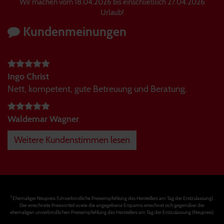
Wir machen vom 18.04.2026 bis einschließlich 27.04.2026
Urlaub!
Kundenmeinungen
Ingo Christ
Nett, kompetent, gute Betreuung und Beratung.
Waldemar Wagner
Weitere Kundenstimmen lesen
1
Ehemaliger Neupreis (Unverbindliche Preisempfehlung des Herstellers am Tag der Erstzulassung).
Der errechnete Preisvorteil sowie die angegebene Ersparnis errechnet sich gegenüber der
ehemaligen unverbindlichen Preisempfehlung des Herstellers am Tag der Erstzulassung (Neupreis).