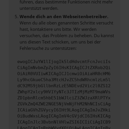
führen, dass bestimmte Funktionen nicht mehr
unterstützt werden.
Wende dich an den Webseitenbetreiber.
Wenn du alle oben genannten Schritte versucht
hast, kontaktiere uns bitte. Wir werden
versuchen, das Problem zu beheben. Du kannst
uns diesen Text schicken, um uns bei der
Fehlersuche zu unterstützen:
ewogICJuYW1lIjogIk5ldHdvcmtFcnJvciIs
CiAgImNvbmZpZyI6IHsKICAgICJtZXRob2Qi
OiAiR0VUIiwKICAgICJ1cmwiOiAiaHR0cHM6
Ly9hcGkueC5ha3MtcHJvZC5hdWRhcmlzLm5l
dC92MS9jbGllbnRzLzE5NDEvd2Vic2l0ZS12
ZWhpY2xlcy9HV1YyNTc3JTIzMjMzMT9maWVs
ZD1pbnRlcm5hbE51bWJlciZ3ZWJzaXRlPTYx
ZGVkZmQ4ZWE2NGE5NjVmNjFhM2NhNCIsCiAg
ICAiaGVhZGVycyI6IHt9LAogICAgImJvZHki
OiBudWxsLAogICAgImV4cGVjdCI6IHsKICAg
ICAgInJlc3BvbnNlVHlwZSI6ICIiCiAgICB9
LAogICAgInRpbWVvdXQiOiAwLAogICAgInBy