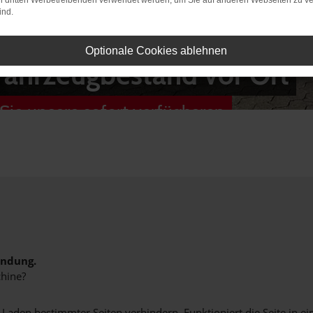
on dritten Werbetreibenden verwendet werden, um Sie auf anderen Webseiten zu ve
ind.
Optionale Cookies ablehnen
Fahrzeugbestand vor Ort
Sie unsere sofort verfügbaren
indung.
hine?
aden bestimmter Seiten verhindern. Funktioniert die Seite in e