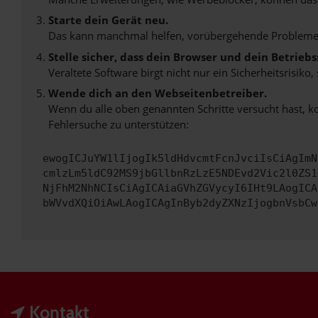
Starte dein Gerät neu.
Das kann manchmal helfen, vorübergehende Probleme
Stelle sicher, dass dein Browser und dein Betrie
Veraltete Software birgt nicht nur ein Sicherheitsrisi
Wende dich an den Webseitenbetreiber.
Wenn du alle oben genannten Schritte versucht hast, k
Fehlersuche zu unterstützen:
ewogICJuYW1lIjogIk5ldHdvcmtFcnJvciIsCiAgImN
cmlzLm5ldC92MS9jbGllbnRzLzE5NDEvd2Vic2l0ZS1
NjFhM2NhNCIsCiAgICAiaGVhZGVycyI6IHt9LAogICA
bWVvdXQiOiAwLAogICAgInByb2dyZXNzIjogbnVsbCw
Kontakt