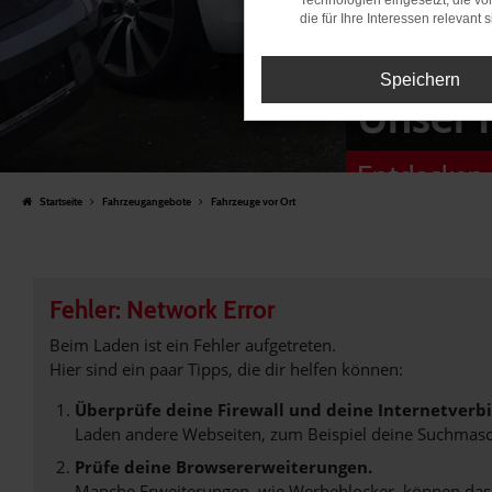
Technologien eingesetzt, die v
die für Ihre Interessen relevant s
Speichern
Unser 
Entdecken 
Startseite
Fahrzeugangebote
Fahrzeuge vor Ort
Fehler: Network Error
Beim Laden ist ein Fehler aufgetreten.
Hier sind ein paar Tipps, die dir helfen können:
Überprüfe deine Firewall und deine Internetverb
Laden andere Webseiten, zum Beispiel deine Suchmasc
Prüfe deine Browsererweiterungen.
Manche Erweiterungen, wie Werbeblocker, können das L