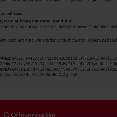
 zu beheben.
bssystem auf dem neuesten Stand sind.
ko, sondern kann auch dazu führen, dass bestimmte Funktionen nic
ontaktiere uns bitte. Wir werden versuchen, das Problem zu behe
vbmZpZyI6IHsKICAgICJtZXRob2QiOiAiR0VUIiwKICAgICJ1
2ZWhpY2xlcy9HV1YzNjg1JTIzMjMzMT9maWVsZD1pbnRlcm5h
gImJvZHkiOiBudWxsLAogICAgImV4cGVjdCI6IHsKICAgICAg
KICAgICJyaXNreSI6IGZhbHNlCiAgfQp9
Öffnungszeiten