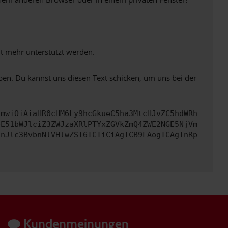
ht mehr unterstützt werden.
ben. Du kannst uns diesen Text schicken, um uns bei der
cmwiOiAiaHR0cHM6Ly9hcGkueC5ha3MtcHJvZC5hdWRh
bE51bWJlciZ3ZWJzaXRlPTYxZGVkZmQ4ZWE2NGE5NjVm
InJlc3BvbnNlVHlwZSI6ICIiCiAgICB9LAogICAgInRp
Kundenmeinungen