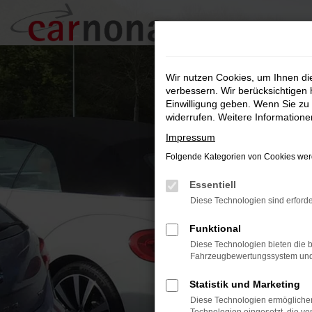
Zum
Hauptinhalt
springen
Wir nutzen Cookies, um Ihnen d
verbessern. Wir berücksichtigen 
Einwilligung geben. Wenn Sie zu 
widerrufen. Weitere Information
Impressum
Folgende Kategorien von Cookies werd
Essentiell
Diese Technologien sind erforde
Funktional
Diese Technologien bieten die b
Fahrzeugbewertungssystem und w
Statistik und Marketing
Diese Technologien ermöglichen