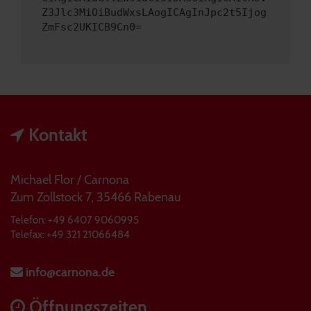
Z3Jlc3MiOiBudWxsLAogICAgInJpc2t5Ijog
ZmFsc2UKICB9Cn0=
Kontakt
Michael Flor / Carnona
Zum Zollstock 7, 35466 Rabenau
Telefon: +49 6407 9060995
Telefax: +49 321 21066484
info@carnona.de
Öffnungszeiten