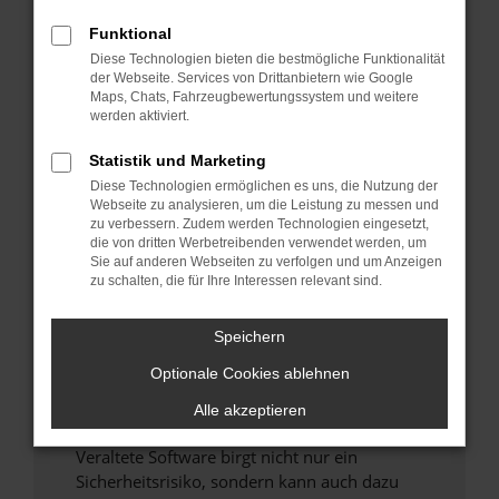
Funktional
Überprüfe deine Firewall und deine
Diese Technologien bieten die bestmögliche Funktionalität
Internetverbindung.
der Webseite. Services von Drittanbietern wie Google
Laden andere Webseiten, zum Beispiel deine
Maps, Chats, Fahrzeugbewertungssystem und weitere
Suchmaschine?
werden aktiviert.
Prüfe deine Browsererweiterungen.
Statistik und Marketing
Manche Erweiterungen, wie Werbeblocker,
Diese Technologien ermöglichen es uns, die Nutzung der
können das Laden bestimmter Seiten
Webseite zu analysieren, um die Leistung zu messen und
verhindern. Funktioniert die Seite in einem
zu verbessern. Zudem werden Technologien eingesetzt,
anderen Browser oder in einem privaten
die von dritten Werbetreibenden verwendet werden, um
Sie auf anderen Webseiten zu verfolgen und um Anzeigen
Fenster?
zu schalten, die für Ihre Interessen relevant sind.
Starte dein Gerät neu.
Das kann manchmal helfen, vorübergehende
Speichern
Probleme zu beheben.
Optionale Cookies ablehnen
Stelle sicher, dass dein Browser und dein
Betriebssystem auf dem neuesten Stand
Alle akzeptieren
sind.
Veraltete Software birgt nicht nur ein
Sicherheitsrisiko, sondern kann auch dazu