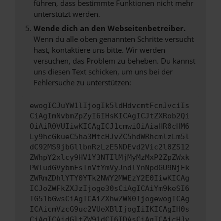
führen, dass bestimmte Funktionen nicht mehr
unterstützt werden.
Wende dich an den Webseitenbetreiber.
Wenn du alle oben genannten Schritte versucht
hast, kontaktiere uns bitte. Wir werden
versuchen, das Problem zu beheben. Du kannst
uns diesen Text schicken, um uns bei der
Fehlersuche zu unterstützen:
ewogICJuYW1lIjogIk5ldHdvcmtFcnJvciIs
CiAgImNvbmZpZyI6IHsKICAgICJtZXRob2Qi
OiAiR0VUIiwKICAgICJ1cmwiOiAiaHR0cHM6
Ly9hcGkueC5ha3MtcHJvZC5hdWRhcmlzLm5l
dC92MS9jbGllbnRzLzE5NDEvd2Vic2l0ZS12
ZWhpY2xlcy9HV1Y3NTIlMjMyMzMxP2ZpZWxk
PWludGVybmFsTnVtYmVyJndlYnNpdGU9NjFk
ZWRmZDhlYTY0YTk2NWY2MWEzY2E0IiwKICAg
ICJoZWFkZXJzIjoge30sCiAgICAiYm9keSI6
IG51bGwsCiAgICAiZXhwZWN0IjogewogICAg
ICAicmVzcG9uc2VUeXBlIjogIiIKICAgIH0s
CiAgICAidGltZW91dCI6IDAsCiAgICAicHJv