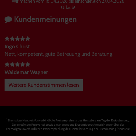
Wir machen vom 18.04.2026 bis einschließlich 27.04.2026
Urlaub!
Kundenmeinungen
Ingo Christ
Nett, kompetent, gute Betreuung und Beratung.
Waldemar Wagner
Weitere Kundenstimmen lesen
1
Ehemaliger Neupreis (Unverbindliche Preisempfehlung des Herstellers am Tag der Erstzulassung).
Der errechnete Preisvorteil sowie die angegebene Ersparnis errechnet sich gegenüber der
ehemaligen unverbindlichen Preisempfehlung des Herstellers am Tag der Erstzulassung (Neupreis).