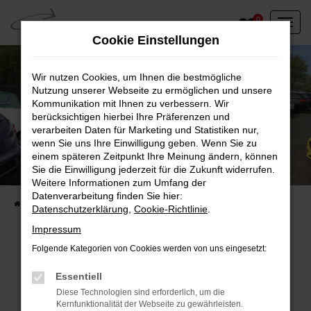
Zum
0
Hauptinhalt
Cookie Einstellungen
springen
Wir nutzen Cookies, um Ihnen die bestmögliche
Nutzung unserer Webseite zu ermöglichen und unsere
Kommunikation mit Ihnen zu verbessern. Wir
berücksichtigen hierbei Ihre Präferenzen und
verarbeiten Daten für Marketing und Statistiken nur,
wenn Sie uns Ihre Einwilligung geben. Wenn Sie zu
einem späteren Zeitpunkt Ihre Meinung ändern, können
Unser Fahrzeugbestand vor Ort
Sie die Einwilligung jederzeit für die Zukunft widerrufen.
Entdecken Sie unsere sofort verfügbaren
Weitere Informationen zum Umfang der
Datenverarbeitung finden Sie hier:
Startseite
Fahrzeugangebote
Fahrzeuge vor Ort
Datenschutzerklärung
,
Cookie-Richtlinie
.
Impressum
Folgende Kategorien von Cookies werden von uns eingesetzt:
Fehler: Network Error
Essentiell
Diese Technologien sind erforderlich, um die
Beim Laden ist ein Fehler aufgetreten.
Kernfunktionalität der Webseite zu gewährleisten.
Hier sind ein paar Tipps, die dir helfen können: