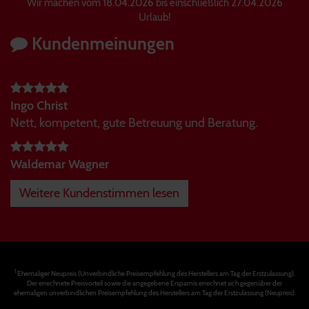
Wir machen vom 18.04.2026 bis einschließlich 27.04.2026
Urlaub!
Kundenmeinungen
Ingo Christ
Nett, kompetent, gute Betreuung und Beratung.
Waldemar Wagner
Weitere Kundenstimmen lesen
1
Ehemaliger Neupreis (Unverbindliche Preisempfehlung des Herstellers am Tag der Erstzulassung).
Der errechnete Preisvorteil sowie die angegebene Ersparnis errechnet sich gegenüber der
ehemaligen unverbindlichen Preisempfehlung des Herstellers am Tag der Erstzulassung (Neupreis).