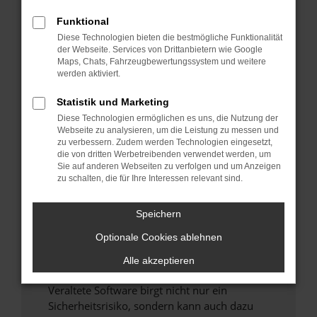
Funktional
Überprüfe deine Firewall und deine
Diese Technologien bieten die bestmögliche Funktionalität
Internetverbindung.
der Webseite. Services von Drittanbietern wie Google
Laden andere Webseiten, zum Beispiel deine
Maps, Chats, Fahrzeugbewertungssystem und weitere
Suchmaschine?
werden aktiviert.
Prüfe deine Browsererweiterungen.
Statistik und Marketing
Manche Erweiterungen, wie Werbeblocker,
Diese Technologien ermöglichen es uns, die Nutzung der
können das Laden bestimmter Seiten
Webseite zu analysieren, um die Leistung zu messen und
verhindern. Funktioniert die Seite in einem
zu verbessern. Zudem werden Technologien eingesetzt,
anderen Browser oder in einem privaten
die von dritten Werbetreibenden verwendet werden, um
Sie auf anderen Webseiten zu verfolgen und um Anzeigen
Fenster?
zu schalten, die für Ihre Interessen relevant sind.
Starte dein Gerät neu.
Das kann manchmal helfen, vorübergehende
Speichern
Probleme zu beheben.
Optionale Cookies ablehnen
Stelle sicher, dass dein Browser und dein
Betriebssystem auf dem neuesten Stand
Alle akzeptieren
sind.
Veraltete Software birgt nicht nur ein
Sicherheitsrisiko, sondern kann auch dazu