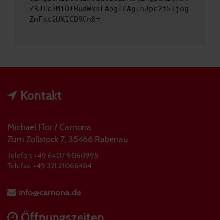
Z3Jlc3MiOiBudWxsLAogICAgInJpc2t5Ijog
ZmFsc2UKICB9Cn0=
Kontakt
Michael Flor / Carnona
Zum Zollstock 7, 35466 Rabenau
Telefon: +49 6407 9060995
Telefax: +49 321 21066484
info@carnona.de
Öffnungszeiten