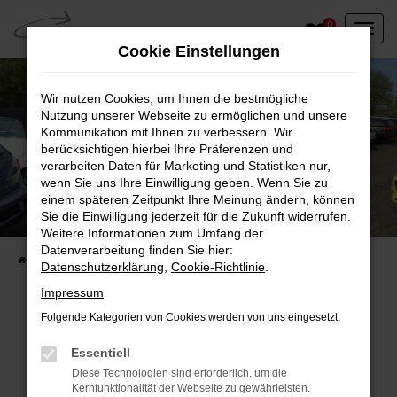
Zum
0
Hauptinhalt
Cookie Einstellungen
springen
Wir nutzen Cookies, um Ihnen die bestmögliche
Nutzung unserer Webseite zu ermöglichen und unsere
Kommunikation mit Ihnen zu verbessern. Wir
berücksichtigen hierbei Ihre Präferenzen und
verarbeiten Daten für Marketing und Statistiken nur,
wenn Sie uns Ihre Einwilligung geben. Wenn Sie zu
einem späteren Zeitpunkt Ihre Meinung ändern, können
Unser Fahrzeugbestand vor Ort
Sie die Einwilligung jederzeit für die Zukunft widerrufen.
Entdecken Sie unsere sofort verfügbaren
Weitere Informationen zum Umfang der
Datenverarbeitung finden Sie hier:
Startseite
Fahrzeugangebote
Fahrzeuge vor Ort
Datenschutzerklärung
,
Cookie-Richtlinie
.
Impressum
Folgende Kategorien von Cookies werden von uns eingesetzt:
Fehler: Network Error
Essentiell
Diese Technologien sind erforderlich, um die
Beim Laden ist ein Fehler aufgetreten.
Kernfunktionalität der Webseite zu gewährleisten.
Hier sind ein paar Tipps, die dir helfen können: