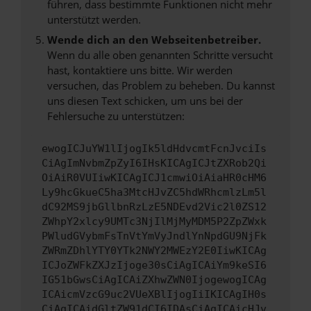
führen, dass bestimmte Funktionen nicht mehr
unterstützt werden.
Wende dich an den Webseitenbetreiber.
Wenn du alle oben genannten Schritte versucht
hast, kontaktiere uns bitte. Wir werden
versuchen, das Problem zu beheben. Du kannst
uns diesen Text schicken, um uns bei der
Fehlersuche zu unterstützen:
ewogICJuYW1lIjogIk5ldHdvcmtFcnJvciIs
CiAgImNvbmZpZyI6IHsKICAgICJtZXRob2Qi
OiAiR0VUIiwKICAgICJ1cmwiOiAiaHR0cHM6
Ly9hcGkueC5ha3MtcHJvZC5hdWRhcmlzLm5l
dC92MS9jbGllbnRzLzE5NDEvd2Vic2l0ZS12
ZWhpY2xlcy9UMTc3NjIlMjMyMDM5P2ZpZWxk
PWludGVybmFsTnVtYmVyJndlYnNpdGU9NjFk
ZWRmZDhlYTY0YTk2NWY2MWEzY2E0IiwKICAg
ICJoZWFkZXJzIjoge30sCiAgICAiYm9keSI6
IG51bGwsCiAgICAiZXhwZWN0IjogewogICAg
ICAicmVzcG9uc2VUeXBlIjogIiIKICAgIH0s
CiAgICAidGltZW91dCI6IDAsCiAgICAicHJv