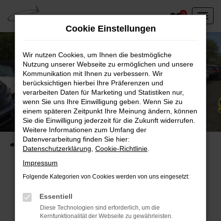
Zum
0
Hauptinhalt
Cookie Einstellungen
springen
Wir nutzen Cookies, um Ihnen die bestmögliche
Nutzung unserer Webseite zu ermöglichen und unsere
Kommunikation mit Ihnen zu verbessern. Wir
berücksichtigen hierbei Ihre Präferenzen und
verarbeiten Daten für Marketing und Statistiken nur,
wenn Sie uns Ihre Einwilligung geben. Wenn Sie zu
einem späteren Zeitpunkt Ihre Meinung ändern, können
Unser Fahrzeugbestand vor Ort
Sie die Einwilligung jederzeit für die Zukunft widerrufen.
Entdecken Sie unsere sofort verfügbaren
Weitere Informationen zum Umfang der
Datenverarbeitung finden Sie hier:
Startseite
Fahrzeugangebote
Fahrzeuge vor Ort
Datenschutzerklärung
,
Cookie-Richtlinie
.
Impressum
Folgende Kategorien von Cookies werden von uns eingesetzt:
Fehler: Network Error
Essentiell
Diese Technologien sind erforderlich, um die
Beim Laden ist ein Fehler aufgetreten.
Kernfunktionalität der Webseite zu gewährleisten.
Hier sind ein paar Tipps, die dir helfen können: