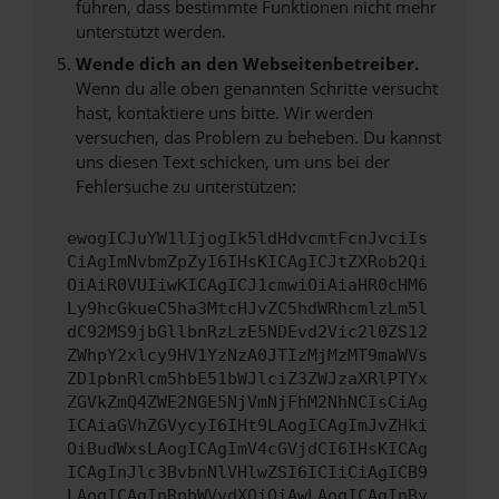
führen, dass bestimmte Funktionen nicht mehr
unterstützt werden.
Wende dich an den Webseitenbetreiber.
Wenn du alle oben genannten Schritte versucht
hast, kontaktiere uns bitte. Wir werden
versuchen, das Problem zu beheben. Du kannst
uns diesen Text schicken, um uns bei der
Fehlersuche zu unterstützen:
ewogICJuYW1lIjogIk5ldHdvcmtFcnJvciIs
CiAgImNvbmZpZyI6IHsKICAgICJtZXRob2Qi
OiAiR0VUIiwKICAgICJ1cmwiOiAiaHR0cHM6
Ly9hcGkueC5ha3MtcHJvZC5hdWRhcmlzLm5l
dC92MS9jbGllbnRzLzE5NDEvd2Vic2l0ZS12
ZWhpY2xlcy9HV1YzNzA0JTIzMjMzMT9maWVs
ZD1pbnRlcm5hbE51bWJlciZ3ZWJzaXRlPTYx
ZGVkZmQ4ZWE2NGE5NjVmNjFhM2NhNCIsCiAg
ICAiaGVhZGVycyI6IHt9LAogICAgImJvZHki
OiBudWxsLAogICAgImV4cGVjdCI6IHsKICAg
ICAgInJlc3BvbnNlVHlwZSI6ICIiCiAgICB9
LAogICAgInRpbWVvdXQiOiAwLAogICAgInBy