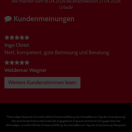
Wir machen vom 18.04.2026 bis einschließlich 27.04.2026
Urlaub!
Kundenmeinungen
Ingo Christ
Nett, kompetent, gute Betreuung und Beratung.
Waldemar Wagner
Weitere Kundenstimmen lesen
1
Ehemaliger Neupreis (Unverbindliche Preisempfehlung des Herstellers am Tag der Erstzulassung).
Der errechnete Preisvorteil sowie die angegebene Ersparnis errechnet sich gegenüber der
ehemaligen unverbindlichen Preisempfehlung des Herstellers am Tag der Erstzulassung (Neupreis).