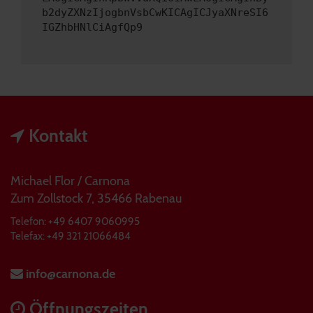
b2dyZXNzIjogbnVsbCwKICAgICJyaXNreSI6
IGZhbHNlCiAgfQp9
Kontakt
Michael Flor / Carnona
Zum Zollstock 7, 35466 Rabenau
Telefon: +49 6407 9060995
Telefax: +49 321 21066484
info@carnona.de
Öffnungszeiten