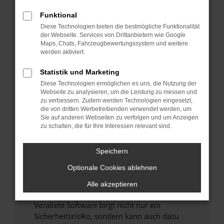
Funktional
Überprüfe deine Firewall und deine
Diese Technologien bieten die bestmögliche Funktionalität
Internetverbindung.
der Webseite. Services von Drittanbietern wie Google
Laden andere Webseiten, zum Beispiel deine
Maps, Chats, Fahrzeugbewertungssystem und weitere
Suchmaschine?
werden aktiviert.
Prüfe deine Browsererweiterungen.
Statistik und Marketing
Manche Erweiterungen, wie Werbeblocker,
Diese Technologien ermöglichen es uns, die Nutzung der
können das Laden bestimmter Seiten
Webseite zu analysieren, um die Leistung zu messen und
verhindern. Funktioniert die Seite in einem
zu verbessern. Zudem werden Technologien eingesetzt,
anderen Browser oder in einem privaten
die von dritten Werbetreibenden verwendet werden, um
Sie auf anderen Webseiten zu verfolgen und um Anzeigen
Fenster?
zu schalten, die für Ihre Interessen relevant sind.
Starte dein Gerät neu.
Das kann manchmal helfen, vorübergehende
Speichern
Probleme zu beheben.
Optionale Cookies ablehnen
Stelle sicher, dass dein Browser und dein
Betriebssystem auf dem neuesten Stand
Alle akzeptieren
sind.
Veraltete Software birgt nicht nur ein
Sicherheitsrisiko, sondern kann auch dazu