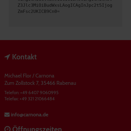
Z3Jlc3MiOiBudWxsLAogICAgInJpc2t5Ijog
ZmFsc2UKICB9Cn0=
Kontakt
Michael Flor / Carnona
Zum Zollstock 7, 35466 Rabenau
Telefon: +49 6407 9060995
Telefax: +49 321 21066484
info@carnona.de
Öffnungszeiten