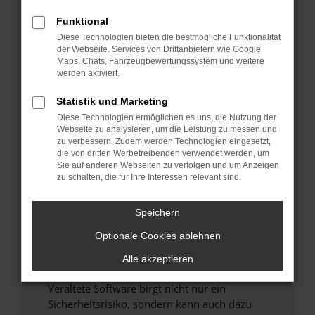
Funktional
Überprüfe deine Firewall und deine
Diese Technologien bieten die bestmögliche Funktionalität
Internetverbindung.
der Webseite. Services von Drittanbietern wie Google
Laden andere Webseiten, zum Beispiel deine
Maps, Chats, Fahrzeugbewertungssystem und weitere
Suchmaschine?
werden aktiviert.
Prüfe deine Browsererweiterungen.
Statistik und Marketing
Manche Erweiterungen, wie Werbeblocker,
Diese Technologien ermöglichen es uns, die Nutzung der
können das Laden bestimmter Seiten
Webseite zu analysieren, um die Leistung zu messen und
verhindern. Funktioniert die Seite in einem
zu verbessern. Zudem werden Technologien eingesetzt,
anderen Browser oder in einem privaten
die von dritten Werbetreibenden verwendet werden, um
Sie auf anderen Webseiten zu verfolgen und um Anzeigen
Fenster?
zu schalten, die für Ihre Interessen relevant sind.
Starte dein Gerät neu.
Das kann manchmal helfen, vorübergehende
Speichern
Probleme zu beheben.
Optionale Cookies ablehnen
Stelle sicher, dass dein Browser und dein
Betriebssystem auf dem neuesten Stand
Alle akzeptieren
sind.
Veraltete Software birgt nicht nur ein
Sicherheitsrisiko, sondern kann auch dazu