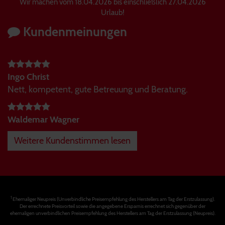
Wir machen vom 18.04.2026 bis einschließlich 27.04.2026
Urlaub!
Kundenmeinungen
Ingo Christ
Nett, kompetent, gute Betreuung und Beratung.
Waldemar Wagner
Weitere Kundenstimmen lesen
1
Ehemaliger Neupreis (Unverbindliche Preisempfehlung des Herstellers am Tag der Erstzulassung).
Der errechnete Preisvorteil sowie die angegebene Ersparnis errechnet sich gegenüber der
ehemaligen unverbindlichen Preisempfehlung des Herstellers am Tag der Erstzulassung (Neupreis).