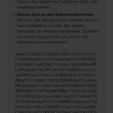
führen, dass bestimmte Funktionen nicht mehr
unterstützt werden.
Wende dich an den Webseitenbetreiber.
Wenn du alle oben genannten Schritte versucht
hast, kontaktiere uns bitte. Wir werden
versuchen, das Problem zu beheben. Du kannst
uns diesen Text schicken, um uns bei der
Fehlersuche zu unterstützen:
ewogICJuYW1lIjogIk5ldHdvcmtFcnJvciIs
CiAgImNvbmZpZyI6IHsKICAgICJtZXRob2Qi
OiAiR0VUIiwKICAgICJ1cmwiOiAiaHR0cHM6
Ly9hcGkueC5ha3MtcHJvZC5hdWRhcmlzLm5l
dC92MS9jbGllbnRzLzE5NDEvd2Vic2l0ZS12
ZWhpY2xlcy9HV1Y5MTAlMjMyMzMxP2ZpZWxk
PWludGVybmFsTnVtYmVyJndlYnNpdGU9NjFk
ZWRmZDhlYTY0YTk2NWY2MWEzY2E0IiwKICAg
ICJoZWFkZXJzIjoge30sCiAgICAiYm9keSI6
IG51bGwsCiAgICAiZXhwZWN0IjogewogICAg
ICAicmVzcG9uc2VUeXBlIjogIiIKICAgIH0s
CiAgICAidGltZW91dCI6IDAsCiAgICAicHJv