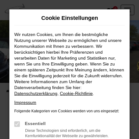
Zum
0
Hauptinhalt
Cookie Einstellungen
springen
Wir nutzen Cookies, um Ihnen die bestmögliche
Nutzung unserer Webseite zu ermöglichen und unsere
Kommunikation mit Ihnen zu verbessern. Wir
berücksichtigen hierbei Ihre Präferenzen und
verarbeiten Daten für Marketing und Statistiken nur,
wenn Sie uns Ihre Einwilligung geben. Wenn Sie zu
einem späteren Zeitpunkt Ihre Meinung ändern, können
Unser Fahrzeugbestand vor Ort
Sie die Einwilligung jederzeit für die Zukunft widerrufen.
Entdecken Sie unsere sofort verfügbaren
Weitere Informationen zum Umfang der
Datenverarbeitung finden Sie hier:
Startseite
Fahrzeugangebote
Fahrzeuge vor Ort
Datenschutzerklärung
,
Cookie-Richtlinie
.
Impressum
Folgende Kategorien von Cookies werden von uns eingesetzt:
Fehler: Network Error
Essentiell
Diese Technologien sind erforderlich, um die
Beim Laden ist ein Fehler aufgetreten.
Kernfunktionalität der Webseite zu gewährleisten.
Hier sind ein paar Tipps, die dir helfen können: