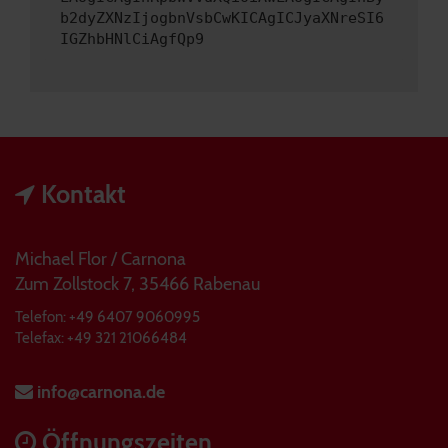
b2dyZXNzIjogbnVsbCwKICAgICJyaXNreSI6
IGZhbHNlCiAgfQp9
Kontakt
Michael Flor / Carnona
Zum Zollstock 7, 35466 Rabenau
Telefon: +49 6407 9060995
Telefax: +49 321 21066484
info@carnona.de
Öffnungszeiten