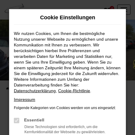
Zum
0
Hauptinhalt
Cookie Einstellungen
springen
Wir nutzen Cookies, um Ihnen die bestmögliche
Nutzung unserer Webseite zu ermöglichen und unsere
Kommunikation mit Ihnen zu verbessern. Wir
berücksichtigen hierbei Ihre Präferenzen und
verarbeiten Daten für Marketing und Statistiken nur,
wenn Sie uns Ihre Einwilligung geben. Wenn Sie zu
einem späteren Zeitpunkt Ihre Meinung ändern, können
Unser Fahrzeugbestand vor Ort
Sie die Einwilligung jederzeit für die Zukunft widerrufen.
Entdecken Sie unsere sofort verfügbaren
Weitere Informationen zum Umfang der
Datenverarbeitung finden Sie hier:
Startseite
Fahrzeugangebote
Fahrzeuge vor Ort
Datenschutzerklärung
,
Cookie-Richtlinie
.
Impressum
Folgende Kategorien von Cookies werden von uns eingesetzt:
Fehler: Network Error
Essentiell
Diese Technologien sind erforderlich, um die
Beim Laden ist ein Fehler aufgetreten.
Kernfunktionalität der Webseite zu gewährleisten.
Hier sind ein paar Tipps, die dir helfen können: