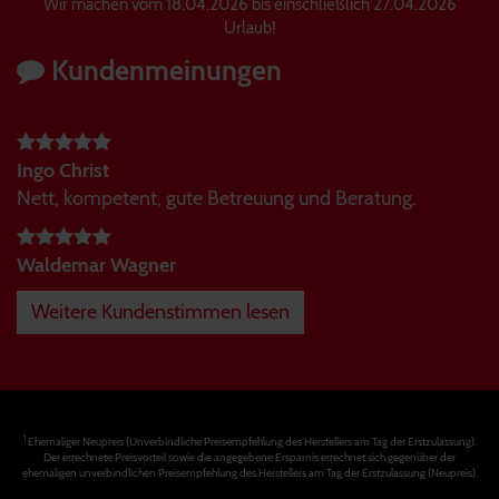
Wir machen vom 18.04.2026 bis einschließlich 27.04.2026
Urlaub!
Kundenmeinungen
Ingo Christ
Nett, kompetent, gute Betreuung und Beratung.
Waldemar Wagner
Weitere Kundenstimmen lesen
1
Ehemaliger Neupreis (Unverbindliche Preisempfehlung des Herstellers am Tag der Erstzulassung).
Der errechnete Preisvorteil sowie die angegebene Ersparnis errechnet sich gegenüber der
ehemaligen unverbindlichen Preisempfehlung des Herstellers am Tag der Erstzulassung (Neupreis).