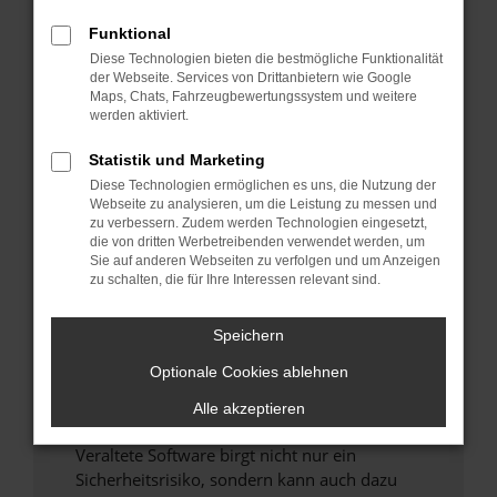
Funktional
Überprüfe deine Firewall und deine
Diese Technologien bieten die bestmögliche Funktionalität
Internetverbindung.
der Webseite. Services von Drittanbietern wie Google
Laden andere Webseiten, zum Beispiel deine
Maps, Chats, Fahrzeugbewertungssystem und weitere
Suchmaschine?
werden aktiviert.
Prüfe deine Browsererweiterungen.
Statistik und Marketing
Manche Erweiterungen, wie Werbeblocker,
Diese Technologien ermöglichen es uns, die Nutzung der
können das Laden bestimmter Seiten
Webseite zu analysieren, um die Leistung zu messen und
verhindern. Funktioniert die Seite in einem
zu verbessern. Zudem werden Technologien eingesetzt,
anderen Browser oder in einem privaten
die von dritten Werbetreibenden verwendet werden, um
Sie auf anderen Webseiten zu verfolgen und um Anzeigen
Fenster?
zu schalten, die für Ihre Interessen relevant sind.
Starte dein Gerät neu.
Das kann manchmal helfen, vorübergehende
Speichern
Probleme zu beheben.
Optionale Cookies ablehnen
Stelle sicher, dass dein Browser und dein
Betriebssystem auf dem neuesten Stand
Alle akzeptieren
sind.
Veraltete Software birgt nicht nur ein
Sicherheitsrisiko, sondern kann auch dazu