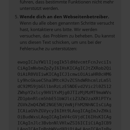
führen, dass bestimmte Funktionen nicht mehr
unterstützt werden.
Wende dich an den Webseitenbetreiber.
Wenn du alle oben genannten Schritte versucht
hast, kontaktiere uns bitte. Wir werden
versuchen, das Problem zu beheben. Du kannst
uns diesen Text schicken, um uns bei der
Fehlersuche zu unterstützen:
ewogICJuYW1lIjogIk5ldHdvcmtFcnJvciIs
CiAgImNvbmZpZyI6IHsKICAgICJtZXRob2Qi
OiAiR0VUIiwKICAgICJ1cmwiOiAiaHR0cHM6
Ly9hcGkueC5ha3MtcHJvZC5hdWRhcmlzLm5l
dC92MS9jbGllbnRzLzE5NDEvd2Vic2l0ZS12
ZWhpY2xlcy9HV1YxMjg0JTIzMjMzMT9maWVs
ZD1pbnRlcm5hbE51bWJlciZ3ZWJzaXRlPTYx
ZGVkZmQ4ZWE2NGE5NjVmNjFhM2NhNCIsCiAg
ICAiaGVhZGVycyI6IHt9LAogICAgImJvZHki
OiBudWxsLAogICAgImV4cGVjdCI6IHsKICAg
ICAgInJlc3BvbnNlVHlwZSI6ICIiCiAgICB9
LAogICAgInRpbWVvdXQiOiAwLAogICAgInBy