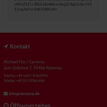
cHJvZ3Jlc3MiOiBudWxsLAogICAgInJpc2t5
IjogZmFsc2UKICB9Cn0=
Kontakt
Michael Flor / Carnona
Zum Zollstock 7, 35466 Rabenau
Telefon: +49 6407 9060995
Telefax: +49 321 21066484
info@carnona.de
Öffnungszeiten