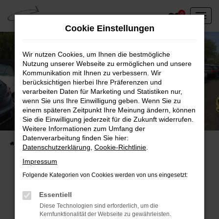
Zum
0
Hauptinhalt
Cookie Einstellungen
springen
Wir nutzen Cookies, um Ihnen die bestmögliche
Nutzung unserer Webseite zu ermöglichen und unsere
Kommunikation mit Ihnen zu verbessern. Wir
berücksichtigen hierbei Ihre Präferenzen und
verarbeiten Daten für Marketing und Statistiken nur,
wenn Sie uns Ihre Einwilligung geben. Wenn Sie zu
einem späteren Zeitpunkt Ihre Meinung ändern, können
Unser Fahrzeugbestand vor Ort
Sie die Einwilligung jederzeit für die Zukunft widerrufen.
Entdecken Sie unsere sofort verfügbaren
Weitere Informationen zum Umfang der
Datenverarbeitung finden Sie hier:
Startseite
Fahrzeugangebote
Fahrzeuge vor Ort
Datenschutzerklärung
,
Cookie-Richtlinie
.
Impressum
Folgende Kategorien von Cookies werden von uns eingesetzt:
Fehler: Network Error
Essentiell
Diese Technologien sind erforderlich, um die
Beim Laden ist ein Fehler aufgetreten.
Kernfunktionalität der Webseite zu gewährleisten.
Hier sind ein paar Tipps, die dir helfen können: