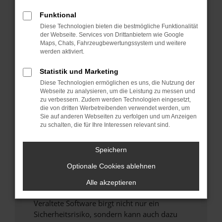
Funktional
Überprüfe deine Firewall und deine
Diese Technologien bieten die bestmögliche Funktionalität
Internetverbindung.
der Webseite. Services von Drittanbietern wie Google
Laden andere Webseiten, zum Beispiel deine
Maps, Chats, Fahrzeugbewertungssystem und weitere
Suchmaschine?
werden aktiviert.
Prüfe deine Browsererweiterungen.
Statistik und Marketing
Manche Erweiterungen, wie Werbeblocker,
Diese Technologien ermöglichen es uns, die Nutzung der
können das Laden bestimmter Seiten
Webseite zu analysieren, um die Leistung zu messen und
verhindern. Funktioniert die Seite in einem
zu verbessern. Zudem werden Technologien eingesetzt,
anderen Browser oder in einem privaten
die von dritten Werbetreibenden verwendet werden, um
Sie auf anderen Webseiten zu verfolgen und um Anzeigen
Fenster?
zu schalten, die für Ihre Interessen relevant sind.
Starte dein Gerät neu.
Das kann manchmal helfen, vorübergehende
Speichern
Probleme zu beheben.
Optionale Cookies ablehnen
Stelle sicher, dass dein Browser und dein
Betriebssystem auf dem neuesten Stand
Alle akzeptieren
sind.
Veraltete Software birgt nicht nur ein
Sicherheitsrisiko, sondern kann auch dazu