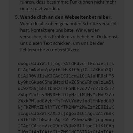
führen, dass bestimmte Funktionen nicht mehr
unterstützt werden.
Wende dich an den Webseitenbetreiber.
Wenn du alle oben genannten Schritte versucht
hast, kontaktiere uns bitte. Wir werden
versuchen, das Problem zu beheben. Du kannst
uns diesen Text schicken, um uns bei der
Fehlersuche zu unterstützen:
ewogICJuYW1lIjogIk5ldHdvcmtFcnJvciIs
CiAgImNvbmZpZyI6IHsKICAgICJtZXRob2Qi
OiAiR0VUIiwKICAgICJ1cmwiOiAiaHR0cHM6
Ly9hcGkueC5ha3MtcHJvZC5hdWRhcmlzLm5l
dC92MS9jbGllbnRzLzE5NDEvd2Vic2l0ZS12
ZWhpY2xlcy9HV0FHTDIyNzIlMjMyMzMxP2Zp
ZWxkPWludGVybmFsTnVtYmVyJndlYnNpdGU9
NjFkZWRmZDhlYTY0YTk2NWY2MWEzY2E0IiwK
ICAgICJoZWFkZXJzIjoge30sCiAgICAiYm9k
eSI6IG51bGwsCiAgICAiZXhwZWN0Ijogewog
ICAgICAicmVzcG9uc2VUeXBlIjogIiIKICAg
IH0sCiAgICAidGltZW91dCI6IDAsCiAgICAi