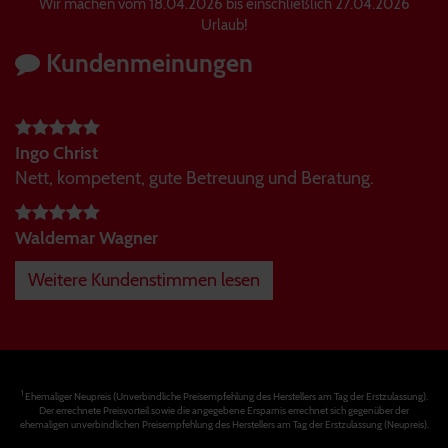
Wir machen vom 18.04.2026 bis einschließlich 27.04.2026
Urlaub!
Kundenmeinungen
Ingo Christ
Nett, kompetent, gute Betreuung und Beratung.
Waldemar Wagner
Weitere Kundenstimmen lesen
1
Ehemaliger Neupreis (Unverbindliche Preisempfehlung des Herstellers am Tag der Erstzulassung).
Der errechnete Preisvorteil sowie die angegebene Ersparnis errechnet sich gegenüber der
ehemaligen unverbindlichen Preisempfehlung des Herstellers am Tag der Erstzulassung (Neupreis).