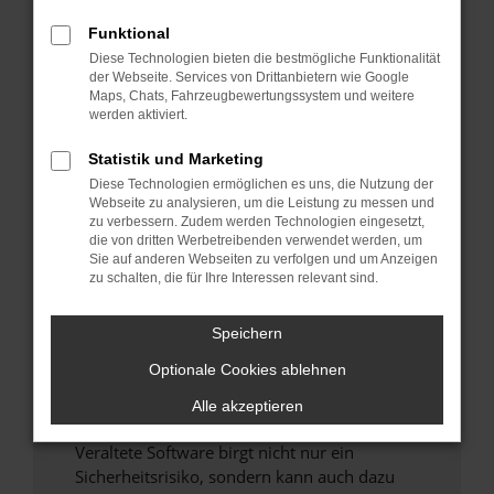
Funktional
Überprüfe deine Firewall und deine
Diese Technologien bieten die bestmögliche Funktionalität
Internetverbindung.
der Webseite. Services von Drittanbietern wie Google
Laden andere Webseiten, zum Beispiel deine
Maps, Chats, Fahrzeugbewertungssystem und weitere
Suchmaschine?
werden aktiviert.
Prüfe deine Browsererweiterungen.
Statistik und Marketing
Manche Erweiterungen, wie Werbeblocker,
Diese Technologien ermöglichen es uns, die Nutzung der
können das Laden bestimmter Seiten
Webseite zu analysieren, um die Leistung zu messen und
verhindern. Funktioniert die Seite in einem
zu verbessern. Zudem werden Technologien eingesetzt,
anderen Browser oder in einem privaten
die von dritten Werbetreibenden verwendet werden, um
Sie auf anderen Webseiten zu verfolgen und um Anzeigen
Fenster?
zu schalten, die für Ihre Interessen relevant sind.
Starte dein Gerät neu.
Das kann manchmal helfen, vorübergehende
Speichern
Probleme zu beheben.
Optionale Cookies ablehnen
Stelle sicher, dass dein Browser und dein
Betriebssystem auf dem neuesten Stand
Alle akzeptieren
sind.
Veraltete Software birgt nicht nur ein
Sicherheitsrisiko, sondern kann auch dazu