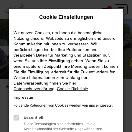
Zum
0
Hauptinhalt
Cookie Einstellungen
springen
Wir nutzen Cookies, um Ihnen die bestmögliche
Nutzung unserer Webseite zu ermöglichen und unsere
Kommunikation mit Ihnen zu verbessern. Wir
berücksichtigen hierbei Ihre Präferenzen und
verarbeiten Daten für Marketing und Statistiken nur,
wenn Sie uns Ihre Einwilligung geben. Wenn Sie zu
einem späteren Zeitpunkt Ihre Meinung ändern, können
Unser Fahrzeugbestand vor Ort
Sie die Einwilligung jederzeit für die Zukunft widerrufen.
Entdecken Sie unsere sofort verfügbaren
Weitere Informationen zum Umfang der
Datenverarbeitung finden Sie hier:
Startseite
Fahrzeugangebote
Fahrzeuge vor Ort
Datenschutzerklärung
,
Cookie-Richtlinie
.
Impressum
Folgende Kategorien von Cookies werden von uns eingesetzt:
Fehler: Network Error
Essentiell
Diese Technologien sind erforderlich, um die
Beim Laden ist ein Fehler aufgetreten.
Kernfunktionalität der Webseite zu gewährleisten.
Hier sind ein paar Tipps, die dir helfen können: