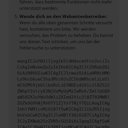
führen, dass bestimmte Funktionen nicht mehr
unterstützt werden.
Wende dich an den Webseitenbetreiber.
Wenn du alle oben genannten Schritte versucht
hast, kontaktiere uns bitte. Wir werden
versuchen, das Problem zu beheben. Du kannst
uns diesen Text schicken, um uns bei der
Fehlersuche zu unterstützen:
ewogICJuYW1lIjogIk5ldHdvcmtFcnJvciIs
CiAgImNvbmZpZyI6IHsKICAgICJtZXRob2Qi
OiAiR0VUIiwKICAgICJ1cmwiOiAiaHR0cHM6
Ly9hcGkueC5ha3MtcHJvZC5hdWRhcmlzLm5l
dC92MS9jbGllbnRzLzE5NDEvd2Vic2l0ZS12
ZWhpY2xlcy83NjUxMyUyMzIwMzk/ZmllbGQ9
aW50ZXJuYWxOdW1iZXImd2Vic2l0ZT02MWRl
ZGZkOGVhNjRhOTY1ZjYxYTNjYTQiLAogICAg
ImhlYWRlcnMiOiB7fSwKICAgICJib2R5Ijog
bnVsbCwKICAgICJleHBlY3QiOiB7CiAgICAg
ICJyZXNwb25zZVR5cGUiOiAiIgogICAgfSwK
ICAgICJ0aW1lb3V0IjogMCwKICAgICJwcm9n