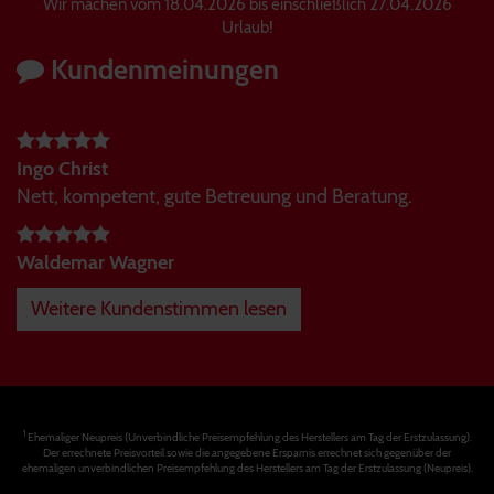
Wir machen vom 18.04.2026 bis einschließlich 27.04.2026
Urlaub!
Kundenmeinungen
Ingo Christ
Nett, kompetent, gute Betreuung und Beratung.
Waldemar Wagner
Weitere Kundenstimmen lesen
1
Ehemaliger Neupreis (Unverbindliche Preisempfehlung des Herstellers am Tag der Erstzulassung).
Der errechnete Preisvorteil sowie die angegebene Ersparnis errechnet sich gegenüber der
ehemaligen unverbindlichen Preisempfehlung des Herstellers am Tag der Erstzulassung (Neupreis).