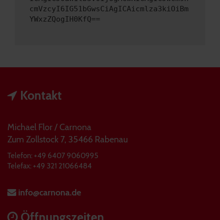
cmVzcyI6IG51bGwsCiAgICAicmlza3kiOiBm
YWxzZQogIH0KfQ==
Kontakt
Michael Flor / Carnona
Zum Zollstock 7, 35466 Rabenau
Telefon: +49 6407 9060995
Telefax: +49 321 21066484
info@carnona.de
Öffnungszeiten