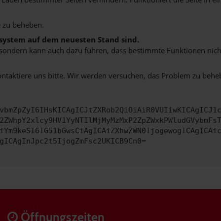
 zu beheben.
bssystem auf dem neuesten Stand sind.
ko, sondern kann auch dazu führen, dass bestimmte Funktionen nic
ontaktiere uns bitte. Wir werden versuchen, das Problem zu behe
vbmZpZyI6IHsKICAgICJtZXRob2QiOiAiR0VUIiwKICAgICJ1
2ZWhpY2xlcy9HV1YyNTIlMjMyMzMxP2ZpZWxkPWludGVybmFs
iYm9keSI6IG51bGwsCiAgICAiZXhwZWN0IjogewogICAgICAi
gICAgInJpc2t5IjogZmFsc2UKICB9Cn0=
Öffnungszeiten