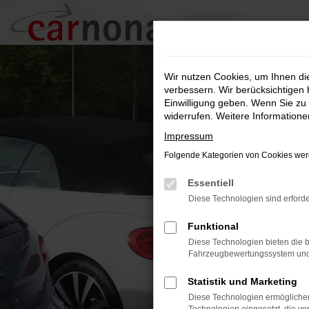
Zum
Hauptinhalt
springen
Wir nutzen Cookies, um Ihnen d
verbessern. Wir berücksichtigen 
Einwilligung geben. Wenn Sie zu 
widerrufen. Weitere Information
Impressum
Folgende Kategorien von Cookies werd
Essentiell
Diese Technologien sind erforde
Funktional
Diese Technologien bieten die b
Fahrzeugbewertungssystem und w
Statistik und Marketing
Diese Technologien ermöglichen