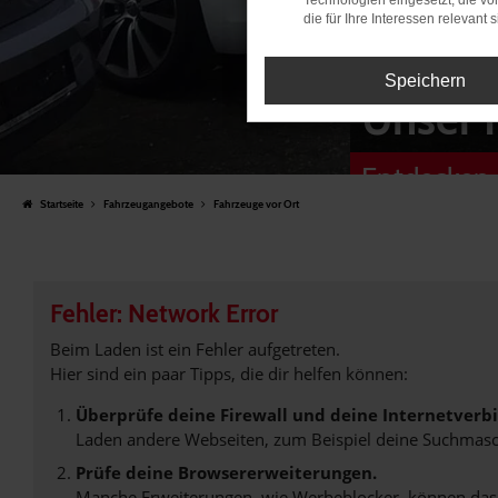
Technologien eingesetzt, die v
die für Ihre Interessen relevant s
Speichern
Unser 
Entdecken 
Startseite
Fahrzeugangebote
Fahrzeuge vor Ort
Fehler: Network Error
Beim Laden ist ein Fehler aufgetreten.
Hier sind ein paar Tipps, die dir helfen können:
Überprüfe deine Firewall und deine Internetverb
Laden andere Webseiten, zum Beispiel deine Suchmasc
Prüfe deine Browsererweiterungen.
Manche Erweiterungen, wie Werbeblocker, können das L