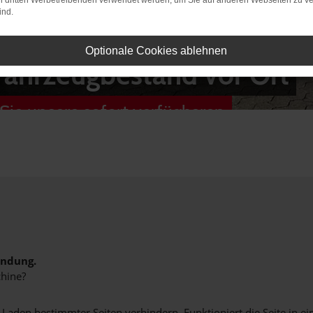
on dritten Werbetreibenden verwendet werden, um Sie auf anderen Webseiten zu ve
ind.
Optionale Cookies ablehnen
Fahrzeugbestand vor Ort
Sie unsere sofort verfügbaren
indung.
hine?
aden bestimmter Seiten verhindern. Funktioniert die Seite in e