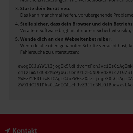
Starte dein Gerät neu.
Das kann manchmal helfen, vorübergehende Probleme
Stelle sicher, dass dein Browser und dein Betrie
Veraltete Software birgt nicht nur ein Sicherheitsrisi
Wende dich an den Webseitenbetreiber.
Wenn du alle oben genannten Schritte versucht hast, k
Fehlersuche zu unterstützen:
ewogICJuYW1lIjogIk5ldHdvcmtFcnJvciIsCiAgImN
cmlzLm5ldC92MS9jbGllbnRzLzE5NDEvd2Vic2l0ZS1
MWEzY2E0IiwKICAgICJoZWFkZXJzIjoge30sCiAgICA
ZW91dCI6IDAsCiAgICAicHJvZ3Jlc3MiOiBudWxsLAo
Kontakt