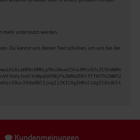
ht mehr unterstützt werden.
ben. Du kannst uns diesen Text schicken, um uns bei der
cmwiOiAiaHR0cHM6Ly9hcGkueC5ha3MtcHJvZC5hdWRh
TnVtYmVyJndlYnNpdGU9NjFkZWRmZDhlYTY0YTk2NWY2
cmVzcG9uc2VUeXBlIjogIiIKICAgIH0sCiAgICAidGlt
Kundenmeinungen