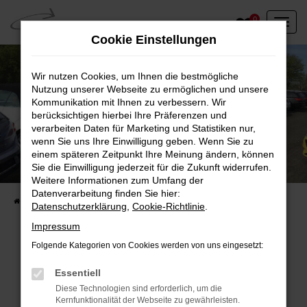
Zum
0
Hauptinhalt
Cookie Einstellungen
springen
Wir nutzen Cookies, um Ihnen die bestmögliche
Nutzung unserer Webseite zu ermöglichen und unsere
Kommunikation mit Ihnen zu verbessern. Wir
berücksichtigen hierbei Ihre Präferenzen und
verarbeiten Daten für Marketing und Statistiken nur,
wenn Sie uns Ihre Einwilligung geben. Wenn Sie zu
einem späteren Zeitpunkt Ihre Meinung ändern, können
Unser Fahrzeugbestand vor Ort
Sie die Einwilligung jederzeit für die Zukunft widerrufen.
Entdecken Sie unsere sofort verfügbaren
Weitere Informationen zum Umfang der
Datenverarbeitung finden Sie hier:
Startseite
Fahrzeugangebote
Fahrzeuge vor Ort
Datenschutzerklärung
,
Cookie-Richtlinie
.
Impressum
Folgende Kategorien von Cookies werden von uns eingesetzt:
Fehler: Network Error
Essentiell
Diese Technologien sind erforderlich, um die
Beim Laden ist ein Fehler aufgetreten.
Kernfunktionalität der Webseite zu gewährleisten.
Hier sind ein paar Tipps, die dir helfen können: