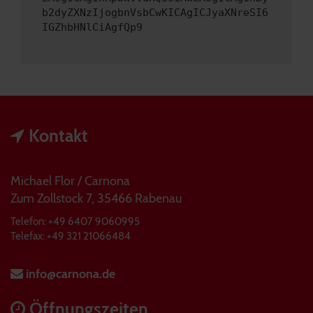
b2dyZXNzIjogbnVsbCwKICAgICJyaXNreSI6
IGZhbHNlCiAgfQp9
Kontakt
Michael Flor / Carnona
Zum Zollstock 7, 35466 Rabenau
Telefon: +49 6407 9060995
Telefax: +49 321 21066484
info@carnona.de
Öffnungszeiten