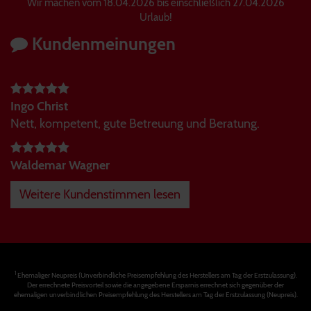
Wir machen vom 18.04.2026 bis einschließlich 27.04.2026
Urlaub!
Kundenmeinungen
Ingo Christ
Nett, kompetent, gute Betreuung und Beratung.
Waldemar Wagner
Weitere Kundenstimmen lesen
1
Ehemaliger Neupreis (Unverbindliche Preisempfehlung des Herstellers am Tag der Erstzulassung).
Der errechnete Preisvorteil sowie die angegebene Ersparnis errechnet sich gegenüber der
ehemaligen unverbindlichen Preisempfehlung des Herstellers am Tag der Erstzulassung (Neupreis).