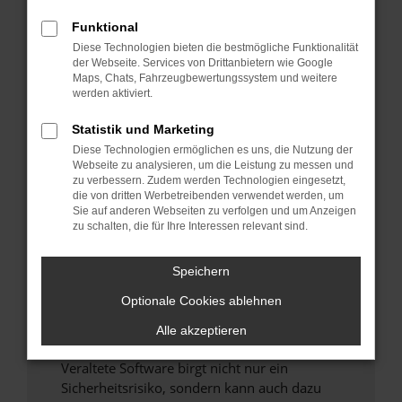
Funktional
Überprüfe deine Firewall und deine
Diese Technologien bieten die bestmögliche Funktionalität
Internetverbindung.
der Webseite. Services von Drittanbietern wie Google
Laden andere Webseiten, zum Beispiel deine
Maps, Chats, Fahrzeugbewertungssystem und weitere
Suchmaschine?
werden aktiviert.
Prüfe deine Browsererweiterungen.
Statistik und Marketing
Manche Erweiterungen, wie Werbeblocker,
Diese Technologien ermöglichen es uns, die Nutzung der
können das Laden bestimmter Seiten
Webseite zu analysieren, um die Leistung zu messen und
verhindern. Funktioniert die Seite in einem
zu verbessern. Zudem werden Technologien eingesetzt,
anderen Browser oder in einem privaten
die von dritten Werbetreibenden verwendet werden, um
Sie auf anderen Webseiten zu verfolgen und um Anzeigen
Fenster?
zu schalten, die für Ihre Interessen relevant sind.
Starte dein Gerät neu.
Das kann manchmal helfen, vorübergehende
Speichern
Probleme zu beheben.
Optionale Cookies ablehnen
Stelle sicher, dass dein Browser und dein
Betriebssystem auf dem neuesten Stand
Alle akzeptieren
sind.
Veraltete Software birgt nicht nur ein
Sicherheitsrisiko, sondern kann auch dazu