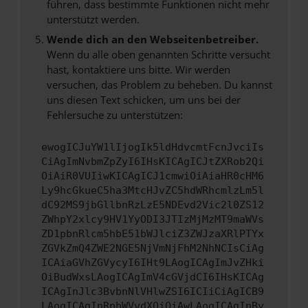
führen, dass bestimmte Funktionen nicht mehr
unterstützt werden.
Wende dich an den Webseitenbetreiber.
Wenn du alle oben genannten Schritte versucht
hast, kontaktiere uns bitte. Wir werden
versuchen, das Problem zu beheben. Du kannst
uns diesen Text schicken, um uns bei der
Fehlersuche zu unterstützen:
ewogICJuYW1lIjogIk5ldHdvcmtFcnJvciIs
CiAgImNvbmZpZyI6IHsKICAgICJtZXRob2Qi
OiAiR0VUIiwKICAgICJ1cmwiOiAiaHR0cHM6
Ly9hcGkueC5ha3MtcHJvZC5hdWRhcmlzLm5l
dC92MS9jbGllbnRzLzE5NDEvd2Vic2l0ZS12
ZWhpY2xlcy9HV1YyODI3JTIzMjMzMT9maWVs
ZD1pbnRlcm5hbE51bWJlciZ3ZWJzaXRlPTYx
ZGVkZmQ4ZWE2NGE5NjVmNjFhM2NhNCIsCiAg
ICAiaGVhZGVycyI6IHt9LAogICAgImJvZHki
OiBudWxsLAogICAgImV4cGVjdCI6IHsKICAg
ICAgInJlc3BvbnNlVHlwZSI6ICIiCiAgICB9
LAogICAgInRpbWVvdXQiOiAwLAogICAgInBy