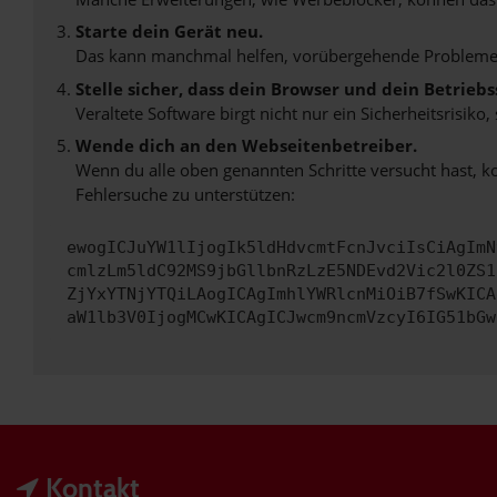
Starte dein Gerät neu.
Das kann manchmal helfen, vorübergehende Probleme
Stelle sicher, dass dein Browser und dein Betrie
Veraltete Software birgt nicht nur ein Sicherheitsrisi
Wende dich an den Webseitenbetreiber.
Wenn du alle oben genannten Schritte versucht hast, k
Fehlersuche zu unterstützen:
ewogICJuYW1lIjogIk5ldHdvcmtFcnJvciIsCiAgImN
cmlzLm5ldC92MS9jbGllbnRzLzE5NDEvd2Vic2l0ZS1
ZjYxYTNjYTQiLAogICAgImhlYWRlcnMiOiB7fSwKICA
aW1lb3V0IjogMCwKICAgICJwcm9ncmVzcyI6IG51bGw
Kontakt