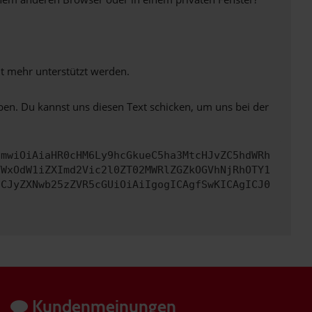
ht mehr unterstützt werden.
ben. Du kannst uns diesen Text schicken, um uns bei der
cmwiOiAiaHR0cHM6Ly9hcGkueC5ha3MtcHJvZC5hdWRh
YWxOdW1iZXImd2Vic2l0ZT02MWRlZGZkOGVhNjRhOTY1
ICJyZXNwb25zZVR5cGUiOiAiIgogICAgfSwKICAgICJ0
Kundenmeinungen