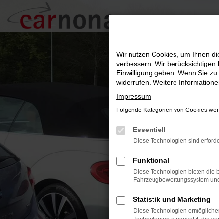
Zum
Hauptinhalt
springen
Wir nutzen Cookies, um Ihnen d
verbessern. Wir berücksichtigen 
Einwilligung geben. Wenn Sie zu 
widerrufen. Weitere Information
Impressum
Folgende Kategorien von Cookies werd
Essentiell
Diese Technologien sind erforde
Funktional
Diese Technologien bieten die b
Fahrzeugbewertungssystem und w
Statistik und Marketing
Diese Technologien ermöglichen