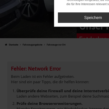
Technologien eingesetzt, die v
die für Ihre Interessen relevant s
Speichern
Unser 
Entdecken 
Startseite
Fahrzeugangebote
Fahrzeuge vor Ort
Fehler: Network Error
Beim Laden ist ein Fehler aufgetreten.
Hier sind ein paar Tipps, die dir helfen können:
Überprüfe deine Firewall und deine Internetverb
Laden andere Webseiten, zum Beispiel deine Suchmasc
Prüfe deine Browsererweiterungen.
Manche Erweiterungen, wie Werbeblocker, können das L