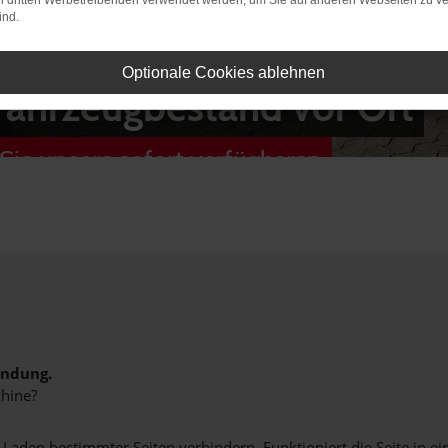
on dritten Werbetreibenden verwendet werden, um Sie auf anderen Webseiten zu ve
ind.
Optionale Cookies ablehnen
Fahrzeugbestand vor Ort
Sie unsere sofort verfügbaren
indung.
hine?
aden bestimmter Seiten verhindern. Funktioniert die Seite in e