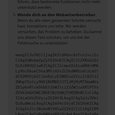
führen, dass bestimmte Funktionen nicht mehr
unterstützt werden.
Wende dich an den Webseitenbetreiber.
Wenn du alle oben genannten Schritte versucht
hast, kontaktiere uns bitte. Wir werden
versuchen, das Problem zu beheben. Du kannst
uns diesen Text schicken, um uns bei der
Fehlersuche zu unterstützen:
ewogICJuYW1lIjogIk5ldHdvcmtFcnJvciIs
CiAgImNvbmZpZyI6IHsKICAgICJtZXRob2Qi
OiAiR0VUIiwKICAgICJ1cmwiOiAiaHR0cHM6
Ly9hcGkueC5ha3MtcHJvZC5hdWRhcmlzLm5l
dC92MS9jbGllbnRzLzE5NDEvd2Vic2l0ZS12
ZWhpY2xlcy9HV1NVMDE2JTIzMjMzMT9maWVs
ZD1pbnRlcm5hbE51bWJlciZ3ZWJzaXRlPTYx
ZGVkZmQ4ZWE2NGE5NjVmNjFhM2NhNCIsCiAg
ICAiaGVhZGVycyI6IHt9LAogICAgImJvZHki
OiBudWxsLAogICAgImV4cGVjdCI6IHsKICAg
ICAgInJlc3BvbnNlVHlwZSI6ICIiCiAgICB9
LAogICAgInRpbWVvdXQiOiAwLAogICAgInBy