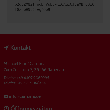
b2dyZXNzIjogbnVsbCwKICAgICJyaXNreSI6
IGZhbHNlCiAgfQp9
Kontakt
Michael Flor / Carnona
Zum Zollstock 7, 35466 Rabenau
Telefon: +49 6407 9060995
Telefax: +49 321 21066484
info@carnona.de
Öffnungszeiten