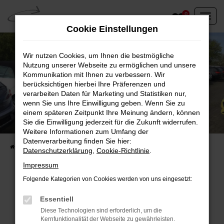
Zum
0
Hauptinhalt
Cookie Einstellungen
springen
Wir nutzen Cookies, um Ihnen die bestmögliche
Nutzung unserer Webseite zu ermöglichen und unsere
Kommunikation mit Ihnen zu verbessern. Wir
berücksichtigen hierbei Ihre Präferenzen und
verarbeiten Daten für Marketing und Statistiken nur,
wenn Sie uns Ihre Einwilligung geben. Wenn Sie zu
einem späteren Zeitpunkt Ihre Meinung ändern, können
Unser Fahrzeugbestand vor Ort
Sie die Einwilligung jederzeit für die Zukunft widerrufen.
Entdecken Sie unsere sofort verfügbaren
Weitere Informationen zum Umfang der
Datenverarbeitung finden Sie hier:
Startseite
Fahrzeugangebote
Fahrzeuge vor Ort
Datenschutzerklärung
,
Cookie-Richtlinie
.
Impressum
Folgende Kategorien von Cookies werden von uns eingesetzt:
Fehler: Network Error
Essentiell
Diese Technologien sind erforderlich, um die
Beim Laden ist ein Fehler aufgetreten.
Kernfunktionalität der Webseite zu gewährleisten.
Hier sind ein paar Tipps, die dir helfen können: