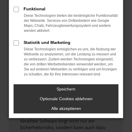
Funktional
Überprüfe deine Firewall und deine
Diese Technologien bieten die bestmögliche Funktionalität
Internetverbindung.
der Webseite. Services von Drittanbietern wie Google
Laden andere Webseiten, zum Beispiel deine
Maps, Chats, Fahrzeugbewertungssystem und weitere
Suchmaschine?
werden aktiviert.
Prüfe deine Browsererweiterungen.
Statistik und Marketing
Manche Erweiterungen, wie Werbeblocker,
Diese Technologien ermöglichen es uns, die Nutzung der
können das Laden bestimmter Seiten
Webseite zu analysieren, um die Leistung zu messen und
verhindern. Funktioniert die Seite in einem
zu verbessern. Zudem werden Technologien eingesetzt,
anderen Browser oder in einem privaten
die von dritten Werbetreibenden verwendet werden, um
Sie auf anderen Webseiten zu verfolgen und um Anzeigen
Fenster?
zu schalten, die für Ihre Interessen relevant sind.
Starte dein Gerät neu.
Das kann manchmal helfen, vorübergehende
Speichern
Probleme zu beheben.
Optionale Cookies ablehnen
Stelle sicher, dass dein Browser und dein
Betriebssystem auf dem neuesten Stand
Alle akzeptieren
sind.
Veraltete Software birgt nicht nur ein
Sicherheitsrisiko, sondern kann auch dazu