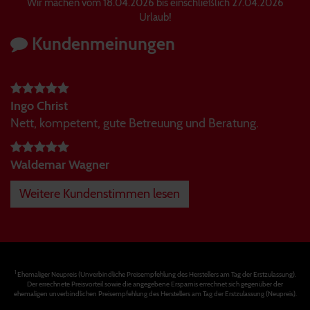
Wir machen vom 18.04.2026 bis einschließlich 27.04.2026
Urlaub!
Kundenmeinungen
Ingo Christ
Nett, kompetent, gute Betreuung und Beratung.
Waldemar Wagner
Weitere Kundenstimmen lesen
1
Ehemaliger Neupreis (Unverbindliche Preisempfehlung des Herstellers am Tag der Erstzulassung).
Der errechnete Preisvorteil sowie die angegebene Ersparnis errechnet sich gegenüber der
ehemaligen unverbindlichen Preisempfehlung des Herstellers am Tag der Erstzulassung (Neupreis).