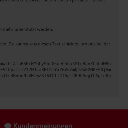
ht mehr unterstützt werden.
ben. Du kannst uns diesen Text schicken, um uns bei der
cmwiOiAiaHR0cHM6Ly9hcGkueC5ha3MtcHJvZC5hdWRh
bE51bWJlciZ3ZWJzaXRlPTYxZGVkZmQ4ZWE2NGE5NjVm
InJlc3BvbnNlVHlwZSI6ICIiCiAgICB9LAogICAgInRp
Kundenmeinungen