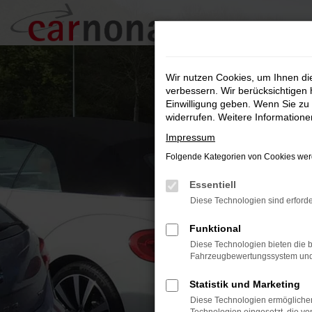
Zum
Hauptinhalt
springen
Wir nutzen Cookies, um Ihnen d
verbessern. Wir berücksichtigen 
Einwilligung geben. Wenn Sie zu 
widerrufen. Weitere Information
Impressum
Folgende Kategorien von Cookies werd
Essentiell
Diese Technologien sind erforde
Funktional
Diese Technologien bieten die b
Fahrzeugbewertungssystem und w
Statistik und Marketing
Diese Technologien ermöglichen