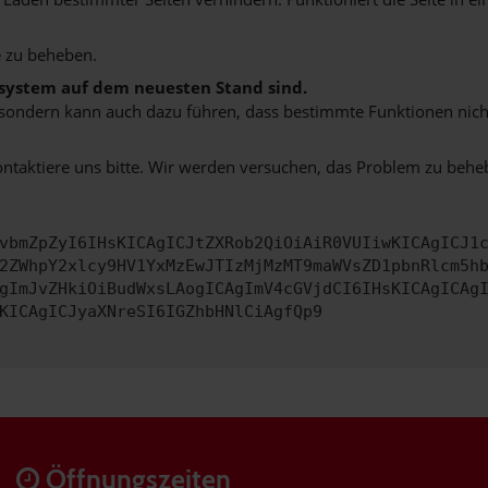
 zu beheben.
bssystem auf dem neuesten Stand sind.
ko, sondern kann auch dazu führen, dass bestimmte Funktionen nic
ontaktiere uns bitte. Wir werden versuchen, das Problem zu behe
vbmZpZyI6IHsKICAgICJtZXRob2QiOiAiR0VUIiwKICAgICJ1
2ZWhpY2xlcy9HV1YxMzEwJTIzMjMzMT9maWVsZD1pbnRlcm5h
gImJvZHkiOiBudWxsLAogICAgImV4cGVjdCI6IHsKICAgICAg
KICAgICJyaXNreSI6IGZhbHNlCiAgfQp9
Öffnungszeiten