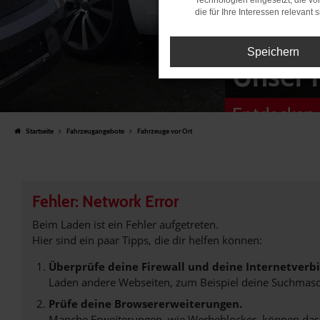
Technologien eingesetzt, die v
die für Ihre Interessen relevant s
Speichern
Unser 
Entdecken 
Startseite
Fahrzeugangebote
Fahrzeuge vor Ort
Fehler: Network Error
Beim Laden ist ein Fehler aufgetreten.
Hier sind ein paar Tipps, die dir helfen können:
Überprüfe deine Firewall und deine Internetverb
Laden andere Webseiten, zum Beispiel deine Suchmasc
Prüfe deine Browsererweiterungen.
Manche Erweiterungen, wie Werbeblocker, können das L