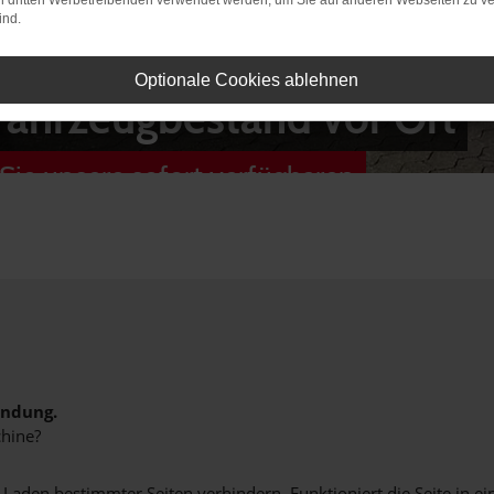
on dritten Werbetreibenden verwendet werden, um Sie auf anderen Webseiten zu ve
ind.
Optionale Cookies ablehnen
Fahrzeugbestand vor Ort
Sie unsere sofort verfügbaren
indung.
hine?
aden bestimmter Seiten verhindern. Funktioniert die Seite in e