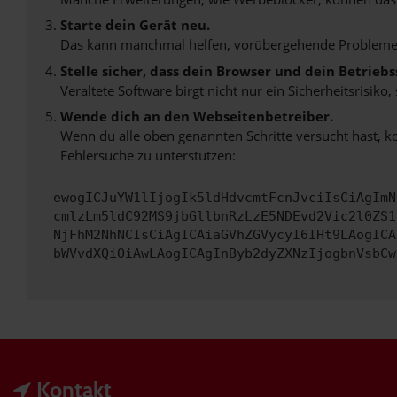
Starte dein Gerät neu.
Das kann manchmal helfen, vorübergehende Probleme
Stelle sicher, dass dein Browser und dein Betrie
Veraltete Software birgt nicht nur ein Sicherheitsrisi
Wende dich an den Webseitenbetreiber.
Wenn du alle oben genannten Schritte versucht hast, k
Fehlersuche zu unterstützen:
ewogICJuYW1lIjogIk5ldHdvcmtFcnJvciIsCiAgImN
cmlzLm5ldC92MS9jbGllbnRzLzE5NDEvd2Vic2l0ZS1
NjFhM2NhNCIsCiAgICAiaGVhZGVycyI6IHt9LAogICA
bWVvdXQiOiAwLAogICAgInByb2dyZXNzIjogbnVsbCw
Kontakt