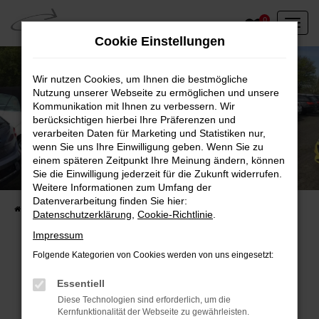
Zum
0
Hauptinhalt
Cookie Einstellungen
springen
Wir nutzen Cookies, um Ihnen die bestmögliche
Nutzung unserer Webseite zu ermöglichen und unsere
Kommunikation mit Ihnen zu verbessern. Wir
berücksichtigen hierbei Ihre Präferenzen und
verarbeiten Daten für Marketing und Statistiken nur,
wenn Sie uns Ihre Einwilligung geben. Wenn Sie zu
einem späteren Zeitpunkt Ihre Meinung ändern, können
Unser Fahrzeugbestand vor Ort
Sie die Einwilligung jederzeit für die Zukunft widerrufen.
Entdecken Sie unsere sofort verfügbaren
Weitere Informationen zum Umfang der
Datenverarbeitung finden Sie hier:
Startseite
Fahrzeugangebote
Fahrzeuge vor Ort
Datenschutzerklärung
,
Cookie-Richtlinie
.
Impressum
Folgende Kategorien von Cookies werden von uns eingesetzt:
Fehler: Network Error
Essentiell
Diese Technologien sind erforderlich, um die
Beim Laden ist ein Fehler aufgetreten.
Kernfunktionalität der Webseite zu gewährleisten.
Hier sind ein paar Tipps, die dir helfen können: