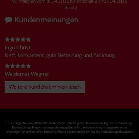
Wir machen vom 18.04.2026 bis einschließlich 27.04.2026
Urlaub!
Kundenmeinungen
Ingo Christ
Nett, kompetent, gute Betreuung und Beratung.
Waldemar Wagner
Weitere Kundenstimmen lesen
1
Ehemaliger Neupreis (Unverbindliche Preisempfehlung des Herstellers am Tag der Erstzulassung).
Der errechnete Preisvorteil sowie die angegebene Ersparnis errechnet sich gegenüber der
ehemaligen unverbindlichen Preisempfehlung des Herstellers am Tag der Erstzulassung (Neupreis).