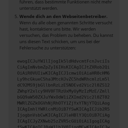
führen, dass bestimmte Funktionen nicht mehr
unterstützt werden.
Wende dich an den Webseitenbetreiber.
Wenn du alle oben genannten Schritte versucht
hast, kontaktiere uns bitte. Wir werden
versuchen, das Problem zu beheben. Du kannst
uns diesen Text schicken, um uns bei der
Fehlersuche zu unterstützen:
ewogICJuYW1lIjogIk5ldHdvcmtFcnJvciIs
CiAgImNvbmZpZyI6IHsKICAgICJtZXRob2Qi
OiAiR0VUIiwKICAgICJ1cmwiOiAiaHR0cHM6
Ly9hcGkueC5ha3MtcHJvZC5hdWRhcmlzLm5l
dC92MS9jbGllbnRzLzE5NDEvd2Vic2l0ZS12
ZWhpY2xlcy9HV0FTRzUxMyUyMzIzMzE/Zmll
bGQ9aW50ZXJuYWxOdW1iZXImd2Vic2l0ZT02
MWRlZGZkOGVhNjRhOTY1ZjYxYTNjYTQiLAog
ICAgImhlYWRlcnMiOiB7fSwKICAgICJib2R5
IjogbnVsbCwKICAgICJleHBlY3QiOiB7CiAg
ICAgICJyZXNwb25zZVR5cGUiOiAiIgogICAg
fSwKICAgICJ0aW1lb3V0IjogMCwKICAgICJw