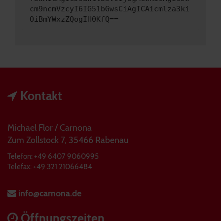
cm9ncmVzcyI6IG51bGwsCiAgICAicmlza3ki
OiBmYWxzZQogIH0KfQ==
Kontakt
Michael Flor / Carnona
Zum Zollstock 7, 35466 Rabenau
Telefon: +49 6407 9060995
Telefax: +49 321 21066484
info@carnona.de
Öffnungszeiten