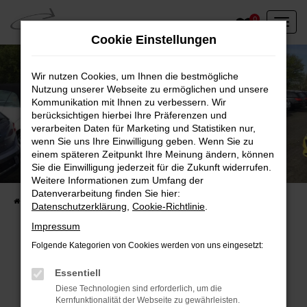
Zum
0
Hauptinhalt
Cookie Einstellungen
springen
Wir nutzen Cookies, um Ihnen die bestmögliche
Nutzung unserer Webseite zu ermöglichen und unsere
Kommunikation mit Ihnen zu verbessern. Wir
berücksichtigen hierbei Ihre Präferenzen und
verarbeiten Daten für Marketing und Statistiken nur,
wenn Sie uns Ihre Einwilligung geben. Wenn Sie zu
einem späteren Zeitpunkt Ihre Meinung ändern, können
Unser Fahrzeugbestand vor Ort
Sie die Einwilligung jederzeit für die Zukunft widerrufen.
Entdecken Sie unsere sofort verfügbaren
Weitere Informationen zum Umfang der
Datenverarbeitung finden Sie hier:
Startseite
Fahrzeugangebote
Fahrzeuge vor Ort
Datenschutzerklärung
,
Cookie-Richtlinie
.
Impressum
Folgende Kategorien von Cookies werden von uns eingesetzt:
Fehler: Network Error
Essentiell
Diese Technologien sind erforderlich, um die
Beim Laden ist ein Fehler aufgetreten.
Kernfunktionalität der Webseite zu gewährleisten.
Hier sind ein paar Tipps, die dir helfen können: