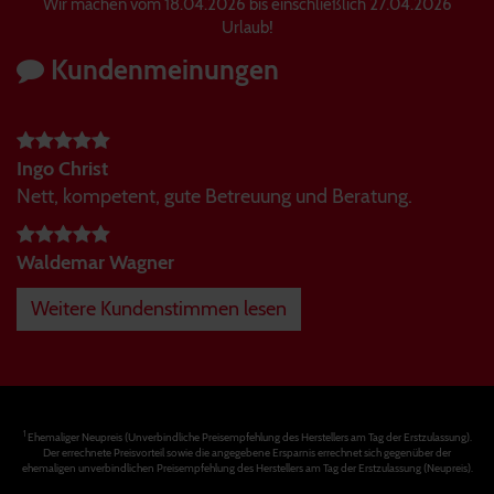
Wir machen vom 18.04.2026 bis einschließlich 27.04.2026
Urlaub!
Kundenmeinungen
Ingo Christ
Nett, kompetent, gute Betreuung und Beratung.
Waldemar Wagner
Weitere Kundenstimmen lesen
1
Ehemaliger Neupreis (Unverbindliche Preisempfehlung des Herstellers am Tag der Erstzulassung).
Der errechnete Preisvorteil sowie die angegebene Ersparnis errechnet sich gegenüber der
ehemaligen unverbindlichen Preisempfehlung des Herstellers am Tag der Erstzulassung (Neupreis).