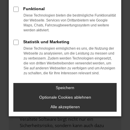
Funktional
Überprüfe deine Firewall und deine
Diese Technologien bieten die bestmögliche Funktionalität
Internetverbindung.
der Webseite. Services von Drittanbietern wie Google
Laden andere Webseiten, zum Beispiel deine
Maps, Chats, Fahrzeugbewertungssystem und weitere
Suchmaschine?
werden aktiviert.
Prüfe deine Browsererweiterungen.
Statistik und Marketing
Manche Erweiterungen, wie Werbeblocker,
Diese Technologien ermöglichen es uns, die Nutzung der
können das Laden bestimmter Seiten
Webseite zu analysieren, um die Leistung zu messen und
verhindern. Funktioniert die Seite in einem
zu verbessern. Zudem werden Technologien eingesetzt,
anderen Browser oder in einem privaten
die von dritten Werbetreibenden verwendet werden, um
Sie auf anderen Webseiten zu verfolgen und um Anzeigen
Fenster?
zu schalten, die für Ihre Interessen relevant sind.
Starte dein Gerät neu.
Das kann manchmal helfen, vorübergehende
Speichern
Probleme zu beheben.
Optionale Cookies ablehnen
Stelle sicher, dass dein Browser und dein
Betriebssystem auf dem neuesten Stand
Alle akzeptieren
sind.
Veraltete Software birgt nicht nur ein
Sicherheitsrisiko, sondern kann auch dazu