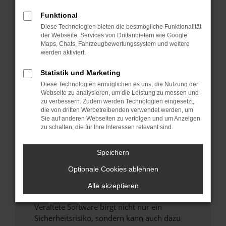
Funktional
Überprüfe deine Firewall und deine
Diese Technologien bieten die bestmögliche Funktionalität
Internetverbindung.
der Webseite. Services von Drittanbietern wie Google
Laden andere Webseiten, zum Beispiel deine
Maps, Chats, Fahrzeugbewertungssystem und weitere
Suchmaschine?
werden aktiviert.
Prüfe deine Browsererweiterungen.
Statistik und Marketing
Manche Erweiterungen, wie Werbeblocker,
Diese Technologien ermöglichen es uns, die Nutzung der
können das Laden bestimmter Seiten
Webseite zu analysieren, um die Leistung zu messen und
verhindern. Funktioniert die Seite in einem
zu verbessern. Zudem werden Technologien eingesetzt,
anderen Browser oder in einem privaten
die von dritten Werbetreibenden verwendet werden, um
Sie auf anderen Webseiten zu verfolgen und um Anzeigen
Fenster?
zu schalten, die für Ihre Interessen relevant sind.
Starte dein Gerät neu.
Das kann manchmal helfen, vorübergehende
Speichern
Probleme zu beheben.
Optionale Cookies ablehnen
Stelle sicher, dass dein Browser und dein
Betriebssystem auf dem neuesten Stand
Alle akzeptieren
sind.
Veraltete Software birgt nicht nur ein
Sicherheitsrisiko, sondern kann auch dazu