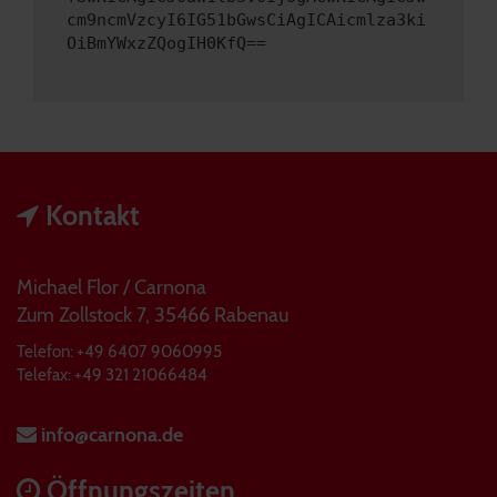
cm9ncmVzcyI6IG51bGwsCiAgICAicmlza3ki
OiBmYWxzZQogIH0KfQ==
Kontakt
Michael Flor / Carnona
Zum Zollstock 7, 35466 Rabenau
Telefon: +49 6407 9060995
Telefax: +49 321 21066484
info@carnona.de
Öffnungszeiten