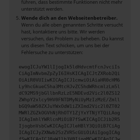
führen, dass bestimmte Funktionen nicht mehr
unterstützt werden.
Wende dich an den Webseitenbetreiber.
Wenn du alle oben genannten Schritte versucht
hast, kontaktiere uns bitte. Wir werden
versuchen, das Problem zu beheben. Du kannst
uns diesen Text schicken, um uns bei der
Fehlersuche zu unterstützen:
ewogICJuYW1lIjogIk5ldHdvcmtFcnJvciIs
CiAgImNvbmZpZyI6IHsKICAgICJtZXRob2Qi
OiAiR0VUIiwKICAgICJ1cmwiOiAiaHR0cHM6
Ly9hcGkueC5ha3MtcHJvZC5hdWRhcmlzLm5l
dC92MS9jbGllbnRzLzE5NDEvd2Vic2l0ZS12
ZWhpY2xlcy9HV0FNTDMyNiUyMzIzMzE/Zmll
bGQ9aW50ZXJuYWxOdW1iZXImd2Vic2l0ZT02
MWRlZGZkOGVhNjRhOTY1ZjYxYTNjYTQiLAog
ICAgImhlYWRlcnMiOiB7fSwKICAgICJib2R5
IjogbnVsbCwKICAgICJleHBlY3QiOiB7CiAg
ICAgICJyZXNwb25zZVR5cGUiOiAiIgogICAg
fSwKICAgICJ0aW1lb3V0IjogMCwKICAgICJw