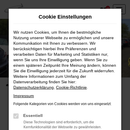
Zum
0
Hauptinhalt
Cookie Einstellungen
springen
Wir nutzen Cookies, um Ihnen die bestmögliche
Nutzung unserer Webseite zu ermöglichen und unsere
Kommunikation mit Ihnen zu verbessern. Wir
berücksichtigen hierbei Ihre Präferenzen und
verarbeiten Daten für Marketing und Statistiken nur,
wenn Sie uns Ihre Einwilligung geben. Wenn Sie zu
einem späteren Zeitpunkt Ihre Meinung ändern, können
Unser Fahrzeugbestand vor Ort
Sie die Einwilligung jederzeit für die Zukunft widerrufen.
Entdecken Sie unsere sofort verfügbaren
Weitere Informationen zum Umfang der
Datenverarbeitung finden Sie hier:
Startseite
Fahrzeugangebote
Fahrzeuge vor Ort
Datenschutzerklärung
,
Cookie-Richtlinie
.
Impressum
Folgende Kategorien von Cookies werden von uns eingesetzt:
Fehler: Network Error
Essentiell
Diese Technologien sind erforderlich, um die
Beim Laden ist ein Fehler aufgetreten.
Kernfunktionalität der Webseite zu gewährleisten.
Hier sind ein paar Tipps, die dir helfen können: