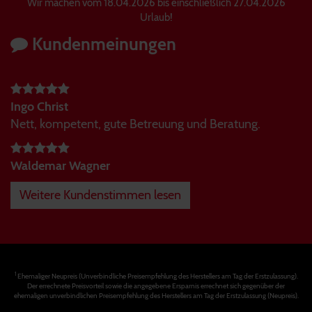
Wir machen vom 18.04.2026 bis einschließlich 27.04.2026
Urlaub!
Kundenmeinungen
Ingo Christ
Nett, kompetent, gute Betreuung und Beratung.
Waldemar Wagner
Weitere Kundenstimmen lesen
1
Ehemaliger Neupreis (Unverbindliche Preisempfehlung des Herstellers am Tag der Erstzulassung).
Der errechnete Preisvorteil sowie die angegebene Ersparnis errechnet sich gegenüber der
ehemaligen unverbindlichen Preisempfehlung des Herstellers am Tag der Erstzulassung (Neupreis).