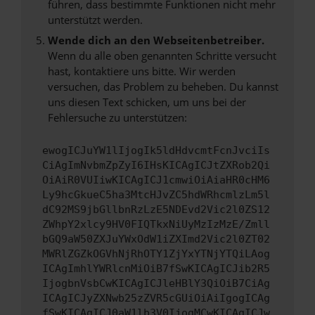
führen, dass bestimmte Funktionen nicht mehr
unterstützt werden.
Wende dich an den Webseitenbetreiber.
Wenn du alle oben genannten Schritte versucht
hast, kontaktiere uns bitte. Wir werden
versuchen, das Problem zu beheben. Du kannst
uns diesen Text schicken, um uns bei der
Fehlersuche zu unterstützen:
ewogICJuYW1lIjogIk5ldHdvcmtFcnJvciIs
CiAgImNvbmZpZyI6IHsKICAgICJtZXRob2Qi
OiAiR0VUIiwKICAgICJ1cmwiOiAiaHR0cHM6
Ly9hcGkueC5ha3MtcHJvZC5hdWRhcmlzLm5l
dC92MS9jbGllbnRzLzE5NDEvd2Vic2l0ZS12
ZWhpY2xlcy9HV0FIQTkxNiUyMzIzMzE/Zmll
bGQ9aW50ZXJuYWxOdW1iZXImd2Vic2l0ZT02
MWRlZGZkOGVhNjRhOTY1ZjYxYTNjYTQiLAog
ICAgImhlYWRlcnMiOiB7fSwKICAgICJib2R5
IjogbnVsbCwKICAgICJleHBlY3QiOiB7CiAg
ICAgICJyZXNwb25zZVR5cGUiOiAiIgogICAg
fSwKICAgICJ0aW1lb3V0IjogMCwKICAgICJw