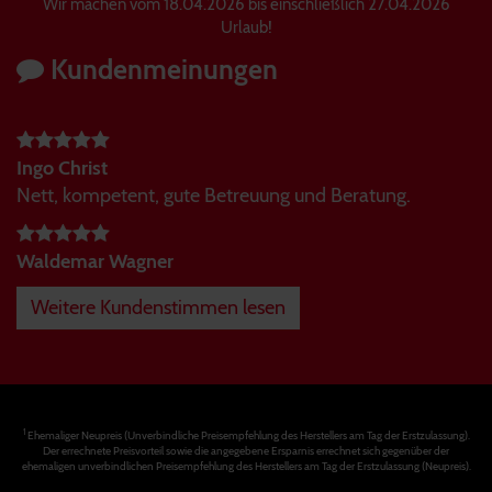
Wir machen vom 18.04.2026 bis einschließlich 27.04.2026
Urlaub!
Kundenmeinungen
Ingo Christ
Nett, kompetent, gute Betreuung und Beratung.
Waldemar Wagner
Weitere Kundenstimmen lesen
1
Ehemaliger Neupreis (Unverbindliche Preisempfehlung des Herstellers am Tag der Erstzulassung).
Der errechnete Preisvorteil sowie die angegebene Ersparnis errechnet sich gegenüber der
ehemaligen unverbindlichen Preisempfehlung des Herstellers am Tag der Erstzulassung (Neupreis).