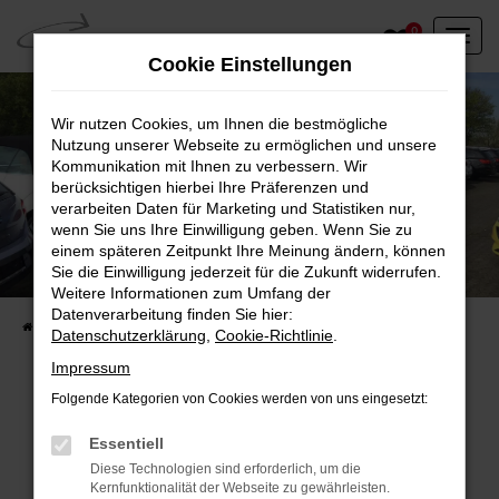
Zum
0
Hauptinhalt
Cookie Einstellungen
springen
Wir nutzen Cookies, um Ihnen die bestmögliche
Nutzung unserer Webseite zu ermöglichen und unsere
Kommunikation mit Ihnen zu verbessern. Wir
berücksichtigen hierbei Ihre Präferenzen und
verarbeiten Daten für Marketing und Statistiken nur,
wenn Sie uns Ihre Einwilligung geben. Wenn Sie zu
einem späteren Zeitpunkt Ihre Meinung ändern, können
Unser Fahrzeugbestand vor Ort
Sie die Einwilligung jederzeit für die Zukunft widerrufen.
Entdecken Sie unsere sofort verfügbaren
Weitere Informationen zum Umfang der
Datenverarbeitung finden Sie hier:
Startseite
Fahrzeugangebote
Fahrzeuge vor Ort
Datenschutzerklärung
,
Cookie-Richtlinie
.
Impressum
Folgende Kategorien von Cookies werden von uns eingesetzt:
Fehler: Network Error
Essentiell
Diese Technologien sind erforderlich, um die
Beim Laden ist ein Fehler aufgetreten.
Kernfunktionalität der Webseite zu gewährleisten.
Hier sind ein paar Tipps, die dir helfen können: