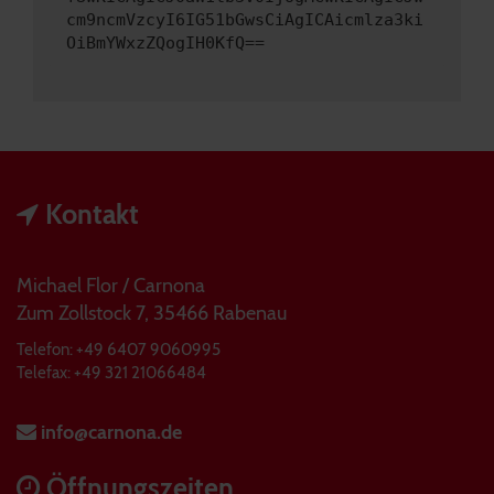
cm9ncmVzcyI6IG51bGwsCiAgICAicmlza3ki
OiBmYWxzZQogIH0KfQ==
Kontakt
Michael Flor / Carnona
Zum Zollstock 7, 35466 Rabenau
Telefon: +49 6407 9060995
Telefax: +49 321 21066484
info@carnona.de
Öffnungszeiten