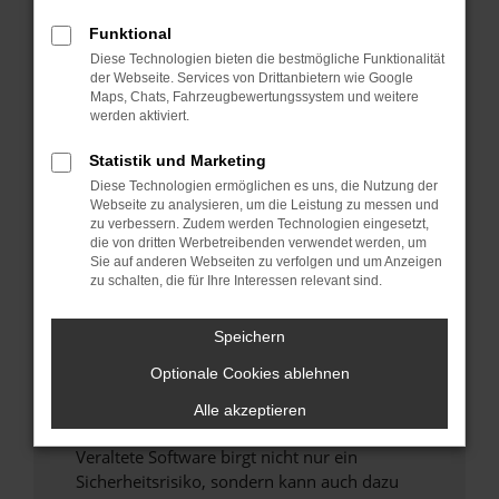
Funktional
Überprüfe deine Firewall und deine
Diese Technologien bieten die bestmögliche Funktionalität
Internetverbindung.
der Webseite. Services von Drittanbietern wie Google
Laden andere Webseiten, zum Beispiel deine
Maps, Chats, Fahrzeugbewertungssystem und weitere
Suchmaschine?
werden aktiviert.
Prüfe deine Browsererweiterungen.
Statistik und Marketing
Manche Erweiterungen, wie Werbeblocker,
Diese Technologien ermöglichen es uns, die Nutzung der
können das Laden bestimmter Seiten
Webseite zu analysieren, um die Leistung zu messen und
verhindern. Funktioniert die Seite in einem
zu verbessern. Zudem werden Technologien eingesetzt,
anderen Browser oder in einem privaten
die von dritten Werbetreibenden verwendet werden, um
Sie auf anderen Webseiten zu verfolgen und um Anzeigen
Fenster?
zu schalten, die für Ihre Interessen relevant sind.
Starte dein Gerät neu.
Das kann manchmal helfen, vorübergehende
Speichern
Probleme zu beheben.
Optionale Cookies ablehnen
Stelle sicher, dass dein Browser und dein
Betriebssystem auf dem neuesten Stand
Alle akzeptieren
sind.
Veraltete Software birgt nicht nur ein
Sicherheitsrisiko, sondern kann auch dazu