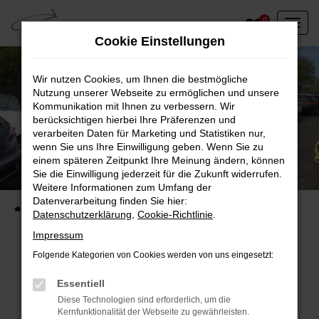
Zum
0
Hauptinhalt
Cookie Einstellungen
springen
Wir nutzen Cookies, um Ihnen die bestmögliche
Nutzung unserer Webseite zu ermöglichen und unsere
Kommunikation mit Ihnen zu verbessern. Wir
berücksichtigen hierbei Ihre Präferenzen und
verarbeiten Daten für Marketing und Statistiken nur,
wenn Sie uns Ihre Einwilligung geben. Wenn Sie zu
einem späteren Zeitpunkt Ihre Meinung ändern, können
Unser Fahrzeugbestand vor Ort
Sie die Einwilligung jederzeit für die Zukunft widerrufen.
Entdecken Sie unsere sofort verfügbaren
Weitere Informationen zum Umfang der
Datenverarbeitung finden Sie hier:
Startseite
Fahrzeugangebote
Fahrzeuge vor Ort
Datenschutzerklärung
,
Cookie-Richtlinie
.
Impressum
Folgende Kategorien von Cookies werden von uns eingesetzt:
Fehler: Network Error
Essentiell
Diese Technologien sind erforderlich, um die
Beim Laden ist ein Fehler aufgetreten.
Kernfunktionalität der Webseite zu gewährleisten.
Hier sind ein paar Tipps, die dir helfen können: