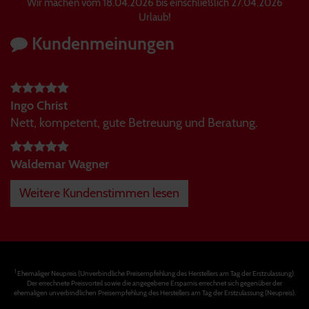
Wir machen vom 18.04.2026 bis einschließlich 27.04.2026
Urlaub!
Kundenmeinungen
Ingo Christ
Nett, kompetent, gute Betreuung und Beratung.
Waldemar Wagner
Weitere Kundenstimmen lesen
1
Ehemaliger Neupreis (Unverbindliche Preisempfehlung des Herstellers am Tag der Erstzulassung).
Der errechnete Preisvorteil sowie die angegebene Ersparnis errechnet sich gegenüber der
ehemaligen unverbindlichen Preisempfehlung des Herstellers am Tag der Erstzulassung (Neupreis).