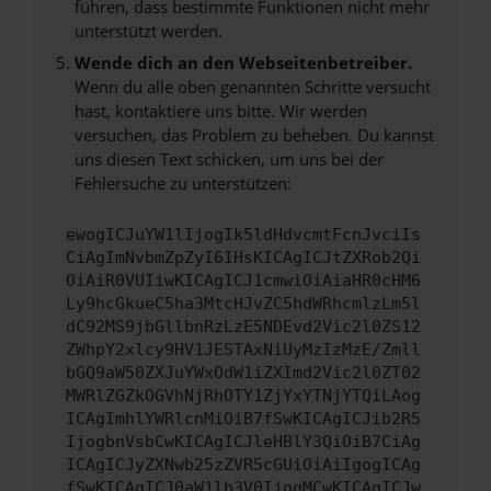
führen, dass bestimmte Funktionen nicht mehr
unterstützt werden.
Wende dich an den Webseitenbetreiber.
Wenn du alle oben genannten Schritte versucht
hast, kontaktiere uns bitte. Wir werden
versuchen, das Problem zu beheben. Du kannst
uns diesen Text schicken, um uns bei der
Fehlersuche zu unterstützen:
ewogICJuYW1lIjogIk5ldHdvcmtFcnJvciIs
CiAgImNvbmZpZyI6IHsKICAgICJtZXRob2Qi
OiAiR0VUIiwKICAgICJ1cmwiOiAiaHR0cHM6
Ly9hcGkueC5ha3MtcHJvZC5hdWRhcmlzLm5l
dC92MS9jbGllbnRzLzE5NDEvd2Vic2l0ZS12
ZWhpY2xlcy9HV1JESTAxNiUyMzIzMzE/Zmll
bGQ9aW50ZXJuYWxOdW1iZXImd2Vic2l0ZT02
MWRlZGZkOGVhNjRhOTY1ZjYxYTNjYTQiLAog
ICAgImhlYWRlcnMiOiB7fSwKICAgICJib2R5
IjogbnVsbCwKICAgICJleHBlY3QiOiB7CiAg
ICAgICJyZXNwb25zZVR5cGUiOiAiIgogICAg
fSwKICAgICJ0aW1lb3V0IjogMCwKICAgICJw