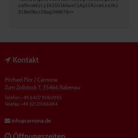
cm9ncmVzcyI6IG51bGwsCiAgICAicmlza3ki
OiBmYWxzZQogIH0KfQ==
Kontakt
Michael Flor / Carnona
Zum Zollstock 7, 35466 Rabenau
Telefon: +49 6407 9060995
Telefax: +49 321 21066484
info@carnona.de
Öffnungszeiten