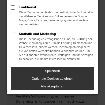
Funktional
Überprüfe deine Firewall und deine
Diese Technologien bieten die bestmögliche Funktionalität
Internetverbindung.
der Webseite. Services von Drittanbietern wie Google
Laden andere Webseiten, zum Beispiel deine
Maps, Chats, Fahrzeugbewertungssystem und weitere
Suchmaschine?
werden aktiviert.
Prüfe deine Browsererweiterungen.
Statistik und Marketing
Manche Erweiterungen, wie Werbeblocker,
Diese Technologien ermöglichen es uns, die Nutzung der
können das Laden bestimmter Seiten
Webseite zu analysieren, um die Leistung zu messen und
verhindern. Funktioniert die Seite in einem
zu verbessern. Zudem werden Technologien eingesetzt,
anderen Browser oder in einem privaten
die von dritten Werbetreibenden verwendet werden, um
Sie auf anderen Webseiten zu verfolgen und um Anzeigen
Fenster?
zu schalten, die für Ihre Interessen relevant sind.
Starte dein Gerät neu.
Das kann manchmal helfen, vorübergehende
Speichern
Probleme zu beheben.
Optionale Cookies ablehnen
Stelle sicher, dass dein Browser und dein
Betriebssystem auf dem neuesten Stand
Alle akzeptieren
sind.
Veraltete Software birgt nicht nur ein
Sicherheitsrisiko, sondern kann auch dazu