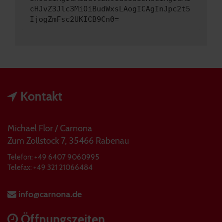
cHJvZ3Jlc3MiOiBudWxsLAogICAgInJpc2t5
IjogZmFsc2UKICB9Cn0=
Kontakt
Michael Flor / Carnona
Zum Zollstock 7, 35466 Rabenau
Telefon: +49 6407 9060995
Telefax: +49 321 21066484
info@carnona.de
Öffnungszeiten