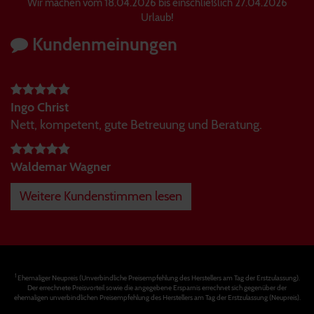
Wir machen vom 18.04.2026 bis einschließlich 27.04.2026
Urlaub!
Kundenmeinungen
Ingo Christ
Nett, kompetent, gute Betreuung und Beratung.
Waldemar Wagner
Weitere Kundenstimmen lesen
1
Ehemaliger Neupreis (Unverbindliche Preisempfehlung des Herstellers am Tag der Erstzulassung).
Der errechnete Preisvorteil sowie die angegebene Ersparnis errechnet sich gegenüber der
ehemaligen unverbindlichen Preisempfehlung des Herstellers am Tag der Erstzulassung (Neupreis).