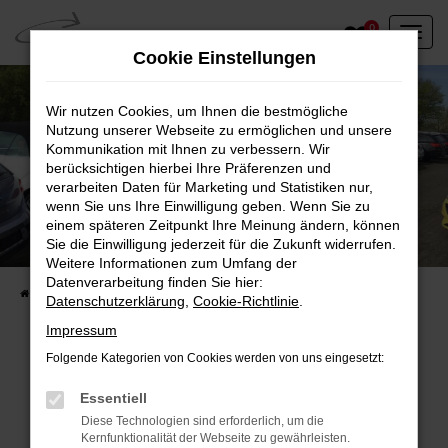
Zum
0
Hauptinhalt
Cookie Einstellungen
springen
Wir nutzen Cookies, um Ihnen die bestmögliche
Nutzung unserer Webseite zu ermöglichen und unsere
Kommunikation mit Ihnen zu verbessern. Wir
berücksichtigen hierbei Ihre Präferenzen und
verarbeiten Daten für Marketing und Statistiken nur,
wenn Sie uns Ihre Einwilligung geben. Wenn Sie zu
einem späteren Zeitpunkt Ihre Meinung ändern, können
Unser Fahrzeugbestand vor Ort
Sie die Einwilligung jederzeit für die Zukunft widerrufen.
Entdecken Sie unsere sofort verfügbaren
Weitere Informationen zum Umfang der
Datenverarbeitung finden Sie hier:
Startseite
Fahrzeugangebote
Fahrzeuge vor Ort
Datenschutzerklärung
,
Cookie-Richtlinie
.
Impressum
Folgende Kategorien von Cookies werden von uns eingesetzt:
Fehler: Network Error
Essentiell
Diese Technologien sind erforderlich, um die
Beim Laden ist ein Fehler aufgetreten.
Kernfunktionalität der Webseite zu gewährleisten.
Hier sind ein paar Tipps, die dir helfen können: