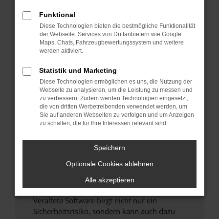
Funktional
Überprüfe deine Firewall und deine
Diese Technologien bieten die bestmögliche Funktionalität
Internetverbindung.
der Webseite. Services von Drittanbietern wie Google
Laden andere Webseiten, zum Beispiel deine
Maps, Chats, Fahrzeugbewertungssystem und weitere
Suchmaschine?
werden aktiviert.
Prüfe deine Browsererweiterungen.
Statistik und Marketing
Manche Erweiterungen, wie Werbeblocker,
Diese Technologien ermöglichen es uns, die Nutzung der
können das Laden bestimmter Seiten
Webseite zu analysieren, um die Leistung zu messen und
verhindern. Funktioniert die Seite in einem
zu verbessern. Zudem werden Technologien eingesetzt,
anderen Browser oder in einem privaten
die von dritten Werbetreibenden verwendet werden, um
Sie auf anderen Webseiten zu verfolgen und um Anzeigen
Fenster?
zu schalten, die für Ihre Interessen relevant sind.
Starte dein Gerät neu.
Das kann manchmal helfen, vorübergehende
Speichern
Probleme zu beheben.
Optionale Cookies ablehnen
Stelle sicher, dass dein Browser und dein
Betriebssystem auf dem neuesten Stand
Alle akzeptieren
sind.
Veraltete Software birgt nicht nur ein
Sicherheitsrisiko, sondern kann auch dazu