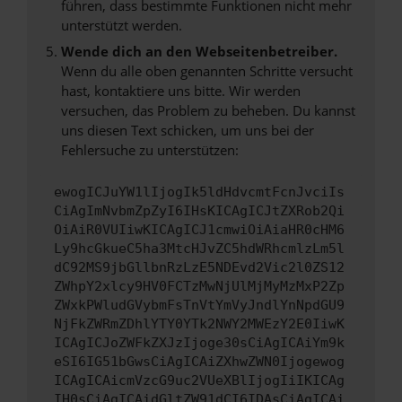
führen, dass bestimmte Funktionen nicht mehr
unterstützt werden.
Wende dich an den Webseitenbetreiber.
Wenn du alle oben genannten Schritte versucht
hast, kontaktiere uns bitte. Wir werden
versuchen, das Problem zu beheben. Du kannst
uns diesen Text schicken, um uns bei der
Fehlersuche zu unterstützen:
ewogICJuYW1lIjogIk5ldHdvcmtFcnJvciIs
CiAgImNvbmZpZyI6IHsKICAgICJtZXRob2Qi
OiAiR0VUIiwKICAgICJ1cmwiOiAiaHR0cHM6
Ly9hcGkueC5ha3MtcHJvZC5hdWRhcmlzLm5l
dC92MS9jbGllbnRzLzE5NDEvd2Vic2l0ZS12
ZWhpY2xlcy9HV0FCTzMwNjUlMjMyMzMxP2Zp
ZWxkPWludGVybmFsTnVtYmVyJndlYnNpdGU9
NjFkZWRmZDhlYTY0YTk2NWY2MWEzY2E0IiwK
ICAgICJoZWFkZXJzIjoge30sCiAgICAiYm9k
eSI6IG51bGwsCiAgICAiZXhwZWN0Ijogewog
ICAgICAicmVzcG9uc2VUeXBlIjogIiIKICAg
IH0sCiAgICAidGltZW91dCI6IDAsCiAgICAi