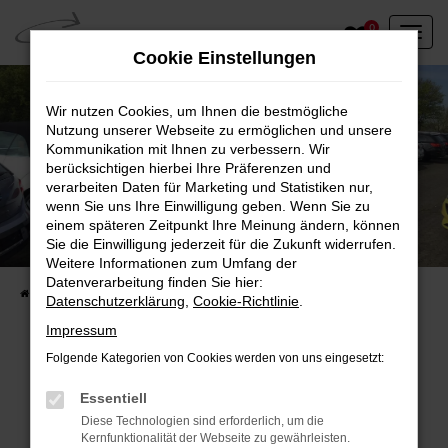
Zum
0
Hauptinhalt
Cookie Einstellungen
springen
Wir nutzen Cookies, um Ihnen die bestmögliche
Nutzung unserer Webseite zu ermöglichen und unsere
Kommunikation mit Ihnen zu verbessern. Wir
berücksichtigen hierbei Ihre Präferenzen und
verarbeiten Daten für Marketing und Statistiken nur,
wenn Sie uns Ihre Einwilligung geben. Wenn Sie zu
einem späteren Zeitpunkt Ihre Meinung ändern, können
Unser Fahrzeugbestand vor Ort
Sie die Einwilligung jederzeit für die Zukunft widerrufen.
Entdecken Sie unsere sofort verfügbaren
Weitere Informationen zum Umfang der
Datenverarbeitung finden Sie hier:
Startseite
Fahrzeugangebote
Fahrzeuge vor Ort
Datenschutzerklärung
,
Cookie-Richtlinie
.
Impressum
Folgende Kategorien von Cookies werden von uns eingesetzt:
Fehler: Network Error
Essentiell
Diese Technologien sind erforderlich, um die
Beim Laden ist ein Fehler aufgetreten.
Kernfunktionalität der Webseite zu gewährleisten.
Hier sind ein paar Tipps, die dir helfen können: