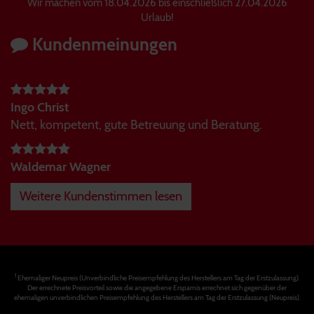
Wir machen vom 18.04.2026 bis einschließlich 27.04.2026
Urlaub!
Kundenmeinungen
Ingo Christ
Nett, kompetent, gute Betreuung und Beratung.
Waldemar Wagner
Weitere Kundenstimmen lesen
1
Ehemaliger Neupreis (Unverbindliche Preisempfehlung des Herstellers am Tag der Erstzulassung).
Der errechnete Preisvorteil sowie die angegebene Ersparnis errechnet sich gegenüber der
ehemaligen unverbindlichen Preisempfehlung des Herstellers am Tag der Erstzulassung (Neupreis).