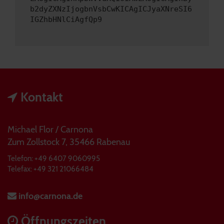
b2dyZXNzIjogbnVsbCwKICAgICJyaXNreSI6
IGZhbHNlCiAgfQp9
Kontakt
Michael Flor / Carnona
Zum Zollstock 7, 35466 Rabenau
Telefon: +49 6407 9060995
Telefax: +49 321 21066484
info@carnona.de
Öffnungszeiten