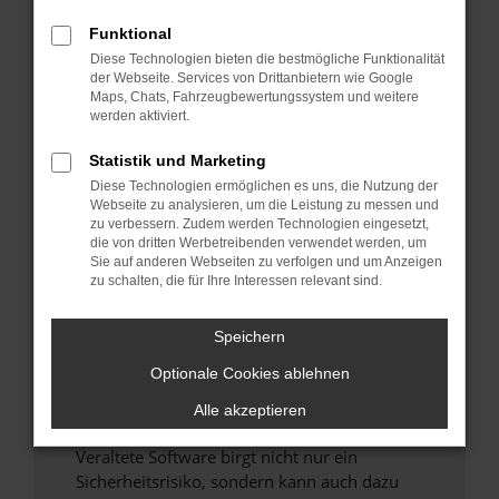
Funktional
Überprüfe deine Firewall und deine
Diese Technologien bieten die bestmögliche Funktionalität
Internetverbindung.
der Webseite. Services von Drittanbietern wie Google
Laden andere Webseiten, zum Beispiel deine
Maps, Chats, Fahrzeugbewertungssystem und weitere
Suchmaschine?
werden aktiviert.
Prüfe deine Browsererweiterungen.
Statistik und Marketing
Manche Erweiterungen, wie Werbeblocker,
Diese Technologien ermöglichen es uns, die Nutzung der
können das Laden bestimmter Seiten
Webseite zu analysieren, um die Leistung zu messen und
verhindern. Funktioniert die Seite in einem
zu verbessern. Zudem werden Technologien eingesetzt,
anderen Browser oder in einem privaten
die von dritten Werbetreibenden verwendet werden, um
Sie auf anderen Webseiten zu verfolgen und um Anzeigen
Fenster?
zu schalten, die für Ihre Interessen relevant sind.
Starte dein Gerät neu.
Das kann manchmal helfen, vorübergehende
Speichern
Probleme zu beheben.
Optionale Cookies ablehnen
Stelle sicher, dass dein Browser und dein
Betriebssystem auf dem neuesten Stand
Alle akzeptieren
sind.
Veraltete Software birgt nicht nur ein
Sicherheitsrisiko, sondern kann auch dazu