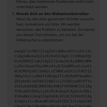
führen, dass bestimmte Funktionen nicht mehr
unterstützt werden.
Wende dich an den Webseitenbetreiber.
Wenn du alle oben genannten Schritte versucht
hast, kontaktiere uns bitte. Wir werden
versuchen, das Problem zu beheben. Du kannst
uns diesen Text schicken, um uns bei der
Fehlersuche zu unterstützen:
ewogICJuYW1lIjogIk5ldHdvcmtFcnJvciIs
CiAgImNvbmZpZyI6IHsKICAgICJtZXRob2Qi
OiAiR0VUIiwKICAgICJ1cmwiOiAiaHR0cHM6
Ly9hcGkueC5ha3MtcHJvZC5hdWRhcmlzLm5l
dC92MS9jbGllbnRzLzE5NDEvd2Vic2l0ZS12
ZWhpY2xlcy9HV1YxMzQwJTIzMjMzMT9maWVs
ZD1pbnRlcm5hbE51bWJlciZ3ZWJzaXRlPTYx
ZGVkZmQ4ZWE2NGE5NjVmNjFhM2NhNCIsCiAg
ICAiaGVhZGVycyI6IHt9LAogICAgImJvZHki
OiBudWxsLAogICAgImV4cGVjdCI6IHsKICAg
ICAgInJlc3BvbnNlVHlwZSI6ICIiCiAgICB9
LAogICAgInRpbWVvdXQiOiAwLAogICAgInBy