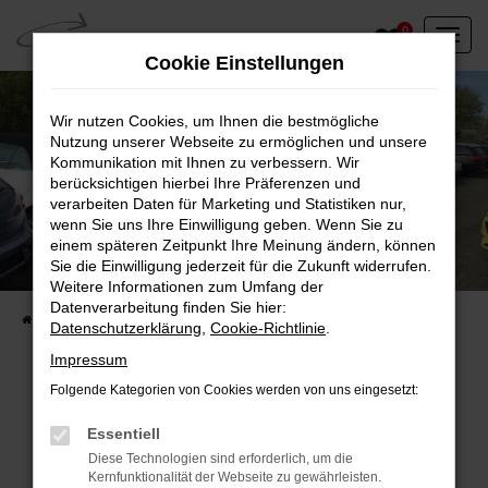
Zum
0
Hauptinhalt
Cookie Einstellungen
springen
Wir nutzen Cookies, um Ihnen die bestmögliche
Nutzung unserer Webseite zu ermöglichen und unsere
Kommunikation mit Ihnen zu verbessern. Wir
berücksichtigen hierbei Ihre Präferenzen und
verarbeiten Daten für Marketing und Statistiken nur,
wenn Sie uns Ihre Einwilligung geben. Wenn Sie zu
einem späteren Zeitpunkt Ihre Meinung ändern, können
Unser Fahrzeugbestand vor Ort
Sie die Einwilligung jederzeit für die Zukunft widerrufen.
Entdecken Sie unsere sofort verfügbaren
Weitere Informationen zum Umfang der
Datenverarbeitung finden Sie hier:
Startseite
Fahrzeugangebote
Fahrzeuge vor Ort
Datenschutzerklärung
,
Cookie-Richtlinie
.
Impressum
Folgende Kategorien von Cookies werden von uns eingesetzt:
Fehler: Network Error
Essentiell
Diese Technologien sind erforderlich, um die
Beim Laden ist ein Fehler aufgetreten.
Kernfunktionalität der Webseite zu gewährleisten.
Hier sind ein paar Tipps, die dir helfen können: