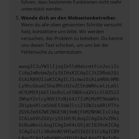
führen, dass bestimmte Funktionen nicht mehr
unterstützt werden.
Wende dich an den Webseitenbetreiber.
Wenn du alle oben genannten Schritte versucht
hast, kontaktiere uns bitte. Wir werden
versuchen, das Problem zu beheben. Du kannst
uns diesen Text schicken, um uns bei der
Fehlersuche zu unterstützen:
ewogICJuYW1lIjogIk5ldHdvcmtFcnJvciIs
CiAgImNvbmZpZyI6IHsKICAgICJtZXRob2Qi
OiAiR0VUIiwKICAgICJ1cmwiOiAiaHR0cHM6
Ly9hcGkueC5ha3MtcHJvZC5hdWRhcmlzLm5l
dC92MS9jbGllbnRzLzE5NDEvd2Vic2l0ZS12
ZWhpY2xlcy9HV1YzNjk4JTIzMjMzMT9maWVs
ZD1pbnRlcm5hbE51bWJlciZ3ZWJzaXRlPTYx
ZGVkZmQ4ZWE2NGE5NjVmNjFhM2NhNCIsCiAg
ICAiaGVhZGVycyI6IHt9LAogICAgImJvZHki
OiBudWxsLAogICAgImV4cGVjdCI6IHsKICAg
ICAgInJlc3BvbnNlVHlwZSI6ICIiCiAgICB9
LAogICAgInRpbWVvdXQiOiAwLAogICAgInBy