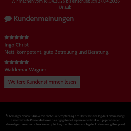
Wir machen vom 18.04.2026 bis einschließlich 27.04.2026
Urlaub!
Kundenmeinungen
Ingo Christ
Nett, kompetent, gute Betreuung und Beratung.
Waldemar Wagner
Weitere Kundenstimmen lesen
1
Ehemaliger Neupreis (Unverbindliche Preisempfehlung des Herstellers am Tag der Erstzulassung).
Der errechnete Preisvorteil sowie die angegebene Ersparnis errechnet sich gegenüber der
ehemaligen unverbindlichen Preisempfehlung des Herstellers am Tag der Erstzulassung (Neupreis).