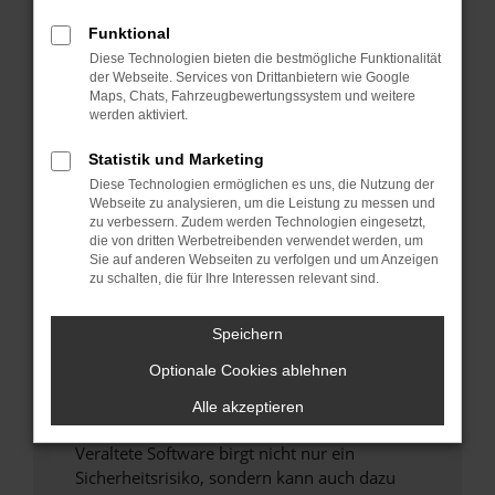
Funktional
Überprüfe deine Firewall und deine
Diese Technologien bieten die bestmögliche Funktionalität
Internetverbindung.
der Webseite. Services von Drittanbietern wie Google
Laden andere Webseiten, zum Beispiel deine
Maps, Chats, Fahrzeugbewertungssystem und weitere
Suchmaschine?
werden aktiviert.
Prüfe deine Browsererweiterungen.
Statistik und Marketing
Manche Erweiterungen, wie Werbeblocker,
Diese Technologien ermöglichen es uns, die Nutzung der
können das Laden bestimmter Seiten
Webseite zu analysieren, um die Leistung zu messen und
verhindern. Funktioniert die Seite in einem
zu verbessern. Zudem werden Technologien eingesetzt,
anderen Browser oder in einem privaten
die von dritten Werbetreibenden verwendet werden, um
Sie auf anderen Webseiten zu verfolgen und um Anzeigen
Fenster?
zu schalten, die für Ihre Interessen relevant sind.
Starte dein Gerät neu.
Das kann manchmal helfen, vorübergehende
Speichern
Probleme zu beheben.
Optionale Cookies ablehnen
Stelle sicher, dass dein Browser und dein
Betriebssystem auf dem neuesten Stand
Alle akzeptieren
sind.
Veraltete Software birgt nicht nur ein
Sicherheitsrisiko, sondern kann auch dazu