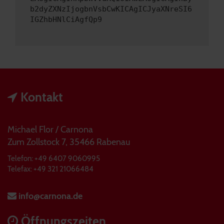
b2dyZXNzIjogbnVsbCwKICAgICJyaXNreSI6
IGZhbHNlCiAgfQp9
Kontakt
Michael Flor / Carnona
Zum Zollstock 7, 35466 Rabenau
Telefon: +49 6407 9060995
Telefax: +49 321 21066484
info@carnona.de
Öffnungszeiten