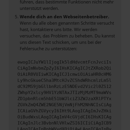
führen, dass bestimmte Funktionen nicht mehr
unterstützt werden.
Wende dich an den Webseitenbetreiber.
Wenn du alle oben genannten Schritte versucht
hast, kontaktiere uns bitte. Wir werden
versuchen, das Problem zu beheben. Du kannst
uns diesen Text schicken, um uns bei der
Fehlersuche zu unterstützen:
ewogICJuYW1lIjogIk5ldHdvcmtFcnJvciIs
CiAgImNvbmZpZyI6IHsKICAgICJtZXRob2Qi
OiAiR0VUIiwKICAgICJ1cmwiOiAiaHR0cHM6
Ly9hcGkueC5ha3MtcHJvZC5hdWRhcmlzLm5l
dC92MS9jbGllbnRzLzE5NDEvd2Vic2l0ZS12
ZWhpY2xlcy9HV1YzNTAxJTIzMjMzMT9maWVs
ZD1pbnRlcm5hbE51bWJlciZ3ZWJzaXRlPTYx
ZGVkZmQ4ZWE2NGE5NjVmNjFhM2NhNCIsCiAg
ICAiaGVhZGVycyI6IHt9LAogICAgImJvZHki
OiBudWxsLAogICAgImV4cGVjdCI6IHsKICAg
ICAgInJlc3BvbnNlVHlwZSI6ICIiCiAgICB9
LAogICAgInRpbWVvdXQiOiAwLAogICAgInBy