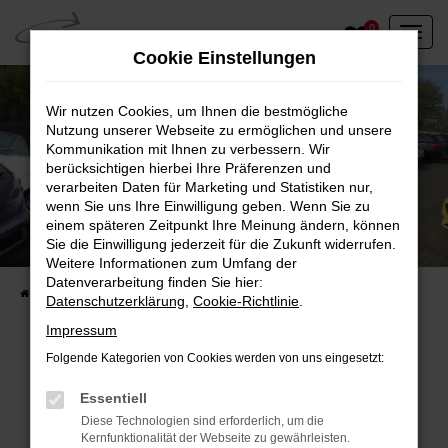
Zum
0
Hauptinhalt
Cookie Einstellungen
springen
Wir nutzen Cookies, um Ihnen die bestmögliche
Nutzung unserer Webseite zu ermöglichen und unsere
Kommunikation mit Ihnen zu verbessern. Wir
berücksichtigen hierbei Ihre Präferenzen und
verarbeiten Daten für Marketing und Statistiken nur,
wenn Sie uns Ihre Einwilligung geben. Wenn Sie zu
einem späteren Zeitpunkt Ihre Meinung ändern, können
Unser Fahrzeugbestand vor Ort
Sie die Einwilligung jederzeit für die Zukunft widerrufen.
Entdecken Sie unsere sofort verfügbaren
Weitere Informationen zum Umfang der
Datenverarbeitung finden Sie hier:
Startseite
Fahrzeugangebote
Fahrzeuge vor Ort
Datenschutzerklärung
,
Cookie-Richtlinie
.
Impressum
Folgende Kategorien von Cookies werden von uns eingesetzt:
Fehler: Network Error
Essentiell
Diese Technologien sind erforderlich, um die
Beim Laden ist ein Fehler aufgetreten.
Kernfunktionalität der Webseite zu gewährleisten.
Hier sind ein paar Tipps, die dir helfen können: