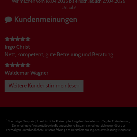
Wir machen vom 18.04.2026 bis einschließlich 27.04.2026
Urlaub!
Kundenmeinungen
Ingo Christ
Nett, kompetent, gute Betreuung und Beratung.
Waldemar Wagner
Weitere Kundenstimmen lesen
1
Ehemaliger Neupreis (Unverbindliche Preisempfehlung des Herstellers am Tag der Erstzulassung).
Der errechnete Preisvorteil sowie die angegebene Ersparnis errechnet sich gegenüber der
ehemaligen unverbindlichen Preisempfehlung des Herstellers am Tag der Erstzulassung (Neupreis).