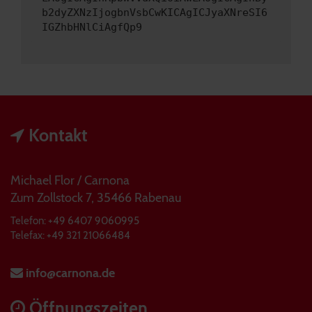
b2dyZXNzIjogbnVsbCwKICAgICJyaXNreSI6
IGZhbHNlCiAgfQp9
Kontakt
Michael Flor / Carnona
Zum Zollstock 7, 35466 Rabenau
Telefon: +49 6407 9060995
Telefax: +49 321 21066484
info@carnona.de
Öffnungszeiten