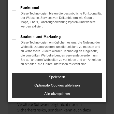
Funktional
Überprüfe deine Firewall und deine
Diese Technologien bieten die bestmögliche Funktionalität
Internetverbindung.
der Webseite. Services von Drittanbietern wie Google
Laden andere Webseiten, zum Beispiel deine
Maps, Chats, Fahrzeugbewertungssystem und weitere
Suchmaschine?
werden aktiviert.
Prüfe deine Browsererweiterungen.
Statistik und Marketing
Manche Erweiterungen, wie Werbeblocker,
Diese Technologien ermöglichen es uns, die Nutzung der
können das Laden bestimmter Seiten
Webseite zu analysieren, um die Leistung zu messen und
verhindern. Funktioniert die Seite in einem
zu verbessern. Zudem werden Technologien eingesetzt,
anderen Browser oder in einem privaten
die von dritten Werbetreibenden verwendet werden, um
Sie auf anderen Webseiten zu verfolgen und um Anzeigen
Fenster?
zu schalten, die für Ihre Interessen relevant sind.
Starte dein Gerät neu.
Das kann manchmal helfen, vorübergehende
Speichern
Probleme zu beheben.
Optionale Cookies ablehnen
Stelle sicher, dass dein Browser und dein
Betriebssystem auf dem neuesten Stand
Alle akzeptieren
sind.
Veraltete Software birgt nicht nur ein
Sicherheitsrisiko, sondern kann auch dazu