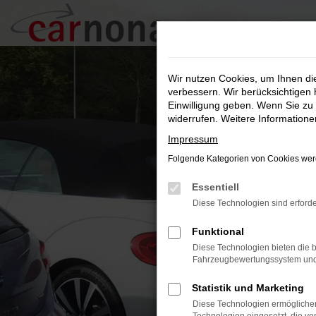
Zum
Hauptinhalt
springen
Wir nutzen Cookies, um Ihnen d
verbessern. Wir berücksichtigen 
Einwilligung geben. Wenn Sie zu 
widerrufen. Weitere Information
Impressum
Folgende Kategorien von Cookies werd
Essentiell
Diese Technologien sind erforde
Funktional
Diese Technologien bieten die b
Fahrzeugbewertungssystem und w
Statistik und Marketing
Diese Technologien ermöglichen