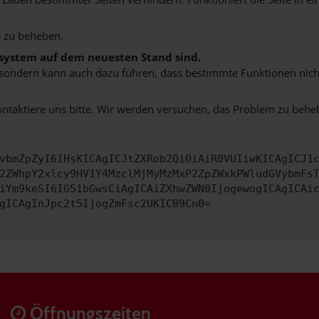
 zu beheben.
bssystem auf dem neuesten Stand sind.
ko, sondern kann auch dazu führen, dass bestimmte Funktionen nic
ontaktiere uns bitte. Wir werden versuchen, das Problem zu behe
vbmZpZyI6IHsKICAgICJtZXRob2QiOiAiR0VUIiwKICAgICJ1
2ZWhpY2xlcy9HV1Y4MzclMjMyMzMxP2ZpZWxkPWludGVybmFs
iYm9keSI6IG51bGwsCiAgICAiZXhwZWN0IjogewogICAgICAi
gICAgInJpc2t5IjogZmFsc2UKICB9Cn0=
Öffnungszeiten