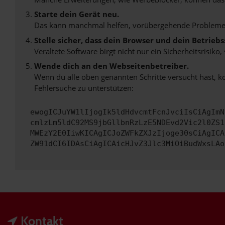
Starte dein Gerät neu.
Das kann manchmal helfen, vorübergehende Probleme
Stelle sicher, dass dein Browser und dein Betrie
Veraltete Software birgt nicht nur ein Sicherheitsrisi
Wende dich an den Webseitenbetreiber.
Wenn du alle oben genannten Schritte versucht hast, k
Fehlersuche zu unterstützen:
ewogICJuYW1lIjogIk5ldHdvcmtFcnJvciIsCiAgImN
cmlzLm5ldC92MS9jbGllbnRzLzE5NDEvd2Vic2l0ZS1
MWEzY2E0IiwKICAgICJoZWFkZXJzIjoge30sCiAgICA
ZW91dCI6IDAsCiAgICAicHJvZ3Jlc3MiOiBudWxsLAo
Kontakt