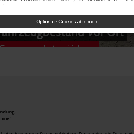
on dritten Werbetreibenden verwendet werden, um Sie auf anderen Webseiten zu ve
ind.
Optionale Cookies ablehnen
Fahrzeugbestand vor Ort
Sie unsere sofort verfügbaren
indung.
hine?
aden bestimmter Seiten verhindern. Funktioniert die Seite in e