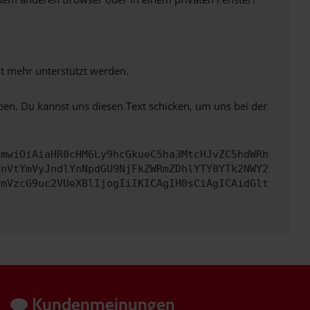
ht mehr unterstützt werden.
ben. Du kannst uns diesen Text schicken, um uns bei der
cmwiOiAiaHR0cHM6Ly9hcGkueC5ha3MtcHJvZC5hdWRh
TnVtYmVyJndlYnNpdGU9NjFkZWRmZDhlYTY0YTk2NWY2
cmVzcG9uc2VUeXBlIjogIiIKICAgIH0sCiAgICAidGlt
Kundenmeinungen