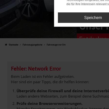
Technologien eingesetzt, die v
die für Ihre Interessen relevant s
Speichern
Unser 
Entdecken 
Startseite
Fahrzeugangebote
Fahrzeuge vor Ort
Fehler: Network Error
Beim Laden ist ein Fehler aufgetreten.
Hier sind ein paar Tipps, die dir helfen können:
Überprüfe deine Firewall und deine Internetverb
Laden andere Webseiten, zum Beispiel deine Suchmasc
Prüfe deine Browsererweiterungen.
Manche Erweiterungen, wie Werbeblocker, können das L