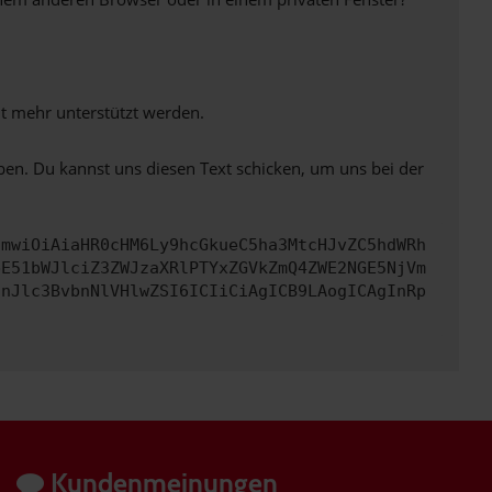
ht mehr unterstützt werden.
ben. Du kannst uns diesen Text schicken, um uns bei der
cmwiOiAiaHR0cHM6Ly9hcGkueC5ha3MtcHJvZC5hdWRh
bE51bWJlciZ3ZWJzaXRlPTYxZGVkZmQ4ZWE2NGE5NjVm
InJlc3BvbnNlVHlwZSI6ICIiCiAgICB9LAogICAgInRp
Kundenmeinungen