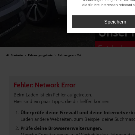
Technologien eingesetzt, die v
die für Ihre Interessen relevant s
Speichern
Unser 
Entdecken 
Startseite
Fahrzeugangebote
Fahrzeuge vor Ort
Fehler: Network Error
Beim Laden ist ein Fehler aufgetreten.
Hier sind ein paar Tipps, die dir helfen können:
Überprüfe deine Firewall und deine Internetverb
Laden andere Webseiten, zum Beispiel deine Suchmasc
Prüfe deine Browsererweiterungen.
Manche Erweiterungen, wie Werbeblocker, können das L