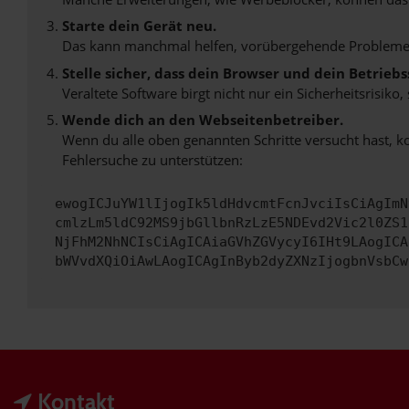
Starte dein Gerät neu.
Das kann manchmal helfen, vorübergehende Probleme
Stelle sicher, dass dein Browser und dein Betrie
Veraltete Software birgt nicht nur ein Sicherheitsrisi
Wende dich an den Webseitenbetreiber.
Wenn du alle oben genannten Schritte versucht hast, k
Fehlersuche zu unterstützen:
ewogICJuYW1lIjogIk5ldHdvcmtFcnJvciIsCiAgImN
cmlzLm5ldC92MS9jbGllbnRzLzE5NDEvd2Vic2l0ZS1
NjFhM2NhNCIsCiAgICAiaGVhZGVycyI6IHt9LAogICA
bWVvdXQiOiAwLAogICAgInByb2dyZXNzIjogbnVsbCw
Kontakt