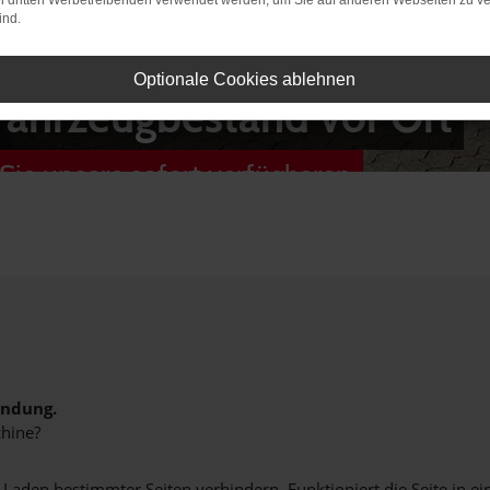
on dritten Werbetreibenden verwendet werden, um Sie auf anderen Webseiten zu ve
ind.
Optionale Cookies ablehnen
Fahrzeugbestand vor Ort
Sie unsere sofort verfügbaren
indung.
hine?
aden bestimmter Seiten verhindern. Funktioniert die Seite in e