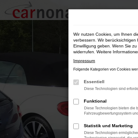
Zum
Hauptinhalt
springen
Wir nutzen Cookies, um Ihnen d
verbessern. Wir berücksichtigen 
Einwilligung geben. Wenn Sie zu 
widerrufen. Weitere Information
Impressum
Folgende Kategorien von Cookies werd
Essentiell
Diese Technologien sind erforde
Funktional
Diese Technologien bieten die b
Fahrzeugbewertungssystem und w
Statistik und Marketing
Diese Technologien ermöglichen