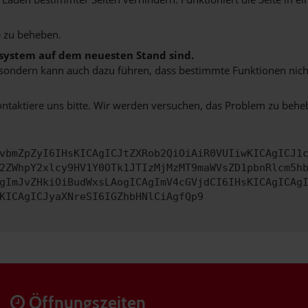
 zu beheben.
bssystem auf dem neuesten Stand sind.
ko, sondern kann auch dazu führen, dass bestimmte Funktionen nic
ontaktiere uns bitte. Wir werden versuchen, das Problem zu behe
vbmZpZyI6IHsKICAgICJtZXRob2QiOiAiR0VUIiwKICAgICJ1
2ZWhpY2xlcy9HV1Y0OTk1JTIzMjMzMT9maWVsZD1pbnRlcm5h
gImJvZHkiOiBudWxsLAogICAgImV4cGVjdCI6IHsKICAgICAg
KICAgICJyaXNreSI6IGZhbHNlCiAgfQp9
Öffnungszeiten