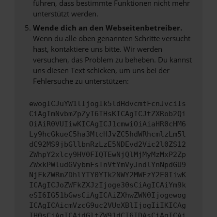
führen, dass bestimmte Funktionen nicht mehr
unterstützt werden.
Wende dich an den Webseitenbetreiber.
Wenn du alle oben genannten Schritte versucht
hast, kontaktiere uns bitte. Wir werden
versuchen, das Problem zu beheben. Du kannst
uns diesen Text schicken, um uns bei der
Fehlersuche zu unterstützen:
ewogICJuYW1lIjogIk5ldHdvcmtFcnJvciIs
CiAgImNvbmZpZyI6IHsKICAgICJtZXRob2Qi
OiAiR0VUIiwKICAgICJ1cmwiOiAiaHR0cHM6
Ly9hcGkueC5ha3MtcHJvZC5hdWRhcmlzLm5l
dC92MS9jbGllbnRzLzE5NDEvd2Vic2l0ZS12
ZWhpY2xlcy9HV0FIQTEwNjQlMjMyMzMxP2Zp
ZWxkPWludGVybmFsTnVtYmVyJndlYnNpdGU9
NjFkZWRmZDhlYTY0YTk2NWY2MWEzY2E0IiwK
ICAgICJoZWFkZXJzIjoge30sCiAgICAiYm9k
eSI6IG51bGwsCiAgICAiZXhwZWN0Ijogewog
ICAgICAicmVzcG9uc2VUeXBlIjogIiIKICAg
IH0sCiAgICAidGltZW91dCI6IDAsCiAgICAi