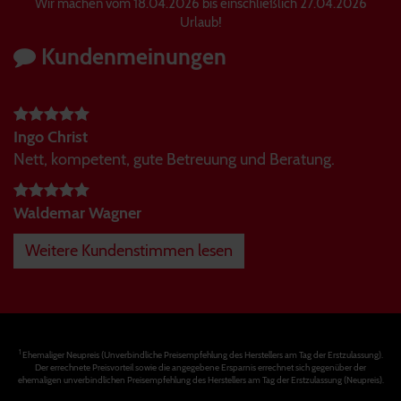
Wir machen vom 18.04.2026 bis einschließlich 27.04.2026
Urlaub!
Kundenmeinungen
Ingo Christ
Nett, kompetent, gute Betreuung und Beratung.
Waldemar Wagner
Weitere Kundenstimmen lesen
1
Ehemaliger Neupreis (Unverbindliche Preisempfehlung des Herstellers am Tag der Erstzulassung).
Der errechnete Preisvorteil sowie die angegebene Ersparnis errechnet sich gegenüber der
ehemaligen unverbindlichen Preisempfehlung des Herstellers am Tag der Erstzulassung (Neupreis).