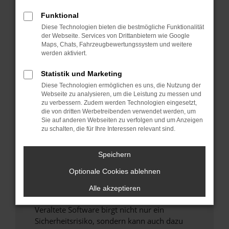
Funktional
Überprüfe deine Firewall und deine
Diese Technologien bieten die bestmögliche Funktionalität
Internetverbindung.
der Webseite. Services von Drittanbietern wie Google
Laden andere Webseiten, zum Beispiel deine
Maps, Chats, Fahrzeugbewertungssystem und weitere
Suchmaschine?
werden aktiviert.
Prüfe deine Browsererweiterungen.
Statistik und Marketing
Manche Erweiterungen, wie Werbeblocker,
Diese Technologien ermöglichen es uns, die Nutzung der
können das Laden bestimmter Seiten
Webseite zu analysieren, um die Leistung zu messen und
verhindern. Funktioniert die Seite in einem
zu verbessern. Zudem werden Technologien eingesetzt,
anderen Browser oder in einem privaten
die von dritten Werbetreibenden verwendet werden, um
Sie auf anderen Webseiten zu verfolgen und um Anzeigen
Fenster?
zu schalten, die für Ihre Interessen relevant sind.
Starte dein Gerät neu.
Das kann manchmal helfen, vorübergehende
Speichern
Probleme zu beheben.
Optionale Cookies ablehnen
Stelle sicher, dass dein Browser und dein
Betriebssystem auf dem neuesten Stand
Alle akzeptieren
sind.
Veraltete Software birgt nicht nur ein
Sicherheitsrisiko, sondern kann auch dazu