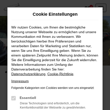
Zum
0
Hauptinhalt
Cookie Einstellungen
springen
Wir nutzen Cookies, um Ihnen die bestmögliche
Nutzung unserer Webseite zu ermöglichen und unsere
Kommunikation mit Ihnen zu verbessern. Wir
berücksichtigen hierbei Ihre Präferenzen und
verarbeiten Daten für Marketing und Statistiken nur,
wenn Sie uns Ihre Einwilligung geben. Wenn Sie zu
einem späteren Zeitpunkt Ihre Meinung ändern, können
Unser Fahrzeugbestand vor Ort
Sie die Einwilligung jederzeit für die Zukunft widerrufen.
Entdecken Sie unsere sofort verfügbaren
Weitere Informationen zum Umfang der
Datenverarbeitung finden Sie hier:
Startseite
Fahrzeugangebote
Fahrzeuge vor Ort
Datenschutzerklärung
,
Cookie-Richtlinie
.
Impressum
Folgende Kategorien von Cookies werden von uns eingesetzt:
Fehler: Network Error
Essentiell
Diese Technologien sind erforderlich, um die
Beim Laden ist ein Fehler aufgetreten.
Kernfunktionalität der Webseite zu gewährleisten.
Hier sind ein paar Tipps, die dir helfen können: