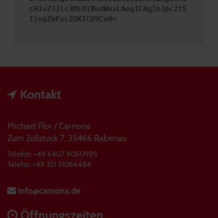
cHJvZ3Jlc3MiOiBudWxsLAogICAgInJpc2t5
IjogZmFsc2UKICB9Cn0=
Kontakt
Michael Flor / Carnona
Zum Zollstock 7, 35466 Rabenau
Telefon: +49 6407 9060995
Telefax: +49 321 21066484
info@carnona.de
Öffnungszeiten