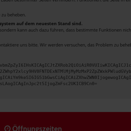
 zu beheben.
bssystem auf dem neuesten Stand sind.
ko, sondern kann auch dazu führen, dass bestimmte Funktionen nic
ontaktiere uns bitte. Wir werden versuchen, das Problem zu behe
vbmZpZyI6IHsKICAgICJtZXRob2QiOiAiR0VUIiwKICAgICJ1
2ZWhpY2xlcy9HV0FNTDExNTMlMjMyMzMxP2ZpZWxkPWludGVy
gICAiYm9keSI6IG51bGwsCiAgICAiZXhwZWN0IjogewogICAg
sLAogICAgInJpc2t5IjogZmFsc2UKICB9Cn0=
Öffnungszeiten