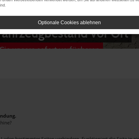
on dritten Werbetreibenden verwendet werden, um Sie auf anderen Webseiten zu ve
ind.
Optionale Cookies ablehnen
Fahrzeugbestand vor Ort
Sie unsere sofort verfügbaren
indung.
hine?
aden bestimmter Seiten verhindern. Funktioniert die Seite in e