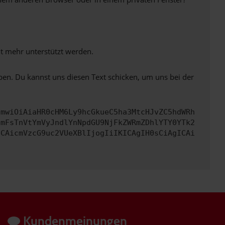
ht mehr unterstützt werden.
ben. Du kannst uns diesen Text schicken, um uns bei der
cmwiOiAiaHR0cHM6Ly9hcGkueC5ha3MtcHJvZC5hdWRh
bmFsTnVtYmVyJndlYnNpdGU9NjFkZWRmZDhlYTY0YTk2
ICAicmVzcG9uc2VUeXBlIjogIiIKICAgIH0sCiAgICAi
Kundenmeinungen