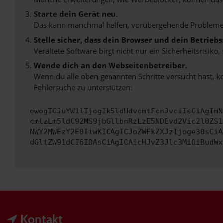
Starte dein Gerät neu.
Das kann manchmal helfen, vorübergehende Probleme
Stelle sicher, dass dein Browser und dein Betrie
Veraltete Software birgt nicht nur ein Sicherheitsrisi
Wende dich an den Webseitenbetreiber.
Wenn du alle oben genannten Schritte versucht hast, k
Fehlersuche zu unterstützen:
ewogICJuYW1lIjogIk5ldHdvcmtFcnJvciIsCiAgImN
cmlzLm5ldC92MS9jbGllbnRzLzE5NDEvd2Vic2l0ZS1
NWY2MWEzY2E0IiwKICAgICJoZWFkZXJzIjoge30sCiA
dGltZW91dCI6IDAsCiAgICAicHJvZ3Jlc3MiOiBudWx
Kontakt