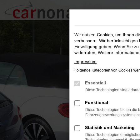
Zum
Hauptinhalt
springen
Wir nutzen Cookies, um Ihnen d
verbessern. Wir berücksichtigen 
Einwilligung geben. Wenn Sie zu 
widerrufen. Weitere Information
Impressum
Folgende Kategorien von Cookies werd
Essentiell
Diese Technologien sind erforde
Funktional
Diese Technologien bieten die b
Fahrzeugbewertungssystem und w
Statistik und Marketing
Diese Technologien ermöglichen