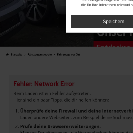
Technologien eingesetzt, die v
die für Ihre Interessen relevant s
Speichern
Unser 
Entdecken 
Startseite
Fahrzeugangebote
Fahrzeuge vor Ort
Fehler: Network Error
Beim Laden ist ein Fehler aufgetreten.
Hier sind ein paar Tipps, die dir helfen können:
Überprüfe deine Firewall und deine Internetverb
Laden andere Webseiten, zum Beispiel deine Suchmasc
Prüfe deine Browsererweiterungen.
Manche Erweiterungen, wie Werbeblocker, können das L