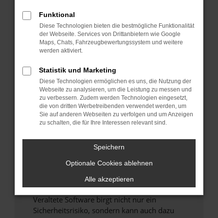
Funktional
Überprüfe deine Firewall und deine
Diese Technologien bieten die bestmögliche Funktionalität
Internetverbindung.
der Webseite. Services von Drittanbietern wie Google
Laden andere Webseiten, zum Beispiel deine
Maps, Chats, Fahrzeugbewertungssystem und weitere
Suchmaschine?
werden aktiviert.
Prüfe deine Browsererweiterungen.
Statistik und Marketing
Manche Erweiterungen, wie Werbeblocker,
Diese Technologien ermöglichen es uns, die Nutzung der
können das Laden bestimmter Seiten
Webseite zu analysieren, um die Leistung zu messen und
verhindern. Funktioniert die Seite in einem
zu verbessern. Zudem werden Technologien eingesetzt,
anderen Browser oder in einem privaten
die von dritten Werbetreibenden verwendet werden, um
Sie auf anderen Webseiten zu verfolgen und um Anzeigen
Fenster?
zu schalten, die für Ihre Interessen relevant sind.
Starte dein Gerät neu.
Das kann manchmal helfen, vorübergehende
Speichern
Probleme zu beheben.
Optionale Cookies ablehnen
Stelle sicher, dass dein Browser und dein
Betriebssystem auf dem neuesten Stand
Alle akzeptieren
sind.
Veraltete Software birgt nicht nur ein
Sicherheitsrisiko, sondern kann auch dazu