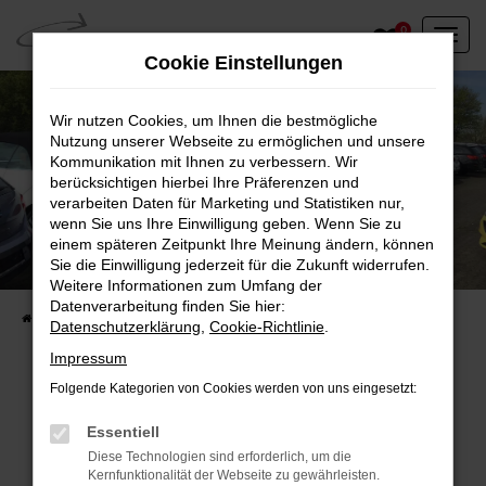
Zum
0
Hauptinhalt
Cookie Einstellungen
springen
Wir nutzen Cookies, um Ihnen die bestmögliche
Nutzung unserer Webseite zu ermöglichen und unsere
Kommunikation mit Ihnen zu verbessern. Wir
berücksichtigen hierbei Ihre Präferenzen und
verarbeiten Daten für Marketing und Statistiken nur,
wenn Sie uns Ihre Einwilligung geben. Wenn Sie zu
einem späteren Zeitpunkt Ihre Meinung ändern, können
Unser Fahrzeugbestand vor Ort
Sie die Einwilligung jederzeit für die Zukunft widerrufen.
Entdecken Sie unsere sofort verfügbaren
Weitere Informationen zum Umfang der
Datenverarbeitung finden Sie hier:
Startseite
Fahrzeugangebote
Fahrzeuge vor Ort
Datenschutzerklärung
,
Cookie-Richtlinie
.
Impressum
Folgende Kategorien von Cookies werden von uns eingesetzt:
Fehler: Network Error
Essentiell
Diese Technologien sind erforderlich, um die
Beim Laden ist ein Fehler aufgetreten.
Kernfunktionalität der Webseite zu gewährleisten.
Hier sind ein paar Tipps, die dir helfen können: