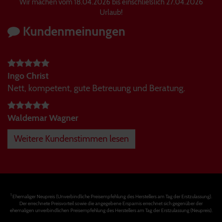
Wir machen vom 18.04.2026 bis einschließlich 27.04.2026
Urlaub!
Kundenmeinungen
Ingo Christ
Nett, kompetent, gute Betreuung und Beratung.
Waldemar Wagner
Weitere Kundenstimmen lesen
1
Ehemaliger Neupreis (Unverbindliche Preisempfehlung des Herstellers am Tag der Erstzulassung).
Der errechnete Preisvorteil sowie die angegebene Ersparnis errechnet sich gegenüber der
ehemaligen unverbindlichen Preisempfehlung des Herstellers am Tag der Erstzulassung (Neupreis).