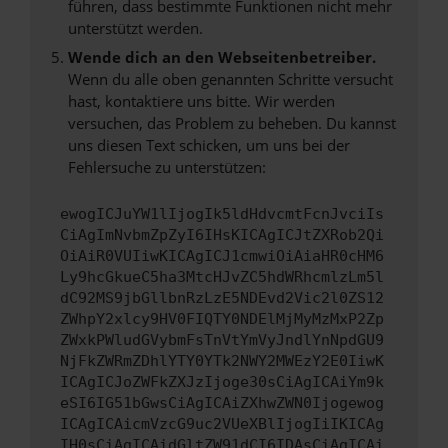
führen, dass bestimmte Funktionen nicht mehr
unterstützt werden.
Wende dich an den Webseitenbetreiber.
Wenn du alle oben genannten Schritte versucht
hast, kontaktiere uns bitte. Wir werden
versuchen, das Problem zu beheben. Du kannst
uns diesen Text schicken, um uns bei der
Fehlersuche zu unterstützen:
ewogICJuYW1lIjogIk5ldHdvcmtFcnJvciIs
CiAgImNvbmZpZyI6IHsKICAgICJtZXRob2Qi
OiAiR0VUIiwKICAgICJ1cmwiOiAiaHR0cHM6
Ly9hcGkueC5ha3MtcHJvZC5hdWRhcmlzLm5l
dC92MS9jbGllbnRzLzE5NDEvd2Vic2l0ZS12
ZWhpY2xlcy9HV0FIQTY0NDElMjMyMzMxP2Zp
ZWxkPWludGVybmFsTnVtYmVyJndlYnNpdGU9
NjFkZWRmZDhlYTY0YTk2NWY2MWEzY2E0IiwK
ICAgICJoZWFkZXJzIjoge30sCiAgICAiYm9k
eSI6IG51bGwsCiAgICAiZXhwZWN0Ijogewog
ICAgICAicmVzcG9uc2VUeXBlIjogIiIKICAg
IH0sCiAgICAidGltZW91dCI6IDAsCiAgICAi