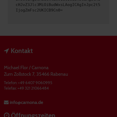
cHJvZ3Jlc3MiOiBudWxsLAogICAgInJpc2t5
IjogZmFsc2UKICB9Cn0=
Kontakt
Michael Flor / Carnona
Zum Zollstock 7, 35466 Rabenau
Telefon: +49 6407 9060995
Telefax: +49 321 21066484
info@carnona.de
Öffnungszeiten