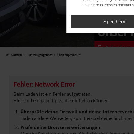
Technologien eingesetzt, die v
die für Ihre Interessen relevant s
Speichern
Unser 
Entdecken 
Startseite
Fahrzeugangebote
Fahrzeuge vor Ort
Fehler: Network Error
Beim Laden ist ein Fehler aufgetreten.
Hier sind ein paar Tipps, die dir helfen können:
Überprüfe deine Firewall und deine Internetverb
Laden andere Webseiten, zum Beispiel deine Suchmasc
Prüfe deine Browsererweiterungen.
Manche Erweiterungen, wie Werbeblocker, können das L