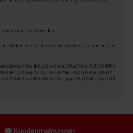
ht mehr unterstützt werden.
ben. Du kannst uns diesen Text schicken, um uns bei der
cmwiOiAiaHR0cHM6Ly9hcGkueC5ha3MtcHJvZC5hdWRh
YWxOdW1iZXImd2Vic2l0ZT02MWRlZGZkOGVhNjRhOTY1
ICJyZXNwb25zZVR5cGUiOiAiIgogICAgfSwKICAgICJ0
Kundenmeinungen