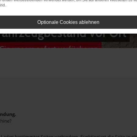
on dritten Werbetreibenden verwendet werden, um Sie auf anderen Webseiten zu ve
ind.
Optionale Cookies ablehnen
Fahrzeugbestand vor Ort
Sie unsere sofort verfügbaren
indung.
hine?
aden bestimmter Seiten verhindern. Funktioniert die Seite in e