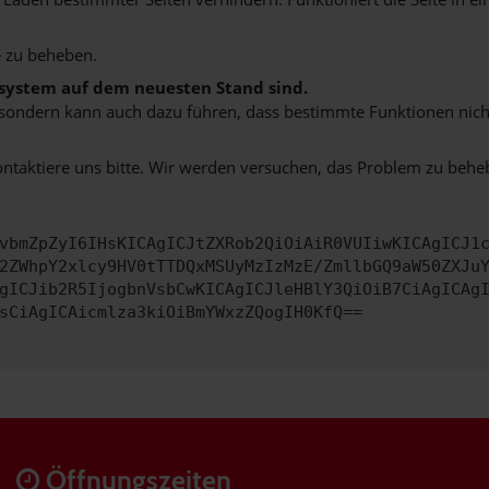
 zu beheben.
bssystem auf dem neuesten Stand sind.
ko, sondern kann auch dazu führen, dass bestimmte Funktionen nic
ontaktiere uns bitte. Wir werden versuchen, das Problem zu behe
vbmZpZyI6IHsKICAgICJtZXRob2QiOiAiR0VUIiwKICAgICJ1
2ZWhpY2xlcy9HV0tTTDQxMSUyMzIzMzE/ZmllbGQ9aW50ZXJu
gICJib2R5IjogbnVsbCwKICAgICJleHBlY3QiOiB7CiAgICAg
sCiAgICAicmlza3kiOiBmYWxzZQogIH0KfQ==
Öffnungszeiten