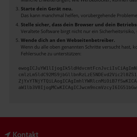
Starte dein Gerät neu.
Das kann manchmal helfen, vorübergehende Probleme
Stelle sicher, dass dein Browser und dein Betrie
Veraltete Software birgt nicht nur ein Sicherheitsrisi
Wende dich an den Webseitenbetreiber.
Wenn du alle oben genannten Schritte versucht hast, k
Fehlersuche zu unterstützen:
ewogICJuYW1lIjogIk5ldHdvcmtFcnJvciIsCiAgImN
cmlzLm5ldC92MS9jbGllbnRzLzE5NDEvd2Vic2l0ZS1
ZjYxYTNjYTQiLAogICAgImhlYWRlcnMiOiB7fSwKICA
aW1lb3V0IjogMCwKICAgICJwcm9ncmVzcyI6IG51bGw
Kontakt